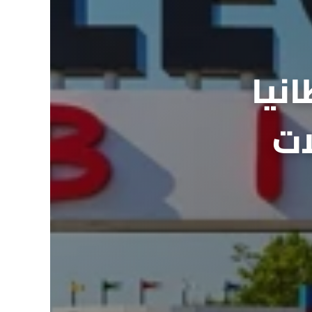
نيا
ات