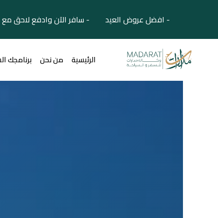
- افضل عروض العيد - سافر الآن وادفع لاحق مع 
الرئيسية
من نحن
برنامجك ال