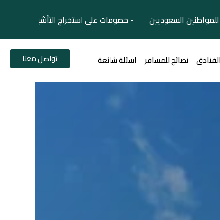
لمواطنين السعوديين - خصومات على استخراج التأشيرات السياح
تواصل معنا
الفنادق
نصائح للمسافر
اسئلة شائعة