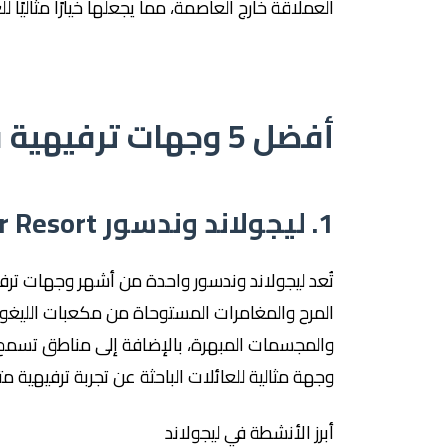
العملاقة خارج العاصمة، مما يجعلها خيارًا مثاليًا ل
أفضل 5 وجهات ترفيهية في بريطانيا للأطفال
1. ليجولاند وندسور LEGOLAND Windsor Resort
تُعد ليجولاند وندسور واحدة من أشهر وجهات ترفيهي
المرح والمغامرات المستوحاة من مكعبات الليغو 
والمجسمات المبهرة، بالإضافة إلى مناطق تسمح ل
وجهة مثالية للعائلات الباحثة عن تجربة ترفيهية مت
أبرز الأنشطة في ليجولاند