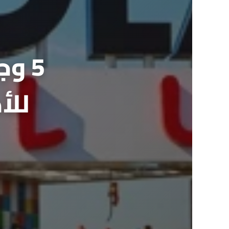
5 و
للأ