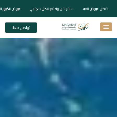
- افضل عروض العيد - سافر الآن وادفع لاحق مع تابي - عروض الكروز ال
تواصل معنا
اسئلة شائعة
دليل الفنادق
نصائح للمسافر
برنامجك السياحي
دليلك السياحي
المقالات و المجلة السياحية