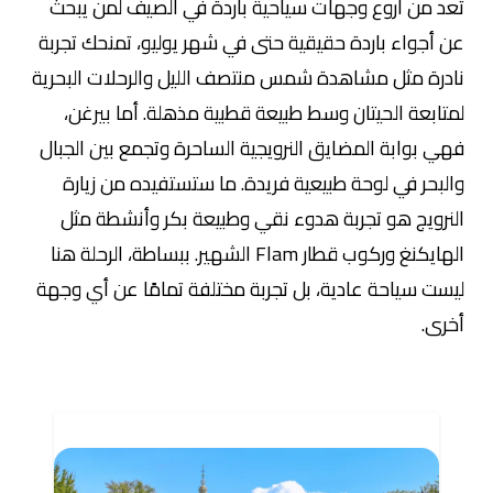
تُعد من أروع وجهات سياحية باردة في الصيف لمن يبحث
عن أجواء باردة حقيقية حتى في شهر يوليو، تمنحك تجربة
نادرة مثل مشاهدة شمس منتصف الليل والرحلات البحرية
لمتابعة الحيتان وسط طبيعة قطبية مذهلة. أما بيرغن،
فهي بوابة المضايق النرويجية الساحرة وتجمع بين الجبال
والبحر في لوحة طبيعية فريدة. ما ستستفيده من زيارة
النرويج هو تجربة هدوء نقي وطبيعة بكر وأنشطة مثل
الهايكنغ وركوب قطار Flam الشهير. ببساطة، الرحلة هنا
ليست سياحة عادية، بل تجربة مختلفة تمامًا عن أي وجهة
أخرى.