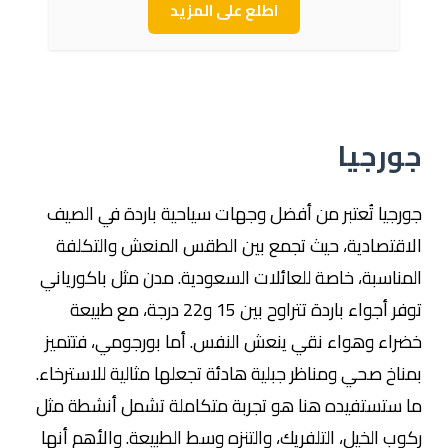
اطلع على المزيد
جورجيا
جورجيا تُعتبر من أفضل وجهات سياحية باردة في الصيف
الاقتصادية، حيث تجمع بين الطقس المنعش والتكلفة
المناسبة، خاصة للعائلات السعودية. مدن مثل باكورياني
توفر أجواء باردة تتراوح بين 15 و22 درجة، مع طبيعة
خضراء وهواء نقي ينعش النفس. أما بورجومي، فتتميز
بمناخ صحي ومناظر جبلية هادئة تجعلها مثالية للاسترخاء.
ما ستستفيده هنا هو تجربة متكاملة تشمل أنشطة مثل
ركوب الخيل، التلفريك، والتنزه وسط الطبيعة. والأهم أنها