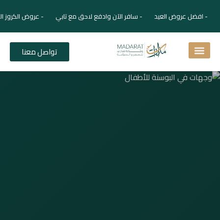
- افضل عروض العيد - سافر الآن وادفع لاحق مع تابي - عروض الكروز ال
تواصل معنا
اسئلة شائعة
دليل الفنادق
نصائح للمسافر
برنامجك السياحي
دليلك السياحي
المقالات و المجلة السياحية