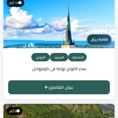
10 أيام
8,600 ريال
الدنمارك
السويد
النرويج
سحر النرويج نهاية فى كوبنهاجن
عرض التفاصيل
8 أيام