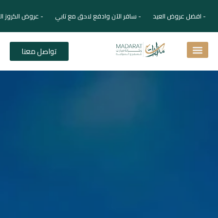
- افضل عروض العيد - سافر الآن وادفع لاحق مع تابي - عروض الكروز ال
تواصل معنا
اسئلة شائعة
دليل الفنادق
نصائح للمسافر
برنامجك السياحي
دليلك السياحي
المقالات و المجلة السياحية