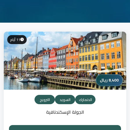
11 أيام
8,400 ريال
الدنمارك
السويد
النرويج
الجولة الإسكندنافية