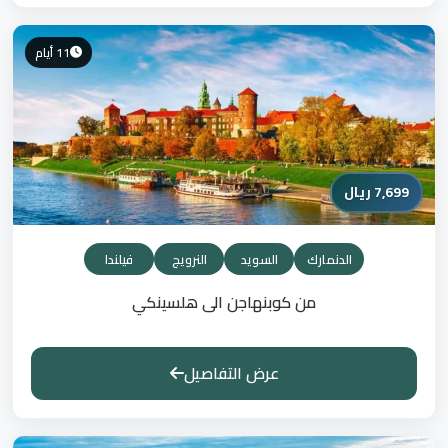
11 أيام
7,699 ريال
الدنمارك
السويد
النرويج
فيلندا
من كوبنهاجن الى هلسينكي
عرض التفاصيل