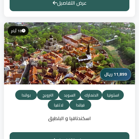
عرض التفاصيل
18 أيام
11,899 ريال
استونيا
الدنمارك
السويد
النرويج
بولندا
فيلندا
لاتفيا
اسكندنافيا و البلطيق