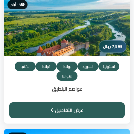
13 أيام
7,599 ريال
استونيا
السويد
بولندا
فيلندا
لاتفيا
ليتوانيا
عواصم البلطيق
عرض التفاصيل