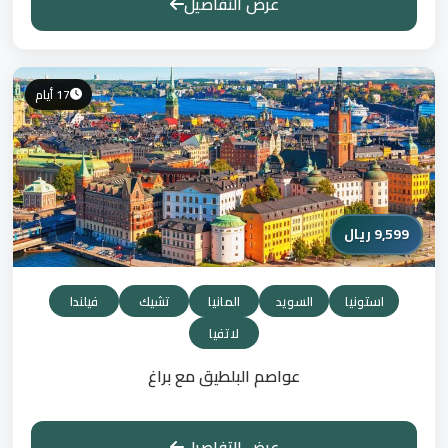
عرض التفاصيل
17 أيام
9,599 ريال
استونيا
السويد
المانيا
تشيك
فيلندا
لاتفيا
عواصم البلطيق مع براغ
عرض التفاصيل