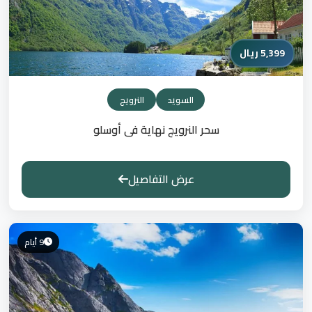
5,399 ريال
السويد
النرويج
سحر النرويج نهاية فى أوسلو
عرض التفاصيل
9 أيام