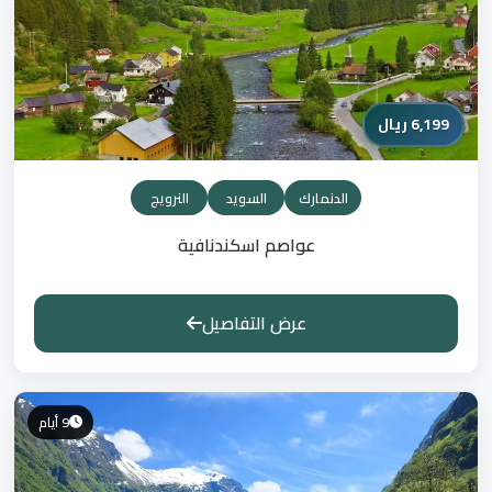
6,199 ريال
الدنمارك
السويد
النرويج
عواصم اسكندنافية
عرض التفاصيل
9 أيام