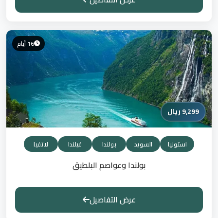
16 أيام
9,299 ريال
استونيا
السويد
بولندا
فيلندا
لاتفيا
بولندا وعواصم البلطيق
عرض التفاصيل