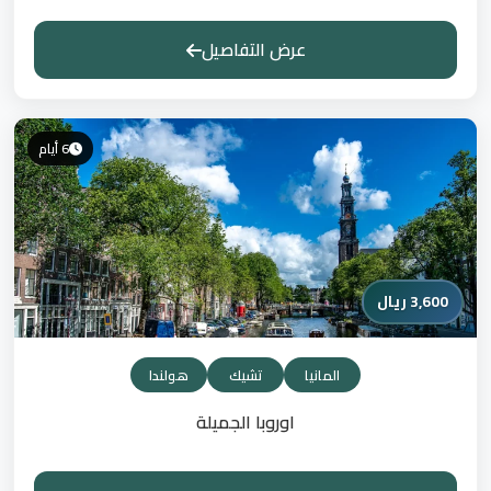
عرض التفاصيل
6 أيام
3,600 ريال
المانيا
تشيك
هولندا
اوروبا الجميلة