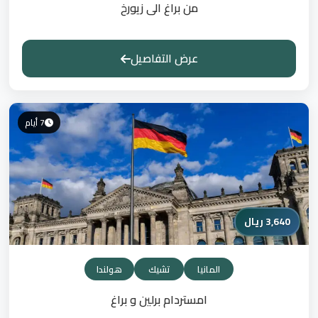
من براغ الى زيورخ
عرض التفاصيل
7 أيام
3,640 ريال
المانيا
تشيك
هولندا
امستردام برلين و براغ