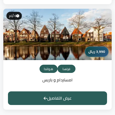
6 أيام
3,990 ريال
فرنسا
هولندا
امستردام و باريس
عرض التفاصيل