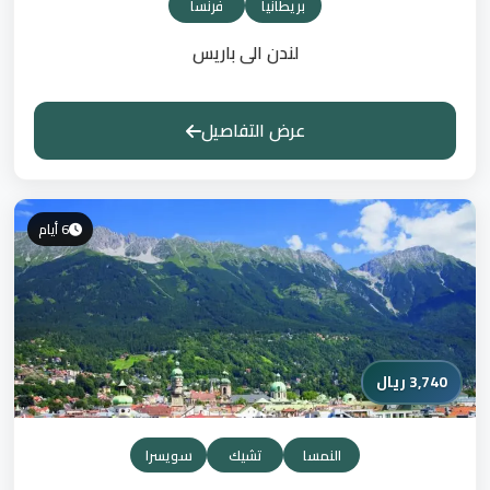
بريطانيا
فرنسا
لندن الى باريس
عرض التفاصيل
6 أيام
3,740 ريال
النمسا
تشيك
سويسرا