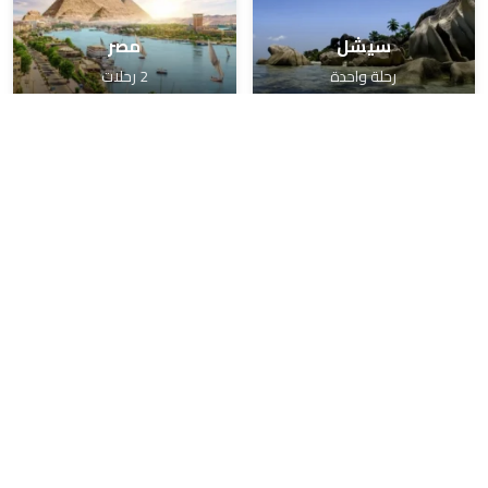
سيشل
مصر
رحلة واحدة
2 رحلات
كوريا واليابان والصين
أمريكا والمكسيك
13 رحلات
4 رحلات
احجز رحلتك الآن مع مدارات للسفر والسياحة
تواصل معنا الآن واحصل على أفضل عرض سياحي يناسب
ميزانيتك وخطط سفرك