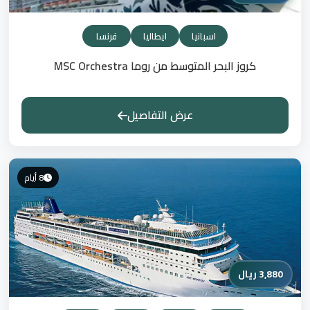
اسبانيا
ايطاليا
فرنسا
كروز البحر المتوسط من روما MSC Orchestra
عرض التفاصيل
8 أيام
3,880 ريال