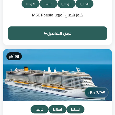
المانيا
بريطانيا
فرنسا
هولندا
كروز شمال أوروبا MSC Poesia
عرض التفاصيل
8 أيام
3,740 ريال
اسبانيا
ايطاليا
فرنسا