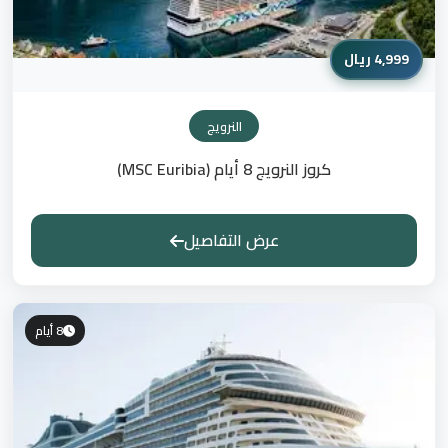
4,999 ريال
النرويج
كروز النرويج 8 أيام (MSC Euribia)
عرض التفاصيل
8 أيام