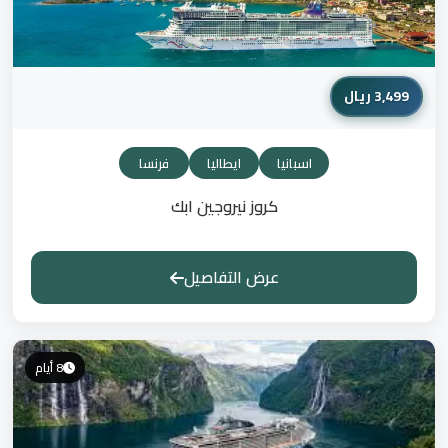
3,499 ريال
اسبانيا
ايطاليا
فرنسا
كروز نيروجين ابك
عرض التفاصيل
8 أيام