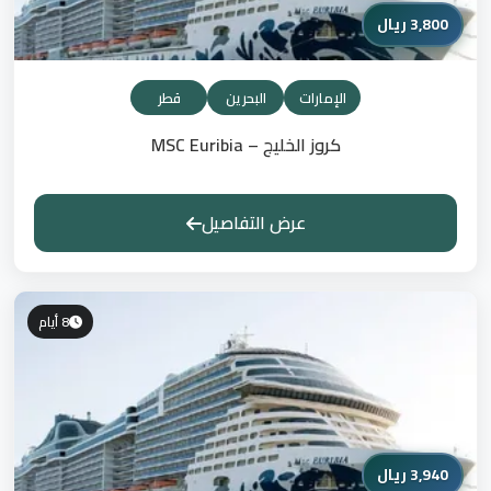
3,800 ريال
الإمارات
البحرين
قطر
كروز الخليج – MSC Euribia
عرض التفاصيل
8 أيام
3,940 ريال