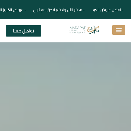
- افضل عروض العيد - سافر الآن وادفع لاحق مع تابي - عروض الكروز ال
تواصل معنا
اسئلة شائعة
دليل الفنادق
نصائح للمسافر
برنامجك السياحي
دليلك السياحي
المقالات و المجلة السياحية