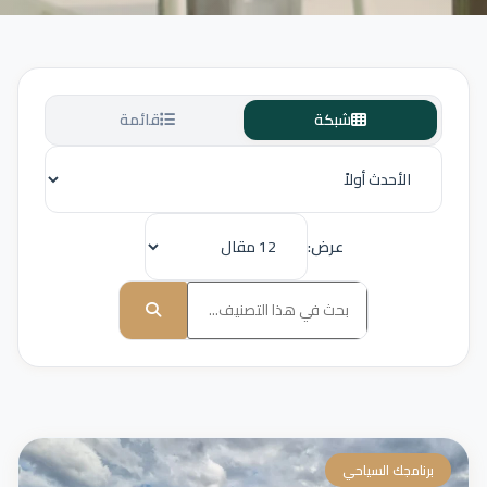
شبكة
قائمة
عرض:
برنامجك السياحي