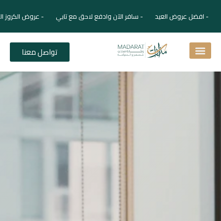
- افضل عروض العيد - سافر الآن وادفع لاحق مع تابي - عروض الكروز ال
تواصل معنا
اسئلة شائعة
دليل الفنادق
نصائح للمسافر
برنامجك السياحي
دليلك السياحي
المقالات و المجلة السياحية