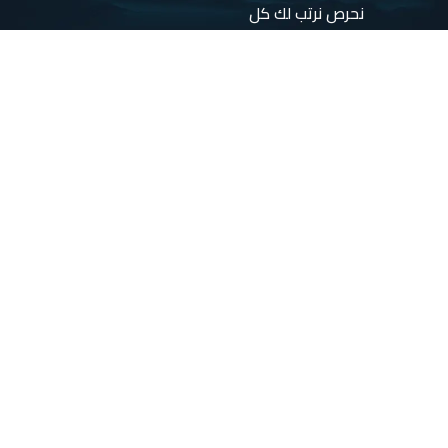
نحرص نرتب لك كل
التفاصيل، ونقدم
برامج وتجارب
مبتكرة
تخلي
رحلتك مليانة راحة،
واكتشاف، ولحظات
تبقى في الذاكرة
🌍✨
تابعنا
روابط
على
هامة
الصفحات
الخاصة
الرئيسية
برنامجك
السياحي
خدماتنا