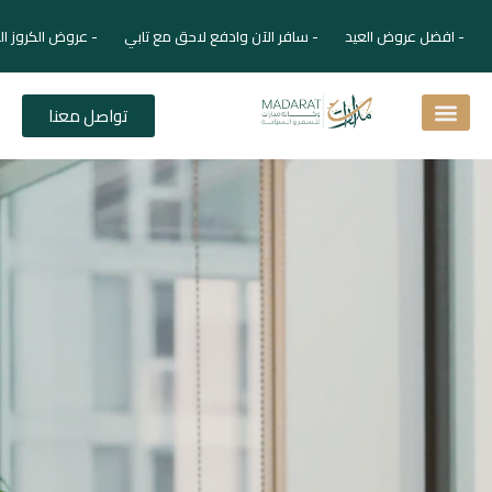
- افضل عروض العيد - سافر الآن وادفع لاحق مع تابي - عروض الكروز ال
تواصل معنا
اسئلة شائعة
دليل الفنادق
نصائح للمسافر
برنامجك السياحي
دليلك السياحي
المقالات و المجلة السياحية