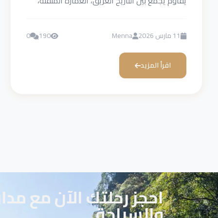
يقاوم يجمع بين التاريخ العريق، العمارة المتقنة،
والطبيعة التي تبدو...
11 مارس 2026
Menna
190
0
اقرأ المزيد
احجز رحلتك الآن مع مدا
والسياحة