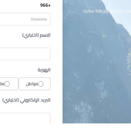
+966
سب ميزانيتك وخطط سفرك
الاسم (اختياري)
الهوية
مواطن
مق
البريد الإلكتروني (اختياري)