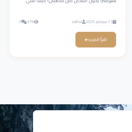
بسويسرا يكون المكان آمن للأطفال؟ كيف نلقى
سكن مريح؟ هل بنلاقي...
17 سبتمبر 2025
salma
376
0
اقرأ المزيد