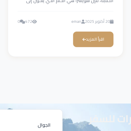
الخلابة، فإن سويسرا هي الحلم الذي يتحول إلى
واقع. بين...
20 أكتوبر 2025
eman
472
0
اقرأ المزيد
رات للسفر
الجوال