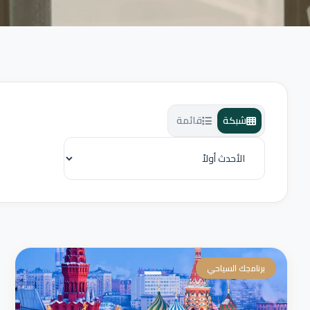
شبكة
قائمة
برنامجك السياحي