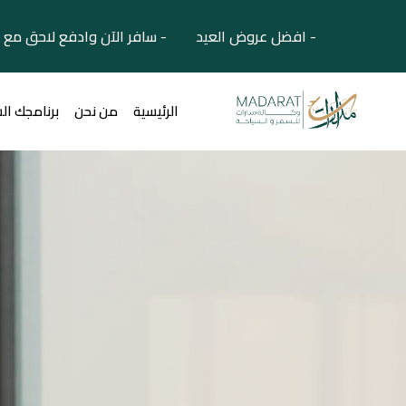
- افضل عروض العيد - سافر الآن وادفع لاحق مع 
الرئيسية
من نحن
برنامجك ال