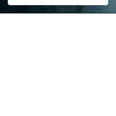
مدارات للسفر
والسياحة
هي
جميع الحقوق محفوظة
بوابتك لرحلات ما
لشركة مدارات للسياحة والسفر
تُنسى ✈️
© 2026
ما نعتبر نفسنا
مجرد شركة
سياحية، إحنا
رفيق
سفرك
اللي يهتم
فيك من أول فكرة
تخطيط، لين ترجع
من رحلتك.
نحرص نرتب لك كل