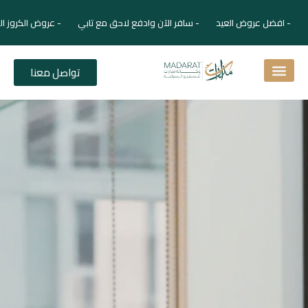
- افضل عروض العيد - سافر الآن وادفع لاحق مع تابي - عروض الكروز ال
تواصل معنا
اسئلة شائعة
دليل الفنادق
نصائح للمسافر
برنامجك السياحي
دليلك السياحي
المقالات و المجلة السياحية