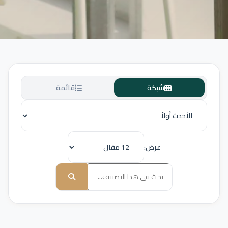
شبكة
قائمة
عرض: