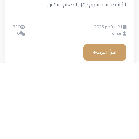
الأنشطة ستناسبهم؟ هل الطعام سيكون...
21 سبتمبر 2025
330
0
eman
اقرأ المزيد
احجز رحلتك الآن مع مدارات للسفر والسياحة
تواصل معنا الآن واحصل على أفضل عرض سياحي يناسب