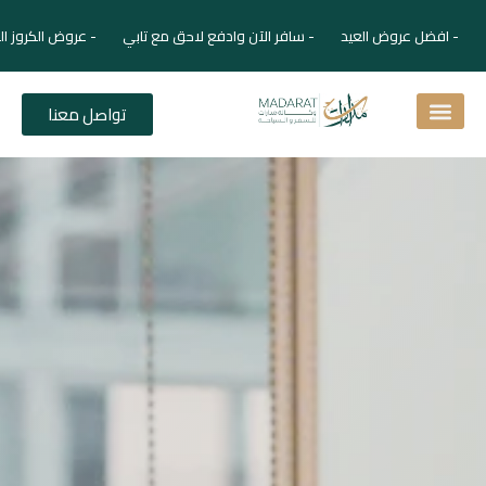
- افضل عروض العيد - سافر الآن وادفع لاحق مع تابي - عروض الكروز ال
تواصل معنا
اسئلة شائعة
دليل الفنادق
نصائح للمسافر
برنامجك السياحي
دليلك السياحي
المقالات و المجلة السياحية