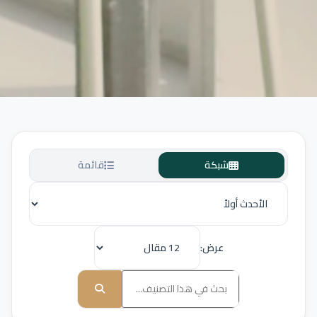
شبكة
قائمة
عرض: