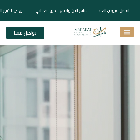
- افضل عروض العيد - سافر الآن وادفع لاحق مع تابي - عروض الكروز ال
تواصل معنا
اسئلة شائعة
دليل الفنادق
نصائح للمسافر
برنامجك السياحي
دليلك السياحي
المقالات و المجلة السياحية