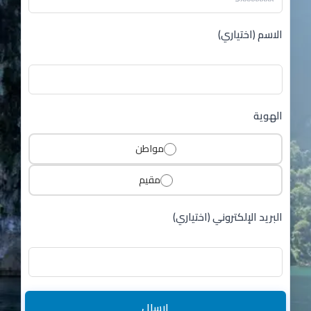
الاسم (اختياري)
الهوية
مواطن
مقيم
البريد الإلكتروني (اختياري)
إرسال