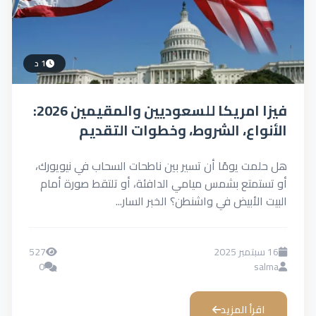
1 د
فيزا امريكا للسعوديين والمقيمين 2026:
الأنواع، الشروط، وخطوات التقديم
بسهولة
هل حلمت يومًا أن تسير بين ناطحات السحاب في نيويورك،
أو تستمتع بشمس ميامي الدافئة، أو تلتقط صورة أمام
البيت الأبيض في واشنطن؟ الخبر السار...
16 سبتمبر 2025
527
0
salma
اقرأ المزيد