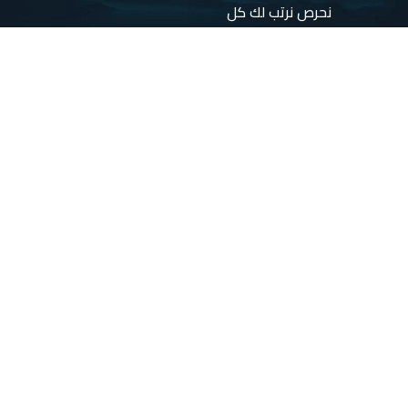
نحرص نرتب لك كل
التفاصيل، ونقدم
برامج وتجارب
مبتكرة
تخلي
رحلتك مليانة راحة،
واكتشاف، ولحظات
تبقى في الذاكرة
🌍✨
تابعنا
روابط
على
هامة
الصفحات
الخاصة
الرئيسية
برنامجك
السياحي
خدماتنا