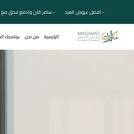
- افضل عروض العيد - سافر الآن وادفع لاحق مع 
الرئيسية
من نحن
برنامجك ال