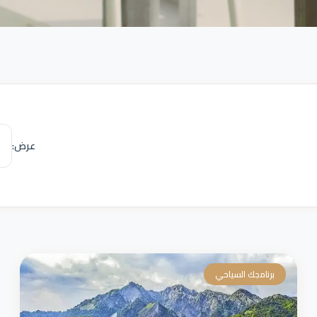
عرض:
برنامجك السياحي