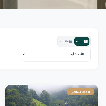
شبكة
قائمة
برنامجك السياحي