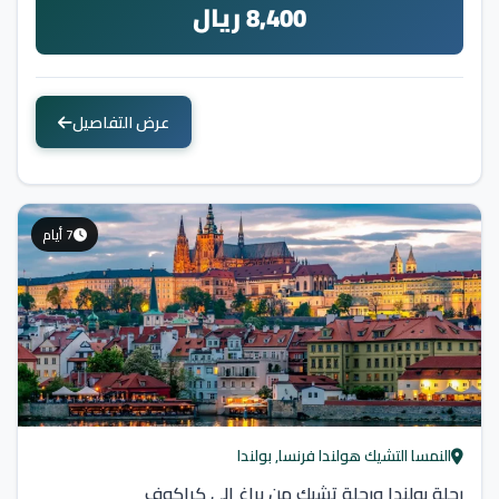
8,400 ريال
عرض التفاصيل
7 أيام
النمسا التشيك هولندا فرنسا, بولندا
رحلة بولندا ورحلة تشيك من براغ الى كراكوف