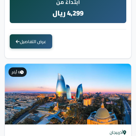
ابتداءً من
4,299 ريال
عرض التفاصيل
6 أيام
أذربيجان