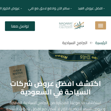
- افضل عروض العيد - سافر الآن وادفع لاحق مع تابي - عروض الكروز ال
تواصل معنا
اسئلة شائعة
دليل الفنادق
نصائح للمسافر
برنامجك السياحي
دليلك السياحي
المقالات و المجلة السياحية
الرئيسية
البرامج السياحية
اكتشف افضل عروض شركات
السياحة في السعودية
استكشف مجموعتنا المختارة من البرامج السياحية المميزة
وعروض السفر الحصرية التي لا تُنسى مع افضل شركات السياحة