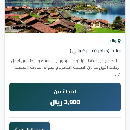
بولندا
بولندا (كراكوف – زكوباني )
برنامج سياحى بولندا (كراكوف – زكوباني ) استعدوا لرحلة من أجمل
الرحلات الأوروبية بين الطبيعة الساحرة والأجواء العائلية الممتعة
في…
ابتداءً من
3,900 ريال
عرض التفاصيل