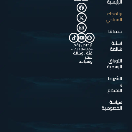
الرئيسية
برنامجك
السياحي
خدماتنا
اسئلة
ترخيص رقم
شائعة
73104924 -
فئة : وكالة
سفر
الأوراق
وسياحة
الرسمية
الشروط
و
الاحكام
سياسة
الخصوصية