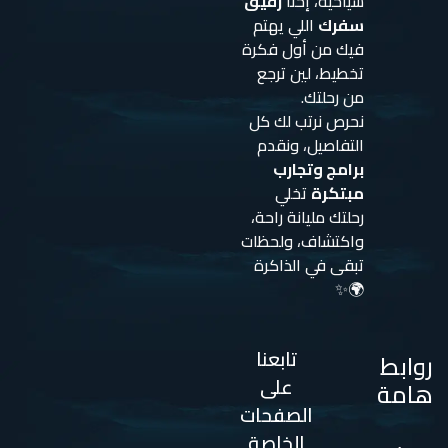
سياحية، إحنا
رفيق
سفرك
اللي يهتم
فيك من أول فكرة
تخطيط، لين ترجع
من رحلتك.
نحرص نرتب لك كل
التفاصيل، ونقدم
برامج وتجارب
مبتكرة
تخلي
رحلتك مليانة راحة،
واكتشاف، ولحظات
تبقى في الذاكرة
🌍✨
تابعنا
روابط
على
هامة
الصفحات
الخاصة