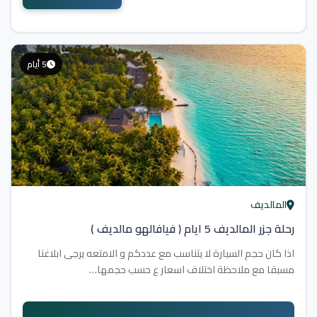
5 أيام
المالديف
رحلة جزر المالديف 5 ايام ( فیافالهو مالدیف )
اذا كان حجم السيارة لا يتناسب مع عددكم و الامتعه يرجى ابلاغنا
مسبقا مع ملاحظة اختلاف ا­سعار ع حسب حجمها…