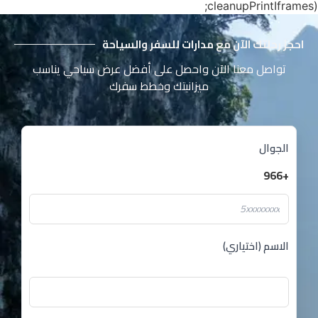
cleanupPrintIframes);
احجز رحلتك الآن مع مدارات للسفر والسياحة
تواصل معنا الآن واحصل على أفضل عرض سياحي يناسب
ميزانيتك وخطط سفرك
الجوال
+966
الاسم (اختياري)