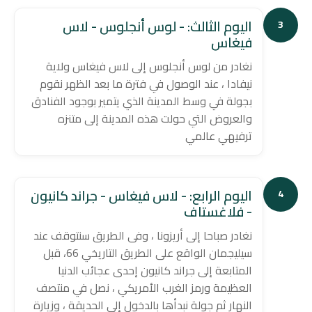
اليوم الثالث: - لوس أنجلوس - لاس
3
فيغاس
نغادر من لوس أنجلوس إلى لاس فيغاس ولاية
نيفادا ، عند الوصول في فترة ما بعد الظهر نقوم
بجولة في وسط المدينة الذي يتمير بوجود الفنادق
والعروض التي حولت هذه المدينة إلى متنزه
ترفيهي عالمي
اليوم الرابع: - لاس فيغاس - جراند كانيون
4
- فلاغستاف
نغادر صباحا إلى أريزونا ، وفى الطريق سنتوقف عند
سيليجمان الواقع على الطريق التاريخي 66، قبل
المتابعة إلى جراند كانيون إحدى عجائب الدنيا
العظيمة ورمز الغرب الأمريكي ، نصل في منتصف
النهار ثم جولة نبدأها بالدخول إلى الحديقة ، وزيارة