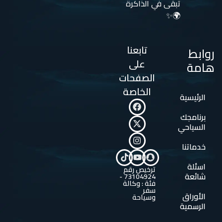
تبقى في الذاكرة
🌍✨
تابعنا
روابط
على
هامة
الصفحات
الخاصة
الرئيسية
برنامجك
السياحي
خدماتنا
اسئلة
ترخيص رقم
شائعة
73104924 -
فئة : وكالة
سفر
الأوراق
وسياحة
الرسمية