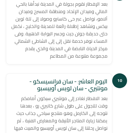
بعد الإفطار نقوم بجولة في المدينة نبدأها بالحي
المالي وميدان الإتحاد ومنطقة المسرح وميدان
آلامو، نواصل عبر حى كاسترو وصولا إلى تلة توين
بيكس ونشاهد إطلالة رائعة للمدينة والخليج ، نكمل
حتى حديقة جولن جيت وجسر البوابة الذهبية. وفى
المساء نوفر خدمة نقل إلى إلى الشاطئ الشمالي
مركز الحياة النابضة في المدينة والذي يقدم
مجموعة متنوعة من المطاعم
اليوم العاشر: - سان فرانسيسكو -
10
مونتيري - سان لويس أوبيسبو
بعد الافطار نغادر إلى مونتيري سيكون أمامكم
وقت للتجول على طول شارع كانيري رو ، بعدها
نتوجه إلى الكارمل وهو منتجع سياحي جذاب حيث
يمكننا زيارة المتاجر الأنيقة والمعارض الفنية ، ثم
نواصل رحلتنا إلى سان لويس أوبيسبو والمبيت فيها