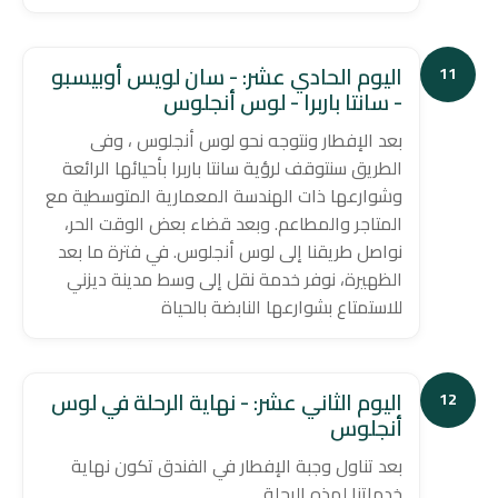
اليوم الحادي عشر: - سان لويس أوبيسبو
11
- سانتا باربرا - لوس أنجلوس
بعد الإفطار ونتوجه نحو لوس أنجلوس ، وفى
الطريق سنتوقف لرؤية سانتا باربرا بأحيائها الرائعة
وشوارعها ذات الهندسة المعمارية المتوسطية مع
المتاجر والمطاعم. وبعد قضاء بعض الوقت الحر،
نواصل طريقنا إلى لوس أنجلوس. في فترة ما بعد
الظهيرة، نوفر خدمة نقل إلى وسط مدينة ديزني
للاستمتاع بشوارعها النابضة بالحياة
اليوم الثاني عشر: - نهاية الرحلة في لوس
12
أنجلوس
بعد تناول وجبة الإفطار في الفندق تكون نهاية
خدماتنا لهذه الرحلة