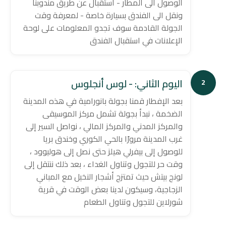
الوصول الى المطار - استقبال عن طريق مندوبنا
ونقل الى الفندق بسيارة خاصة - لمعرفة وقت
الجولة القادمة سوف تجدو المعلومات على لوحة
الإعلانات في استقبال الفندق
اليوم الثاني: - لوس أنجلوس
2
بعد الإفطار قمنا بجولة بانورامية في هذه المدينة
الضخمة ، نبدأ بجولة تشمل مركز الموسيقى
والمركز المدني والمركز المالي ، نواصل السير إلى
غرب المدينة مرورًا بالحي الكوري وخندق بريا
للوصول إلى بيفرلي هيلز حتى نصل إلى هوليوود ،
وقت حر للتجول وتناول الغداء ، بعد ذلك ننتقل إلى
لونج بيتش حيث تمتزج أشجار النخيل مع المباني
الزجاجية، وسيكون لدينا بعض الوقت في قرية
شورلاين للتجول وتناول الطعام