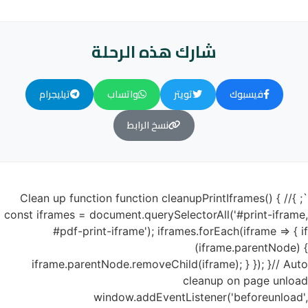
شارك هذه الرحلة
فيسبوك
تويتر
واتساب
تيليجرام
نسخ الرابط
`; }// Clean up function function cleanupPrintIframes() {
const iframes = document.querySelectorAll('#print-iframe,
#pdf-print-iframe'); iframes.forEach(iframe => { if
(iframe.parentNode) {
iframe.parentNode.removeChild(iframe); } }); }// Auto
cleanup on page unload
window.addEventListener('beforeunload',