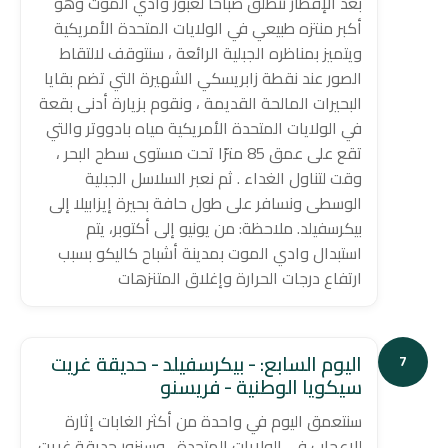
بعد الإفطار ننطلق صباحا لعبور وادي الموت وهو
أكبر منتزه طبيعي في الولايات المتحدة الأمريكية
ويتميز بمناظره الجبلية الرائعة ، سنتوقف لالتقاط
الصور عند نقطة زابريسكي الشهيرة التي تضم بقايا
البحيرات المالحة القديمة ، ونقوم بزيارة أدنى بقعة
في الولايات المتحدة الأمريكية مياه بادووتر والتي
تقع على عمق 85 مترًا تحت مستوى سطح البحر ،
وقت لتناول الغداء . ثم نعبر السلاسل الجبلية
الوسطى ونسافر على طول حافة بحيرة إيزابيلا إلى
بيكرسفيلد. ملاحظة: من يونيو إلى أكتوبر، يتم
استبدال وادي الموت بمدينة أشباح كاليكو بسبب
ارتفاع درجات الحرارة وإغلاق المتنزهات
اليوم السابع: - بيكرسفيلد - حديقة غريت
7
سيكويا الوطنية - فريسنو
سنتعمق اليوم في واحدة من أكثر الغابات إثارة
للإعجاب في الولايات المتحدة ، وسنزور حديقة غريت