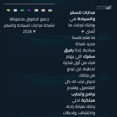
مدارات للسفر
والسياحة
هي
جميع الحقوق محفوظة
بوابتك لرحلات ما
لشركة مدارات للسياحة والسفر
تُنسى ✈️
© 2026
ما نعتبر نفسنا
مجرد شركة
سياحية، إحنا
رفيق
سفرك
اللي يهتم
فيك من أول فكرة
تخطيط، لين ترجع
من رحلتك.
نحرص نرتب لك كل
التفاصيل، ونقدم
برامج وتجارب
مبتكرة
تخلي
رحلتك مليانة راحة،
واكتشاف، ولحظات