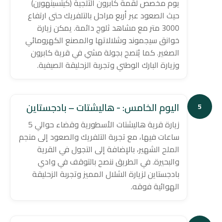
يوم مخصص لقمة كابرون الثلجية (كيتسينهورن)
حيث الصعود عبر أربع مراحل بالتلفريك حتى ارتفاع
3000 متر مع مشاهد ثلوج دائمة. يمكن زيارة
خوانق سيجموند وشلالاتها والمصنع الكهرومائي
الصغير. كما يُنصح بجولة مشي في قرية كابرون
وزيارة البارك الوطني وتجربة الزحليقة الصيفية.
اليوم الخامس: - هاليشتات – بادجستاين
5
زيارة قرية هاليشتات الأسطورية وقضاء حوالي 5
ساعات فيها، مع تجربة التلفريك والصعود إلى منجم
الملح الشهير، بالإضافة إلى التجول في القرية
والبحيرة. في الطريق ننصح بالتوقف في وادي
بادجستاين لزيارة الشلال المميز وتجربة الزحليقة
الهوائية فوقه.