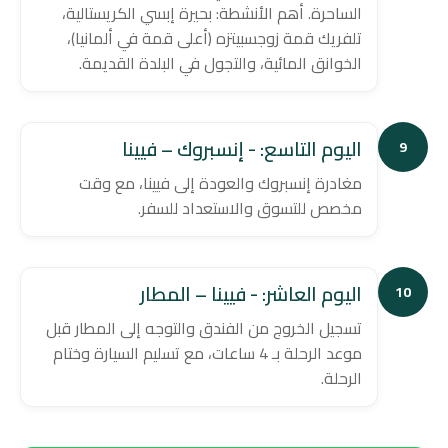
الساحرة. أهم الأنشطة: بحيرة إبسي الكريستالية،
تلفريك قمة زوجسبيتزه (أعلى قمة في ألمانيا)،
الخوانق المائية، والتجول في البلدة القديمة.
اليوم التاسع: - إنسبروك – فيينا
9
مغادرة إنسبروك والعودة إلى فيينا، مع وقت
مخصص للتسوق والاستعداد للسفر.
اليوم العاشر: - فيينا – المطار
10
تسجيل الخروج من الفندق والتوجه إلى المطار قبل
موعد الرحلة بـ 4 ساعات، مع تسليم السيارة وختام
الرحلة.