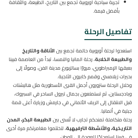
تجربة سياحية أوروبية تجمع بين التاريخ، الطبيعة، والثقافة
بأفضل قيمة.
تفاصيل الرحلة
استعدوا لرحلة أوروبية حالمة تجمع بين
الأناقة والتاريخ
والطبيعة الخلابة
، رحلة المانيا والنمسا، تبدأ من العاصمة فيينا
بعبقها الإمبراطوري، مرورًا بسالزبورغ مدينة الفن، وصولًا إلى
بحيرات زيلامسي وقمم كابرون الثلجية.
وخلال الرحلة ستزورون أجمل القرى الأسطورية مثل هاليشتات
وبادجستاين، ثم تستمتعون بجمال تيرول الساحر في انسبروك،
قبل الانتقال إلى الريف الألماني في جارمش وزيارة أعلى قمة
جبلية في ألمانيا.
رحلة متكاملة تمنحكم تجارب لا تُنسى بين
الطبيعة البكر، المدن
التاريخية، والأنشطة الترفيهية
، لتختتموا مغامرتكم مرة أخرى
في فيينا استعدادًا للعودة إلى الوطن.