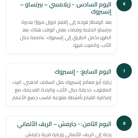
اليوم السادس: - زيلامسي – بيرتساو –
6
إنسبروك
بعد الإفطار نتوجه إلى إقليم تيرول مرورًا ببحيرة
بيرتساو الخلابة وقضاء بعض الوقت هناك. بعد
الظهر نكمل الطريق إلى إنسبروك، عاصمة جبال
الألب، والمبيت فيها.
اليوم السابع: - إنسبروك
7
زيارة أبرز معالم إنسبروك مثل السقف الذهبي، البيت
المقلوب، حديقة جبال الألب، والبلدة القديمة، مع
إمكانية القيام بأنشطة متنوعة تناسب جميع الأعمار.
اليوم الثامن: - جارمش – الريف الألماني
8
رحلة إلى الريف الألماني وزيارة قرية جارمش