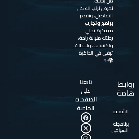
من رحلتك.
نحرص نرتب لك كل
التفاصيل، ونقدم
برامج وتجارب
مبتكرة
تخلي
رحلتك مليانة راحة،
واكتشاف، ولحظات
تبقى في الذاكرة
🌍✨
تابعنا
روابط
على
هامة
الصفحات
الخاصة
الرئيسية
برنامجك
السياحي