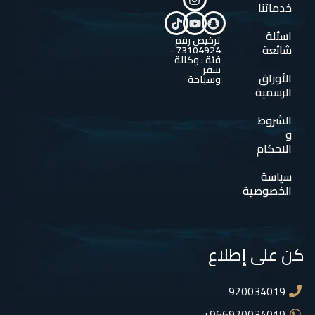
خدماتنا
اسئلة
ترخيص رقم
شائعة
73104924 -
فئة : وكالة
سفر
الأوراق
وسياحة
الرسمية
الشروط
و
الاحكام
سياسة
الخصوصية
كن على إطلاع
920034019
966920034019+