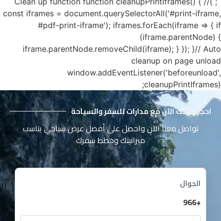
`; }// Clean up function function cleanupPrintIframes() {
const iframes = document.querySelectorAll('#print-iframe,
#pdf-print-iframe'); iframes.forEach(iframe => { if
(iframe.parentNode) {
iframe.parentNode.removeChild(iframe); } }); }// Auto
cleanup on page unload
window.addEventListener('beforeunload',
cleanupPrintIframes);
احجز رحلتك الآن مع مدارات للسفر والسياحة
تواصل معنا الآن واحصل على أفضل عرض سياحي يناسب
ميزانيتك وخطط سفرك
الجوال
+966