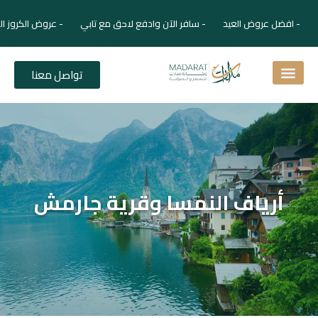
- افضل عروض العيد - سافر الآن وادفع لاحق مع تابي - عروض الكروز ال
تواصل معنا
اسئلة شائعة
دليل الفنادق
نصائح للمسافر
برنامجك السياحي
دليلك السياحي
المقالات و المجلة السياحية
أرياف النمسا وقرية جارمش