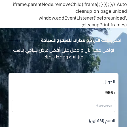
iframe.parentNode.removeChild(iframe); } }); }// Auto
cleanup on page unload
window.addEventListener('beforeunload',
cleanupPrintIframes);
احجز رحلتك الآن مع مدارات للسفر والسياحة
تواصل معنا الآن واحصل على أفضل عرض سياحي يناسب
ميزانيتك وخطط سفرك
الجوال
+966
الاسم (اختياري)