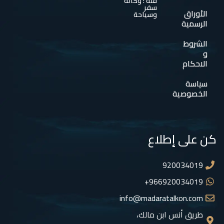
فئة : وكالة
سفر
الأوراق
وسياحة
الرسمية
الشروط
و
الاحكام
سياسة
الخصوصية
كن على إطلاع
920034019
966920034019+
info@madaratalkon.com
طريق أنس ابن مالك،