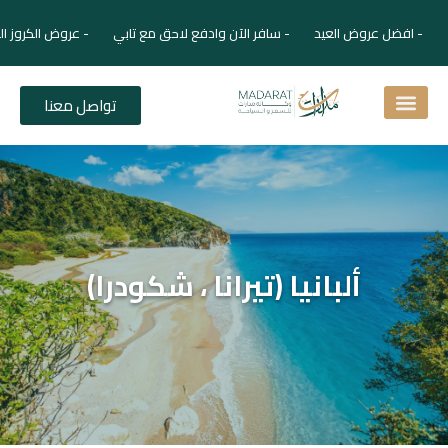
- افضل عروض العيد - سافر الآن وادفع لاحق مع تابي - عروض الكروز ال
تواصل معنا
اسئلة شائعة
دليل الفنادق
نصائح للمسافر
برنامجك السياحي
دليلك السياحي
المقالات و المجلة السياحية
ألبانيا (تيرانا ، شكودرا)