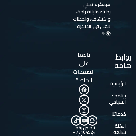
مبتكرة
تخلي
رحلتك مليانة راحة،
واكتشاف، ولحظات
تبقى في الذاكرة
🌍✨
تابعنا
روابط
على
هامة
الصفحات
الخاصة
الرئيسية
برنامجك
السياحي
خدماتنا
اسئلة
ترخيص رقم
شائعة
73104924 -