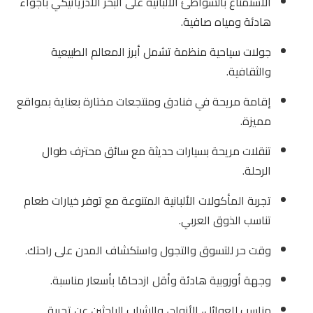
الاستمتاع بالشواطئ الألبانية على البحر الأدرياتيكي بأجواء
هادئة ومياه صافية.
جولات سياحية منظمة تشمل أبرز المعالم الطبيعية
والثقافية.
إقامة مريحة في فنادق ومنتجعات مختارة بعناية بمواقع
مميزة.
تنقلات مريحة بسيارات حديثة مع سائق محترف طوال
الرحلة.
تجربة المأكولات الألبانية المتنوعة مع توفر خيارات طعام
تناسب الذوق العربي.
وقت حر للتسوق والتجول واستكشاف المدن على راحتك.
وجهة أوروبية هادئة وأقل ازدحامًا بأسعار مناسبة.
مناسب للعوائل، الأزواج، والشباب الباحثين عن تجربة