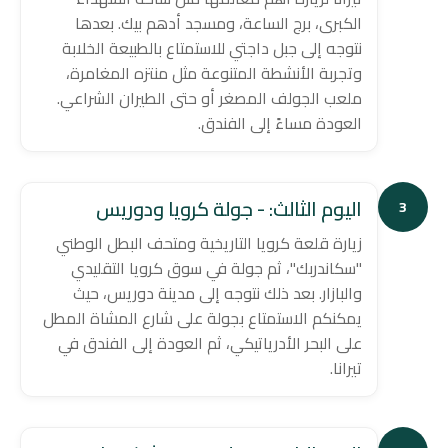
الكبرى، برج الساعة، ومسجد أدهم بيك. بعدها
نتوجه إلى جبل داجتي للاستمتاع بالطبيعة الخلابة
وتجربة الأنشطة المتنوعة مثل منتزه المغامرة،
ملعب الجولف المصغر أو حتى الطيران الشراعي.
العودة مساءً إلى الفندق.
اليوم الثالث: - جولة كرويا ودوريس
3
زيارة قلعة كرويا التاريخية ومتحف البطل الوطني
"سكاندربك"، ثم جولة في سوق كرويا التقليدي
والبازار. بعد ذلك نتوجه إلى مدينة دوريس، حيث
يمكنكم الاستمتاع بجولة على شارع المشاة المطل
على البحر الأدرياتيكي، ثم العودة إلى الفندق في
تيرانا.