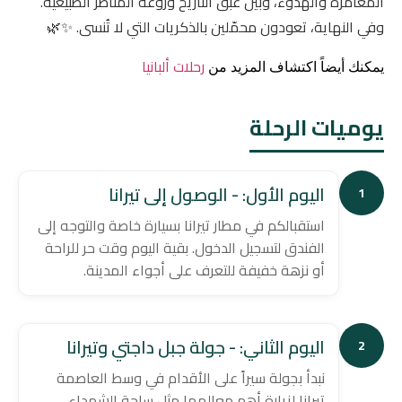
المغامرة والهدوء، وبين عبق التاريخ وروعة المناظر الطبيعية.
وفي النهاية، تعودون محمّلين بالذكريات التي لا تُنسى. ✨🌿
رحلات ألبانيا
يمكنك أيضاً اكتشاف المزيد من
يوميات الرحلة
اليوم الأول: - الوصول إلى تيرانا
1
استقبالكم في مطار تيرانا بسيارة خاصة والتوجه إلى
الفندق لتسجيل الدخول. بقية اليوم وقت حر للراحة
أو نزهة خفيفة للتعرف على أجواء المدينة.
اليوم الثاني: - جولة جبل داجتي وتيرانا
2
نبدأ بجولة سيراً على الأقدام في وسط العاصمة
تيرانا لزيارة أهم معالمها مثل ساحة الشهداء