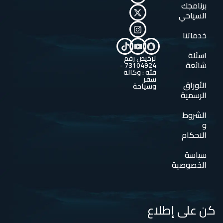
برنامجك
السياحي
خدماتنا
اسئلة
ترخيص رقم
شائعة
73104924 -
فئة : وكالة
سفر
الأوراق
وسياحة
الرسمية
الشروط
و
الاحكام
سياسة
الخصوصية
كن على إطلاع