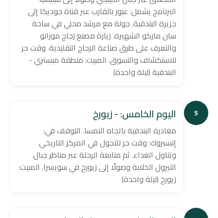
البرنامج يشمل: عبور بالقارب عبر قناة جوديكا إلى
جزيرة البندقية. جولة مع مرشد محلي في ساحة
سان ماركو الشهيرة. زيارة مصنع زجاج مورانو
والتعرف على طرق صناعة الزجاج التقليدية. وقت حر
للاستكشاف والتسوق. المبيت: منطقة ميستري -
البندقية (ليلة واحدة)
اليوم الخامس: - زيورخ
5
مغادرة البندقية باتجاه النمسا. التوقف في:
إنسبروك: وقت حر للتجول في المركز التاريخي
وتناول الغداء. ثم متابعة الرحلة عبر مناظر جبال
التيرول الخلابة وصولًا إلى زيورخ في سويسرا. المبيت:
زيورخ (ليلة واحدة)