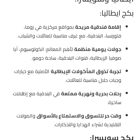
بكج ايطاليا:
إقامة فندقية مريحة
بمواقع مركزية في روما،
فلورنسا، البندقية، مع غرف مناسبة للعائلات والشباب.
جولات يومية منظمة
لأهم المعالم: الكولوسيوم، آيا
صوفيا الإيطالية، قنوات البندقية، ساحة دومو.
تجربة تذوق المأكولات الإيطالية
الأصلية مع خيارات
وجبات حلال مناسبة للعائلات.
رحلات بحرية ونهرية ممتعة
في البندقية مع إطلالات
ساحرة.
وقت حر للتسوق والاستمتاع بالأسواق
والمولات
التقليدية لشراء الهدايا والتذكارات.
بكج سويسرا: