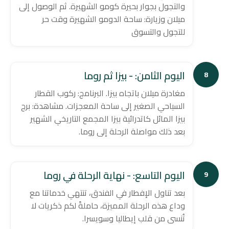
والتجول بجوار بحيرة كومو الشهيرة. ثم الوصول إلى
ميلان وزيارة: ساحة الدومو الشهيرة وقت حر
للتجول والتسوق
اليوم الثامن: - بيزا ثم روما
8
مغادرة ميلان باتجاه بيزا. البرنامج: ركوب القطار
السياحي الصغير إلى ساحة المعجزات. مشاهدة: برج
بيزا المائل كاتدرائية بيزا المجمع التاريخي الشهير
بعد ذلك مواصلة الرحلة إلى روما.
اليوم التاسع: - نهاية الرحلة في روما
9
بعد تناول الإفطار في الفندق، تنتهي خدماتنا مع
وداع هذه الرحلة المميزة، حاملةً لكم ذكريات لا
تُنسى من قلب إيطاليا وسويسرا.