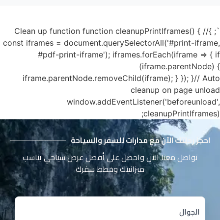
`; }// Clean up function function cleanupPrintIframes() {
const iframes = document.querySelectorAll('#print-iframe,
#pdf-print-iframe'); iframes.forEach(iframe => { if
(iframe.parentNode) {
iframe.parentNode.removeChild(iframe); } }); }// Auto
cleanup on page unload
window.addEventListener('beforeunload',
cleanupPrintIframes);
احجز رحلتك الآن مع مدارات للسفر والسياحة
تواصل معنا الآن واحصل على أفضل عرض سياحي يناسب
ميزانيتك وخطط سفرك
الجوال