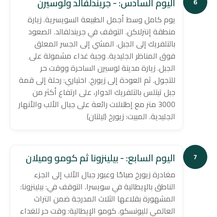
اليوم السادس: - جريندلفالد ولوسيرن
6
يوم كامل وسط أجمل الطبيعة السويسرية. زيارة
منطقة إنترلاكن. التوقف في جريندلفالد. الصعود
بالتلفريك إلى الجبل. المشي إلى الجسر المعلق
فوق المناظر الجليدية. وجبة غداء مشمولة على
الجبل. زيارة مدينة لوسيرن الساحرة ووقت حر
للتجول. ثم العودة إلى زيورخ. اختياري: رحلة إلى قمة
جبل تيتلس بالتلفريك الدوار، على ارتفاع أكثر من
3000 متر مع إطلالات رائعة على جبال الألب والأنهار
الجليدية. المبيت: زيورخ (ليلتان)
اليوم السابع: - بيلينزونا ثم كومو وميلان
7
مغادرة زيورخ صباحًا وعبور جبال الألب إلى الجزء
الناطق بالإيطالية في سويسرا. التوقف في: بيلينزونا:
المشهورة بقلاعها الثلاث المدرجة ضمن التراث
العالمي لليونسكو. كومو الإيطالية: وقت حر للغداء