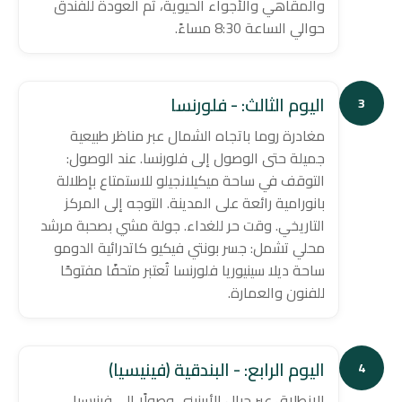
والمقاهي والأجواء الحيوية، ثم العودة للفندق
حوالي الساعة 8:30 مساءً.
اليوم الثالث: - فلورنسا
3
مغادرة روما باتجاه الشمال عبر مناظر طبيعية
جميلة حتى الوصول إلى فلورنسا. عند الوصول:
التوقف في ساحة ميكيلانجيلو للاستمتاع بإطلالة
بانورامية رائعة على المدينة. التوجه إلى المركز
التاريخي. وقت حر للغداء. جولة مشي بصحبة مرشد
محلي تشمل: جسر بونتي فيكيو كاتدرائية الدومو
ساحة ديلا سينيوريا فلورنسا تُعتبر متحفًا مفتوحًا
للفنون والعمارة.
اليوم الرابع: - البندقية (فينيسيا)
4
الانطلاق عبر جبال الأبينيني وصولًا إلى فينيسيا.