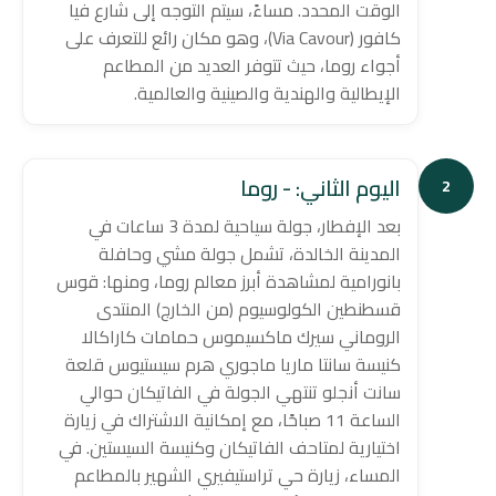
الوقت المحدد. مساءً، سيتم التوجه إلى شارع فيا
كافور (Via Cavour)، وهو مكان رائع للتعرف على
أجواء روما، حيث تتوفر العديد من المطاعم
الإيطالية والهندية والصينية والعالمية.
اليوم الثاني: - روما
2
بعد الإفطار، جولة سياحية لمدة 3 ساعات في
المدينة الخالدة، تشمل جولة مشي وحافلة
بانورامية لمشاهدة أبرز معالم روما، ومنها: قوس
قسطنطين الكولوسيوم (من الخارج) المنتدى
الروماني سيرك ماكسيموس حمامات كاراكالا
كنيسة سانتا ماريا ماجوري هرم سيستيوس قلعة
سانت أنجلو تنتهي الجولة في الفاتيكان حوالي
الساعة 11 صباحًا، مع إمكانية الاشتراك في زيارة
اختيارية لمتاحف الفاتيكان وكنيسة السيستين. في
المساء، زيارة حي تراستيفيري الشهير بالمطاعم