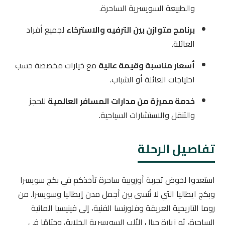
والطبيعة السويسرية الساحرة.
برنامج متوازن بين الترفيه والاسترخاء
لجميع أفراد
العائلة.
أسعار مناسبة وقيمة عالية
مع خيارات مخصصة حسب
احتياجات العائلة أو الشباب.
خدمة مميزة من مدارات المسافر العالمية
للحجز
والتنقل والاستشارات السياحية.
تفاصيل الرحلة
استعدوا لخوض تجربة أوروبية ساحرة تأخذكم في بكج سويسرا
وبكج ايطاليا التي لا تُنسى بين أجمل مدن إيطاليا وسويسرا. من
روما التاريخية العريقة وفلورنسا الفنية، إلى فينيسيا المائية
الساحرة، ثم زيارة جبال الألب السويسرية الخلابة، وختامًا في