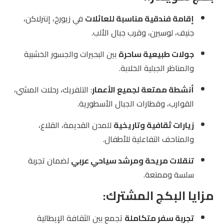
إقامة فندقية مناسبة للعائلات
في زيورخ، إنترلاكن،
جنيف، لوسيرن، وقرب جبال الألب.
جولات طبيعية ساحرة
بين البحيرات والجسور الخشبية
والمناظر الجبلية الخلابة.
أنشطة ممتعة لجميع الأعمار
: التلفريك، رحلات المشي،
القوارب، وقطارات الجبال الأسطورية.
زيارات ثقافية وتاريخية
للمدن القديمة، القلاع،
والمتاحف التفاعلية للأطفال.
تنقلات مريحة ومرشد سياحي عربي
لضمان تجربة
سلسة وممتعة.
مزايا البكج المشترك:
تجربة سفر متكاملة
تجمع بين الثقافة الإيطالية