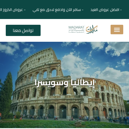
- افضل عروض العيد - سافر الآن وادفع لاحق مع تابي - عروض الكروز ال
تواصل معنا
اسئلة شائعة
دليل الفنادق
نصائح للمسافر
برنامجك السياحي
دليلك السياحي
المقالات و المجلة السياحية
إيطاليا وسويسرا