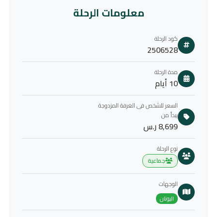
معلومات الرحلة
كود الرحلة
2506528
مدة الرحلة
10 أيام
السعر للشخص فى الغرفة المزدوجة
يبدأ من
8,699 ر.س
نوع الرحلة
جماعية
الوجهات
اليونان