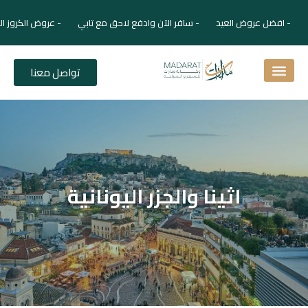
- افضل عروض العيد - سافر الآن وادفع لاحق مع تابي - عروض الكروز ال
تواصل معنا
اسئلة شائعة
دليل الفنادق
نصائح للمسافر
برنامجك السياحي
دليلك السياحي
المقالات و المجلة السياحية
اثينا والجزر اليونانية