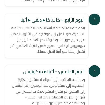
اليوم الرابع: - كالاباكا ▸ دلفي ▸ أثينا
4
نتجه جنوبًا عبر منطقة ثيساليا ذات المناظر الطبيعية
الساحرة، حتى نصل إلى موقع دلفي الأثري المطل
على خليج كورينث. بعد وقت حر للغداء، نزور دير
هوسيوس لوكاس المدرج ضمن التراث العالمي. ثم
نكمل رحلتنا نحو أثينا لنصل مساءً.
اليوم الخامس: - أثينا ▸ ميكونوس
5
بعد الإفطار، نتجه إلى الميناء لاستقلال العبّارة
المتجهة إلى ميكونوس. عند الوصول، يتم الانتقال
إلى الفندق ثم يكون لديكم وقت حر للتجول في
شوارع الجزيرة الجميلة، زيارة ليتل فينيس،
ومشاهدة طواحين الهواء الشهيرة.