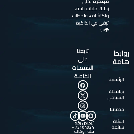
مبتكرة
تخلي
رحلتك مليانة راحة،
واكتشاف، ولحظات
تبقى في الذاكرة
🌍✨
تابعنا
روابط
على
هامة
الصفحات
الخاصة
الرئيسية
برنامجك
السياحي
خدماتنا
اسئلة
ترخيص رقم
شائعة
73104924 -
فئة : وكالة