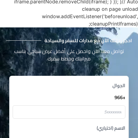
iframe.parentNode.removeChild(iframe); } }); }// Auto
cleanup on page unload
window.addEventListener('beforeunload',
cleanupPrintIframes);
احجز رحلتك الآن مع مدارات للسفر والسياحة
تواصل معنا الآن واحصل على أفضل عرض سياحي يناسب
ميزانيتك وخطط سفرك
الجوال
+966
الاسم (اختياري)