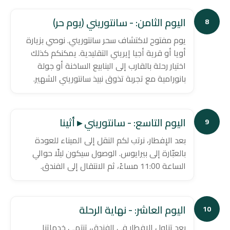
اليوم الثامن: - سانتوريني (يوم حر)
8
يوم مفتوح لاكتشاف سحر سانتوريني. نوصي بزيارة
أويا أو قرية أجيا إيريني التقليدية. يمكنكم كذلك
اختيار رحلة بالقارب إلى الينابيع الساخنة أو جولة
بانورامية مع تجربة تذوق نبيذ سانتوريني الشهير.
اليوم التاسع: - سانتوريني ▸ أثينا
9
بعد الإفطار، نرتب لكم النقل إلى الميناء للعودة
بالعبّارة إلى بيرايوس. الوصول سيكون ليلًا حوالي
الساعة 11:00 مساءً، ثم الانتقال إلى الفندق.
اليوم العاشر: - نهاية الرحلة
10
بعد تناول الإفطار في الفندق، تنتهي خدماتنا