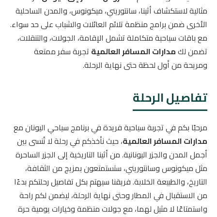
مثالية لاستكشاف أثينا، سانتوريني، ميكونوس، والمدن الساحلية
الأخرى ضمن برامج منظمة تلائم العائلات والشباب على حد سواء.
مع باقات سياحية متكاملة تشمل الإقامة، الجولات، والتنقلات،
تضمن لك
مدارات المسافر العالمية
تجربة سفر ممتعة
ومريحة من أول لحظة حتى نهاية الرحلة.
تفاصيل الرحلة
مرحبًا بكم في تجربة سياحية فريدة في برنامج سياحي اليونان مع
مدارات المسافر العالمية
، حيث نأخذكم في رحلة لا تُنسى بين
أجمل المدن والجزر اليونانية. من أثينا التاريخية إلى الجزر الساحرة
مثل ميكونوس وسانتوريني، ستستمتعون بمزيج من الثقافة،
التاريخ، والطبيعة الخلابة. فريقنا سيهتم بكل تفاصيل رحلتكم بدءًا
من الاستقبال في المطار وحتى نهاية الرحلة، ليضمن لكم راحة
واستمتاعًا لا مثيل لهما، مع جولات منظمة وخيارات يومية حرة