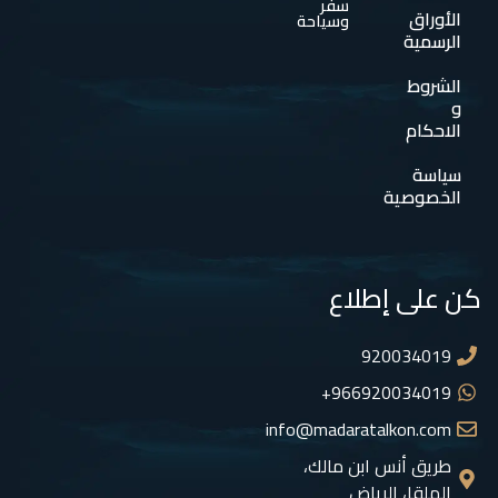
سفر
الأوراق
وسياحة
الرسمية
الشروط
و
الاحكام
سياسة
الخصوصية
كن على إطلاع
920034019
966920034019+
info@madaratalkon.com
طريق أنس ابن مالك،
الملقا، الرياض