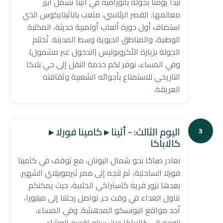
نبدأ يومنا بجولة بانورامية في أثينا تشمل أبرز
معالمها: القصر الرئاسي، ملعب باناثينايكوس الذي
استضاف أول دورة ألعاب أولمبية حديثة، المكتبة
الوطنية، والمناطق الحيوية وسط المدينة. تُختتم
الجولة بزيارة الأكروبوليس (الدخول غير مشمول).
وفي المساء، نوفر لكم خدمة النقل إلى حي بلاكا
التاريخي للاستمتاع بأجوائه الشعبية وثقافته
العريقة.
اليوم الثالث: - أثينا ▸ كامينا فورلا ▸
3
كالاباكا
نغادر صباحًا نحو شمال اليونان، مع توقف في كامينا
فورلا الساحلية، ثم نتجه إلى ممر ثيرموبيلاي الشهير.
بعدها نزور قرية كاستراكي الخلابة، حيث يمكنكم
تناول الغداء في وقت حر. نواصل رحلتنا إلى ميتيورا،
أحد مواقع اليونسكو المدهشة. وفي المساء،
نتوجه إلى كالاباكا حيث سيتم تقديم العشاء.