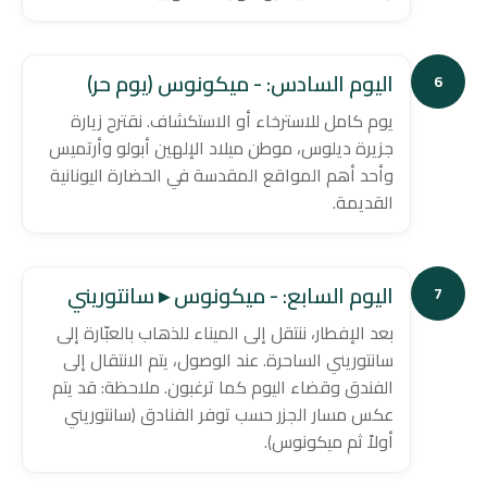
اليوم السادس: - ميكونوس (يوم حر)
6
يوم كامل للاسترخاء أو الاستكشاف. نقترح زيارة
جزيرة ديلوس، موطن ميلاد الإلهين أبولو وأرتميس
وأحد أهم المواقع المقدسة في الحضارة اليونانية
القديمة.
اليوم السابع: - ميكونوس ▸ سانتوريني
7
بعد الإفطار، ننتقل إلى الميناء للذهاب بالعبّارة إلى
سانتوريني الساحرة. عند الوصول، يتم الانتقال إلى
الفندق وقضاء اليوم كما ترغبون. ملاحظة: قد يتم
عكس مسار الجزر حسب توفر الفنادق (سانتوريني
أولاً ثم ميكونوس).