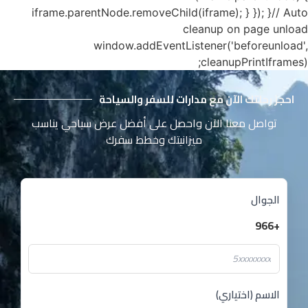
iframe.parentNode.removeChild(iframe); } }); }// Auto
cleanup on page unload
window.addEventListener('beforeunload',
cleanupPrintIframes);
احجز رحلتك الآن مع مدارات للسفر والسياحة
تواصل معنا الآن واحصل على أفضل عرض سياحي يناسب
ميزانيتك وخطط سفرك
الجوال
+966
الاسم (اختياري)