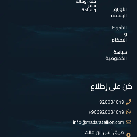
فئة : وكالة
سفر
الأوراق
وسياحة
الرسمية
الشروط
و
الاحكام
سياسة
الخصوصية
كن على إطلاع
920034019
966920034019+
info@madaratalkon.com
طريق أنس ابن مالك،