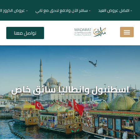
- افضل عروض العيد - سافر الآن وادفع لاحق مع تابي - عروض الكروز ال
تواصل معنا
اسئلة شائعة
دليل الفنادق
نصائح للمسافر
برنامجك السياحي
دليلك السياحي
المقالات و المجلة السياحية
اسطنبول وانطاليا سائق خاص