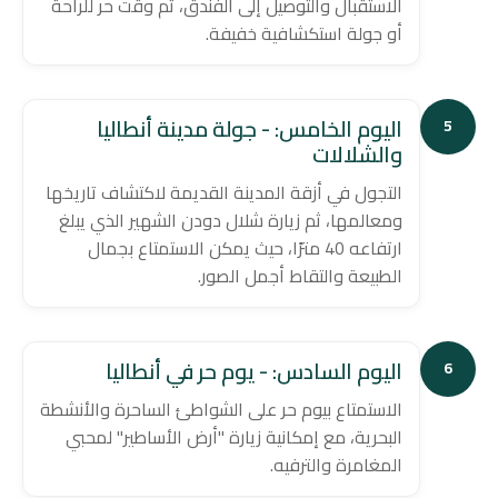
الاستقبال والتوصيل إلى الفندق، ثم وقت حر للراحة
أو جولة استكشافية خفيفة.
اليوم الخامس: - جولة مدينة أنطاليا
5
والشلالات
التجول في أزقة المدينة القديمة لاكتشاف تاريخها
ومعالمها، ثم زيارة شلال دودن الشهير الذي يبلغ
ارتفاعه 40 مترًا، حيث يمكن الاستمتاع بجمال
الطبيعة والتقاط أجمل الصور.
اليوم السادس: - يوم حر في أنطاليا
6
الاستمتاع بيوم حر على الشواطئ الساحرة والأنشطة
البحرية، مع إمكانية زيارة "أرض الأساطير" لمحبي
المغامرة والترفيه.