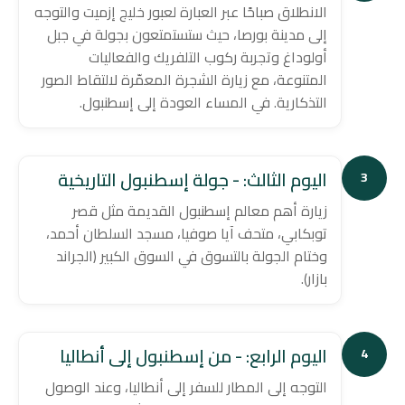
الانطلاق صباحًا عبر العبارة لعبور خليج إزميت والتوجه
إلى مدينة بورصا، حيث ستستمتعون بجولة في جبل
أولوداغ وتجربة ركوب التلفريك والفعاليات
المتنوعة، مع زيارة الشجرة المعمّرة لالتقاط الصور
التذكارية. في المساء العودة إلى إسطنبول.
اليوم الثالث: - جولة إسطنبول التاريخية
3
زيارة أهم معالم إسطنبول القديمة مثل قصر
توبكابي، متحف آيا صوفيا، مسجد السلطان أحمد،
وختام الجولة بالتسوق في السوق الكبير (الجراند
بازار).
اليوم الرابع: - من إسطنبول إلى أنطاليا
4
التوجه إلى المطار للسفر إلى أنطاليا، وعند الوصول