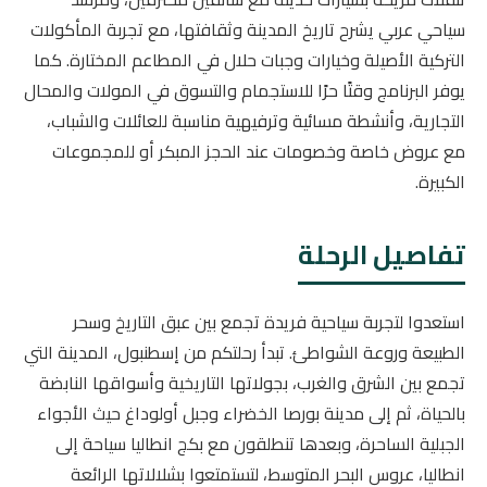
سياحي عربي يشرح تاريخ المدينة وثقافتها، مع تجربة المأكولات
التركية الأصيلة وخيارات وجبات حلال في المطاعم المختارة. كما
يوفر البرنامج وقتًا حرًا للاستجمام والتسوق في المولات والمحال
التجارية، وأنشطة مسائية وترفيهية مناسبة للعائلات والشباب،
مع عروض خاصة وخصومات عند الحجز المبكر أو للمجموعات
الكبيرة.
تفاصيل الرحلة
استعدوا لتجربة سياحية فريدة تجمع بين عبق التاريخ وسحر
الطبيعة وروعة الشواطئ. تبدأ رحلتكم من إسطنبول، المدينة التي
تجمع بين الشرق والغرب، بجولاتها التاريخية وأسواقها النابضة
بالحياة، ثم إلى مدينة بورصا الخضراء وجبل أولوداغ حيث الأجواء
الجبلية الساحرة، وبعدها تنطلقون مع بكج انطاليا سياحة إلى
انطاليا، عروس البحر المتوسط، لتستمتعوا بشلالاتها الرائعة