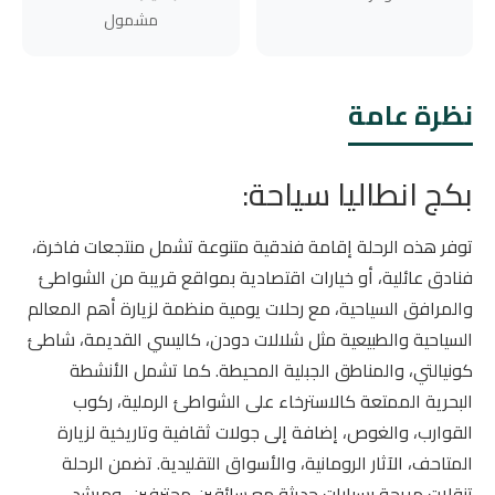
مشمول
نظرة عامة
بكج انطاليا سياحة:
توفر هذه الرحلة إقامة فندقية متنوعة تشمل منتجعات فاخرة،
فنادق عائلية، أو خيارات اقتصادية بمواقع قريبة من الشواطئ
والمرافق السياحية، مع رحلات يومية منظمة لزيارة أهم المعالم
السياحية والطبيعية مثل شلالات دودن، كاليسي القديمة، شاطئ
كونيالتي، والمناطق الجبلية المحيطة. كما تشمل الأنشطة
البحرية الممتعة كالاسترخاء على الشواطئ الرملية، ركوب
القوارب، والغوص، إضافة إلى جولات ثقافية وتاريخية لزيارة
المتاحف، الآثار الرومانية، والأسواق التقليدية. تضمن الرحلة
تنقلات مريحة بسيارات حديثة مع سائقين محترفين، ومرشد