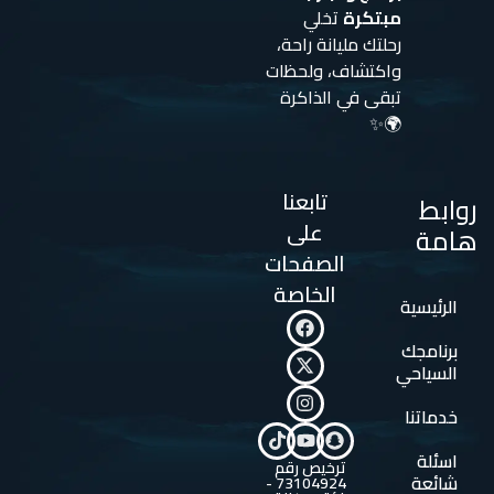
مبتكرة
تخلي
رحلتك مليانة راحة،
واكتشاف، ولحظات
تبقى في الذاكرة
🌍✨
تابعنا
روابط
على
هامة
الصفحات
الخاصة
الرئيسية
برنامجك
السياحي
خدماتنا
اسئلة
ترخيص رقم
شائعة
73104924 -