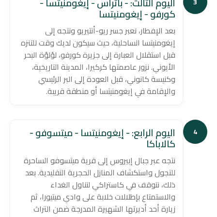
اليوم الثالث: - باتراس - إيغومنيتسا -
3
كورفو - إيغومنيتسا
بعد الإفطار، نعبر جسر ريو-أنتيريو ونتجه إلى
إيغومنيتسا الساحلية، حيث سيكون لديك وقت للتنزه
قبل استقلال العبارة إلى جزيرة كورفو، لؤلؤة البحر
الأيوني. نزور عاصمتها كركيرا، المدينة التاريخية،
وكنيسة كانوني، قبل العودة إلى البر الرئيسي
والإقامة في إيغومنيتسا أو منطقة قريبة.
اليوم الرابع: - إيغومنيتسا - ميتسوفو -
4
كالاباكا
نتجه عبر جبال إبيروس إلى قرية ميتسوفو الساحرة
للتجول واستكشاف المنازل الحجرية التقليدية. بعد
ذلك، نتوقف في كاستراكي لتناول الغداء
والاستمتاع بإطلالات خلابة على وادي ميتيورا، ثم
زيارة أحد أديرتها الشهيرة المدرجة ضمن التراث