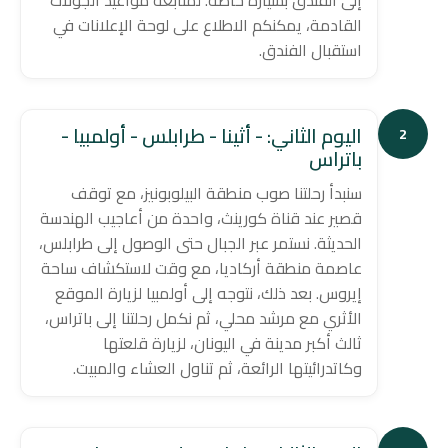
إلى الفندق بسيارة خاصة. لمتابعة مواعيد الجولات
القادمة، يمكنكم الاطلاع على لوحة الإعلانات في
استقبال الفندق.
اليوم الثاني: - أثينا - طرابلس - أولمبيا -
2
باتراس
سنبدأ رحلتنا صوب منطقة البيلوبونيز، مع توقف
قصير عند قناة كورينث، واحدة من أعاجيب الهندسة
الحديثة. نستمر عبر الجبال حتى الوصول إلى طرابلس،
عاصمة منطقة أركاديا، مع وقت لاستكشاف ساحة
إيروس. بعد ذلك، نتوجه إلى أولمبيا لزيارة الموقع
الأثري مع مرشد محلي، ثم نكمل رحلتنا إلى باتراس،
ثالث أكبر مدينة في اليونان، لزيارة قلعتها
وكاتدرائيتها الرائعة، ثم تناول العشاء والمبيت.