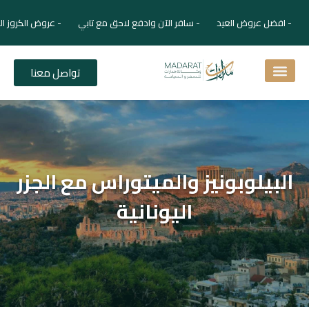
- افضل عروض العيد - سافر الآن وادفع لاحق مع تابي - عروض الكروز ال
تواصل معنا
اسئلة شائعة
دليل الفنادق
نصائح للمسافر
برنامجك السياحي
دليلك السياحي
المقالات و المجلة السياحية
البيلوبونيز والميتوراس مع الجزر
اليونانية