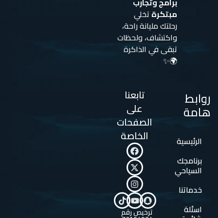
برامج وتجارب
مبتكرة
تخلي
رحلتك مليانة راحة،
واكتشاف، ولحظات
تبقى في الذاكرة
🌍✨
تابعنا
روابط
على
هامة
الصفحات
الخاصة
الرئيسية
برنامجك
السياحي
خدماتنا
اسئلة
ترخيص رقم