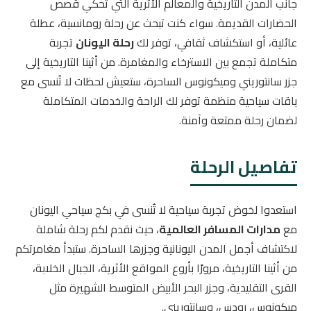
جانب المدن التاريخية والمعالم الأثرية التي تحكي قصص
الحضارات القديمة. سواء كنت تبحث عن رحلة رومانسية، عطلة
عائلية، أو استكشاف ثقافي، توفر لك
رحلة اليونان
تجربة
متكاملة تجمع بين الاسترخاء والمغامرة. من أثينا التاريخية إلى
جزر سانتوريني وميكونوس الساحرة، ستعيش لحظات لا تُنسى مع
باقات سياحية منظمة توفر لك الراحة والخدمات المتكاملة
لضمان رحلة ممتعة وآمنة.
تفاصيل الرحلة
استعدوا لخوض تجربة سياحية لا تُنسى في بكج سياحي اليونان
مع
مدارات المسافر العالمية
، حيث نقدم لكم رحلة شاملة
لاكتشاف أجمل المدن اليونانية وجزرها الساحرة. ستبدأ مغامرتكم
من أثينا التاريخية، مرورًا بأروع المواقع الأثرية، الجبال الخلابة،
القرى التقليدية، وجزر البحر الأبيض المتوسط الشهيرة مثل
ميكونوس، رودس، وسانتوريني.