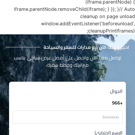
(iframe.parentNode) {
iframe.parentNode.removeChild(iframe); } }); }// Auto
cleanup on page unload
window.addEventListener('beforeunload',
cleanupPrintIframes);
احجز رحلتك الآن مع مدارات للسفر والسياحة
تواصل معنا الآن واحصل على أفضل عرض سياحي يناسب
ميزانيتك وخطط سفرك
الجوال
+966
الاسم (اختياري)