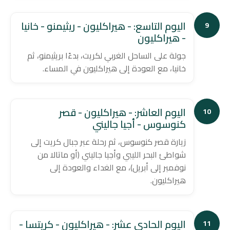
اليوم التاسع: - هيراكليون - ريثيمنو - خانيا
9
- هيراكليون
جولة على الساحل الغربي لكريت، بدءًا بريثيمنو، ثم
خانيا، مع العودة إلى هيراكليون في المساء.
اليوم العاشر: - هيراكليون - قصر
10
كنوسوس - أجيا جاليني
زيارة قصر كنوسوس، ثم رحلة عبر جبال كريت إلى
شواطئ البحر الليبي وأجيا جاليني (أو ماتالا من
نوفمبر إلى أبريل)، مع الغداء والعودة إلى
هيراكليون.
اليوم الحادي عشر: - هيراكليون - كريتسا -
11