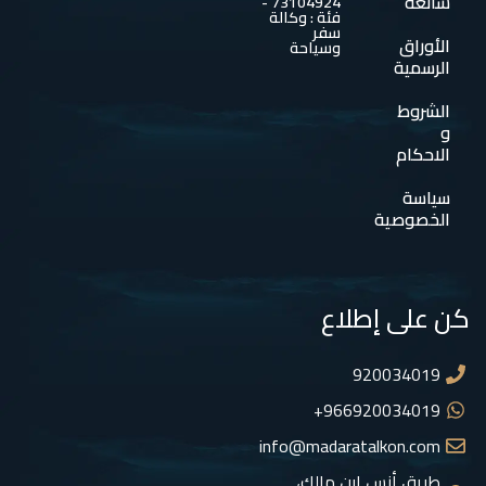
شائعة
73104924 -
فئة : وكالة
سفر
الأوراق
وسياحة
الرسمية
الشروط
و
الاحكام
سياسة
الخصوصية
كن على إطلاع
920034019
966920034019+
info@madaratalkon.com
طريق أنس ابن مالك،