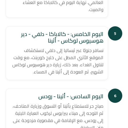
العالمي. نهاية اليوم في كالاباكا مع العشاء
والمبيت.
اليوم الخامس: - كالاباكا - دلفي - دير
5
هوسيوس لوكاس - أثينا
نسافر جنوبًا عبر ثيساليا إلى دلفي لاستكشاف
الموقع الأثري المطل على خليج كورينث، مع وقت
لتناول الغداء. بعد ذلك، زيارة دير هوسيوس لوكاس
الشهير، ثم العودة إلى أثينا في المساء.
اليوم السادس: - أثينا - رودس
6
صباح حر للاستمتاع بأثينا أو التسوق وزيارة المتاحف،
ثم التوجه إلى ميناء بيرايوس لركوب العبارة الليلية
إلى رودس، مع الإقامة في مقصورة مزدوجة على
متن السفينة.