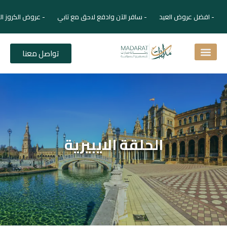
- افضل عروض العيد - سافر الآن وادفع لاحق مع تابي - عروض الكروز ال
تواصل معنا
اسئلة شائعة
دليل الفنادق
نصائح للمسافر
برنامجك السياحي
دليلك السياحي
المقالات و المجلة السياحية
الحلقة الايبيرية