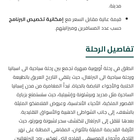
مدينة.
قيمة عالية مقابل السعر مع
إمكانية تخصيص البرنامج
حسب عدد المسافرين وميزانيتهم.
تفاصيل الرحلة
انطلق في رحلة أوروبية مبهرة تجمع بين رحلة سياحية الى اسبانيا
ورحلة سياحية الى البرتغال، حيث يلتقي التاريخ العريق بالطبيعة
الخلابة والأجواء النابضة بالحياة. تبدأ المغامرة من مدن إسبانيا
الساحرة مثل مدريد وبرشلونة وإشبيلية، حيث ستستمتع بزيارة
القصور الملكية، الأحياء الأندلسية، وعروض الفلامنكو المليئة
بالشغف، إلى جانب الشواطئ الذهبية والأسواق التقليدية.
بعدها تنتقل إلى البرتغال لتكتشف سحر لشبونة وبورتو، حيث
الأزقة القديمة المليئة بالألوان، المقاهي المطلة على نهر
التاجة، وأجواء الموسيقى الفادو التي تعكس روح البرتغاليين