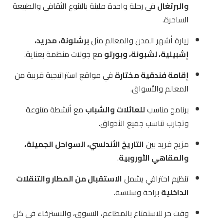
والبرتغال
في رحلة واحدة مليئة بالتنوع الثقافي والطبيعة
الساحرة.
زيارة أشهر المدن والمعالم مثل
برشلونة، مدريد،
إشبيلية، لشبونة، وبورتو
مع جولات منظمة بعناية.
إقامة فندقية مختارة
في مواقع استراتيجية قريبة من
المعالم والأسواق.
برنامج مناسب
للعائلات والشباب
مع أنشطة متنوعة
وتجارب تناسب جميع الأذواق.
مزيج فريد بين
التاريخ الأندلسي، السواحل الجميلة،
والمقاهي الأوروبية
.
تنظيم احترافي يشمل
الاستقبال من المطار والتنقلات
الداخلية
براحة وسلاسة.
وقت حر للاستمتاع بالمطاعم، التسوق، والاسترخاء في كل