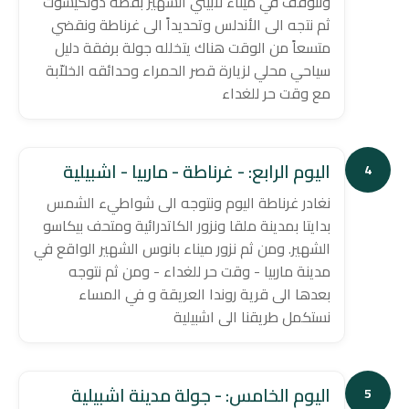
ونتوقف في ميناء لابيثي الشهير بقصة دونكيشوت
ثم نتجه الى الأندلس وتحديداً الى غرناطة ونقضي
متسعاً من الوقت هناك يتخلله جولة برفقة دليل
سياحي محلي لزيارة قصر الحمراء وحدائقه الخلاّبة
مع وقت حر للغداء
اليوم الرابع: - غرناطة - ماربيا - اشبيلية
4
نغادر غرناطة اليوم ونتوجه الى شواطيء الشمس
بدايتا بمدينة ملقا ونزور الكاتدرائية ومتحف بيكاسو
الشهير. ومن ثم نزور ميناء بانوس الشهير الواقع في
مدينة ماربيا - وقت حر للغداء - ومن ثم نتوجه
بعدها الى قرية روندا العريقة و في المساء
نستكمل طريقنا الى اشبيلية
اليوم الخامس: - جولة مدينة اشبيلية
5