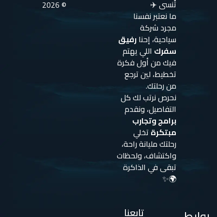
تُنسى ✈️
© 2026
ما نعتبر نفسنا
مجرد شركة
سياحية، إحنا
رفيق
سفرك
اللي يهتم
فيك من أول فكرة
تخطيط، لين ترجع
من رحلتك.
نحرص نرتب لك كل
التفاصيل، ونقدم
برامج وتجارب
مبتكرة
تخلي
رحلتك مليانة راحة،
واكتشاف، ولحظات
تبقى في الذاكرة
🌍✨
تابعنا
روابط