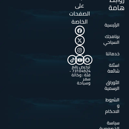
على
هامة
الصفحات
الخاصة
الرئيسية
برنامجك
السياحي
خدماتنا
اسئلة
ترخيص رقم
شائعة
73104924 -
فئة : وكالة
سفر
الأوراق
وسياحة
الرسمية
الشروط
و
الاحكام
سياسة
الخصوصية