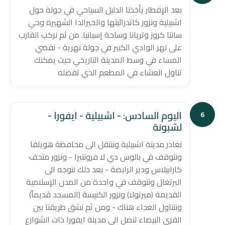
بعد الإفطار يأخذنا الدليل السياحي في جولة حول
اشبيلية ونزور كاتدرائيتها والخيرالدا الشهيرة وحي
سانتا كروز وتريانا وساحة إسبانيا. من ثم نركب القارب
على نهر الوادي الكبير في جولة نهرية - نقضي
المساء في وسط المدينة التاريخي حيث يمكنك
تناول العشاء في المطعم الذي تفضله
اليوم السادس: - اشبيلية - ايفورا -
6
لشبونة
نغادر مدينة اشبيلية وننتقل الى محافظة هويلفا
ونتوقف في بالوس دي لا فرونتيرا - ونزور متحف
كارابيلاس ودير الرابضة - بعد ذلك نتوجه الى
البرتغال ونتوقف في واحدة من المدن الإسلامية
القديمة (ميرتولا) ونزور الكنيسة (المسجد قديماً)
ونتناول الغداء هناك - ومن ثم نشق طريقنا بين
القرى البيضاء لنصل الى مدينة ايفورا ذات الشوارع