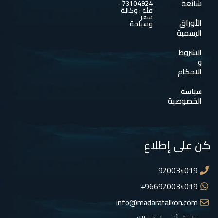
شائعة
73104924 -
فئة : وكالة
سفر
الأوراق
وسياحة
الرسمية
الشروط
و
الاحكام
سياسة
الخصوصية
كن على إطلاع
920034019
966920034019+
info@madaratalkon.com