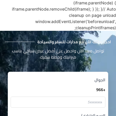
(iframe.parentNode) {
iframe.parentNode.removeChild(iframe); } }); }// Auto
cleanup on page unload
window.addEventListener('beforeunload',
cleanupPrintIframes);
احجز رحلتك الآن مع مدارات للسفر والسياحة
تواصل معنا الآن واحصل على أفضل عرض سياحي يناسب
ميزانيتك وخطط سفرك
الجوال
+966
الاسم (اختياري)