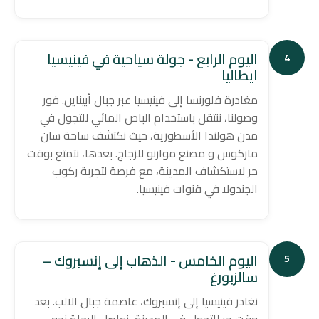
اليوم الرابع - جولة سياحية في فينيسيا
4
ايطاليا
مغادرة فلورنسا إلى فينيسيا عبر جبال أبيناين. فور
وصولنا، ننتقل باستخدام الباص المائي للتجول في
مدن هولندا الأسطورية، حيث نكتشف ساحة سان
ماركوس و مصنع موارنو للزجاج. بعدها، نتمتع بوقت
حر لاستكشاف المدينة، مع فرصة لتجربة ركوب
الجندولا في قنوات فينيسيا.
اليوم الخامس - الذهاب إلى إنسبروك –
5
سالزبورغ
نغادر فينيسيا إلى إنسبروك، عاصمة جبال الآلب. بعد
وقت حر للتجول في المدينة، نواصل الرحلة نحو