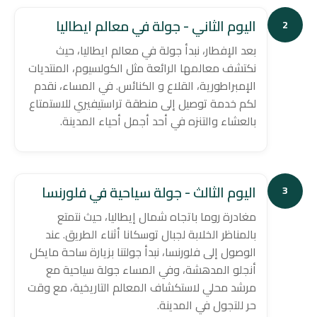
اليوم الثاني - جولة في معالم ايطاليا
2
بعد الإفطار، نبدأ جولة في معالم ايطاليا، حيث
نكتشف معالمها الرائعة مثل الكولسيوم، المنتديات
الإمبراطورية، القلاع و الكنائس. في المساء، نقدم
لكم خدمة توصيل إلى منطقة تراستيفيري للاستمتاع
بالعشاء والتنزه في أحد أجمل أحياء المدينة.
اليوم الثالث - جولة سياحية في فلورنسا
3
مغادرة روما باتجاه شمال إيطاليا، حيث نتمتع
بالمناظر الخلابة لجبال توسكانا أثناء الطريق. عند
الوصول إلى فلورنسا، نبدأ جولتنا بزيارة ساحة مايكل
أنجلو المدهشة، وفي المساء جولة سياحية مع
مرشد محلي لاستكشاف المعالم التاريخية، مع وقت
حر للتجول في المدينة.