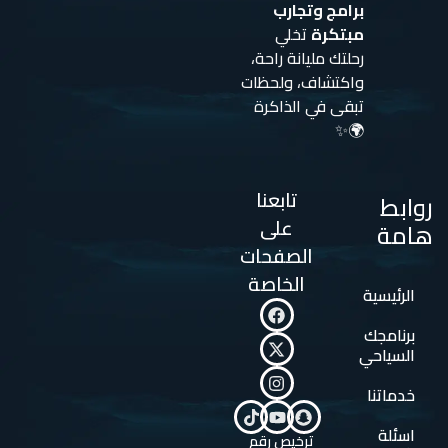
برامج وتجارب
مبتكرة
تخلي
رحلتك مليانة راحة،
واكتشاف، ولحظات
تبقى في الذاكرة
🌍✨
تابعنا
روابط
على
هامة
الصفحات
الخاصة
الرئيسية
برنامجك
السياحي
خدماتنا
اسئلة
ترخيص رقم