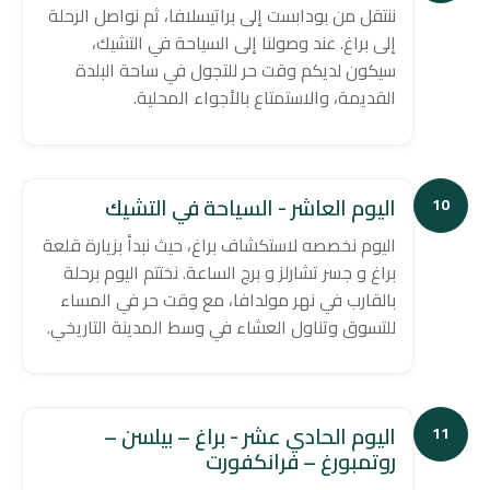
ننتقل من بودابست إلى براتيسلافا، ثم نواصل الرحلة
إلى براغ. عند وصولنا إلى السياحة في التشيك،
سيكون لديكم وقت حر للتجول في ساحة البلدة
القديمة، والاستمتاع بالأجواء المحلية.
اليوم العاشر - السياحة في التشيك
10
اليوم نخصصه لاستكشاف براغ، حيث نبدأ بزيارة قلعة
براغ و جسر تشارلز و برج الساعة. نختتم اليوم برحلة
بالقارب في نهر مولدافا، مع وقت حر في المساء
للتسوق وتناول العشاء في وسط المدينة التاريخي.
اليوم الحادي عشر - براغ – بيلسن –
11
روتمبورغ – فرانكفورت