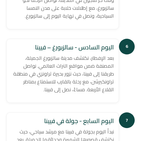
سالزبورغ، مع إطلالات خلابة على مدن النمسا
السياحية، ونصل في نهاية اليوم إلى سالزبورغ.
اليوم السادس - سالزبورغ – فيينا
6
بعد الإفطار، نكتشف مدينة سالزبورغ الجميلة،
المصنفة ضمن مواقع التراث العالمي. نواصل
طريقنا إلى فيينا، حيث نزور بحيرة تراونزي في منطقة
تراونكيرشن، مع رحلة بالقارب للاستمتاع بمناظر
القلاع الأربعة. مساءً، نصل إلى فيينا.
اليوم السابع - جولة في فيينا
7
نبدأ اليوم بجولة في فيينا مع مرشد سياحي، حيث
نكتشف قصورها الشهيرة وحدائقها الجميلة. بعد