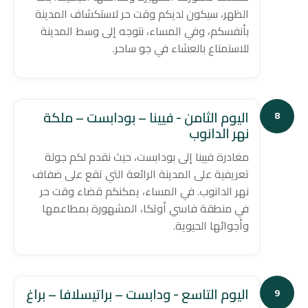
الظهر، سيكون لديكم وقت حر لاستكشاف المدينة
بأنفسكم، وفي المساء، نتوجه إلى وسط المدينة
للاستمتاع بالعشاء في جو ساحر.
اليوم الثامن - فيينا – بودابست – ملكة
8
نهر الدانوب
مغادرة فيينا إلى بودابست، حيث نقدم لكم جولة
تعريفية على المدينة الرائعة التي تقع على ضفاف
نهر الدانوب. في المساء، يمكنكم قضاء وقت حر
في منطقة فاسي أوتكا، المشهورة بمطاعمها
وأجوائها الحيوية.
اليوم التاسع - ودابست – براتيسلافا – براغ
9