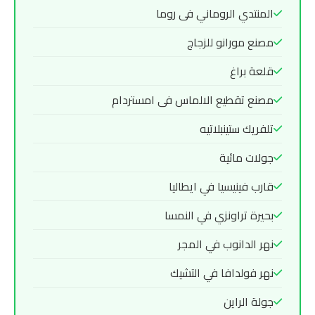
المنتدي الروماني فى روما
مصنع مورانو للزجاج
قلعة براغ
مصنع تقطيع الالماس فى امستردام
تلفريك ستينبلاتيه
جولات مائية
قارب فينيسيا في ايطاليا
بحيرة تراونزي في النمسا
نهر الدانوب في المجر
نهر فولدافا في التشيك
جولة الراين