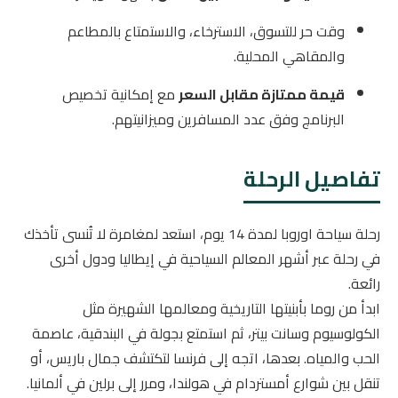
وقت حر للتسوق، الاسترخاء، والاستمتاع بالمطاعم
والمقاهي المحلية.
قيمة ممتازة مقابل السعر
مع إمكانية تخصيص
البرنامج وفق عدد المسافرين وميزانيتهم.
تفاصيل الرحلة
رحلة سياحة اوروبا لمدة 14 يوم، استعد لمغامرة لا تُنسى تأخذك
في رحلة عبر أشهر المعالم السياحية في إيطاليا ودول أخرى
رائعة.
ابدأ من روما بأبنيتها التاريخية ومعالمها الشهيرة مثل
الكولوسيوم وسانت بيتر، ثم استمتع بجولة في البندقية، عاصمة
الحب والمياه. بعدها، اتجه إلى فرنسا لتكتشف جمال باريس، أو
تنقل بين شوارع أمستردام في هولندا، ومرر إلى برلين في ألمانيا.