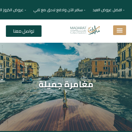
- افضل عروض العيد - سافر الآن وادفع لاحق مع تابي - عروض الكروز ال
تواصل معنا
اسئلة شائعة
دليل الفنادق
نصائح للمسافر
برنامجك السياحي
دليلك السياحي
المقالات و المجلة السياحية
مغامرة جميلة