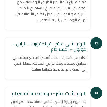
مغادرة براغ شمالًا عبر الطريق الرومانسي، مع
توقف في بيلسن و روتمبرغ للاستمتاع بالمناظر
التاريخية والتجول في أجمل القرى الألمانية. في
نهاية اليوم، نصل إلى فرانكفورت.
اليوم الثاني عشر - فرانكفورت – الراين –
12
كولون – أمستردام
نغادر فرانكفورت باتجاه أمستردام، مع توقف في
كولون وقضاء وقت حر في المدينة. مساءً، نصل
إلى أمستردام، عاصمة هولندا سياحة.
اليوم الثالث عشر - جولة مدينة أمستردام
13
نبدأ اليوم بزيارة زانسي شانس لمشاهدة الطواحين