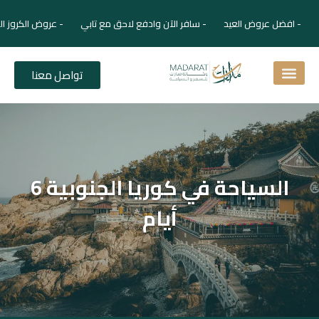
- افضل عروض العيد - سافر الآن وادفع لاحق مع تابي - عروض الكروز ال
تواصل معنا
اسئلة شائعة
دليل الفنادق
نصائح للمسافر
برنامجك السياحي
دليلك السياحي
المقالات و المجلة السياحية
السياحة في كوريا الجنوبية 6
أيام