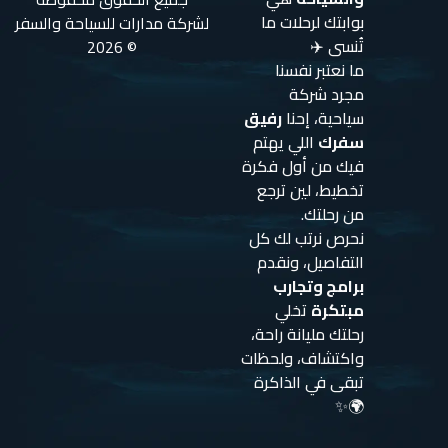
بوابتك لرحلات ما
لشركة مدارات للسياحة والسفر
تُنسى ✈️
© 2026
ما نعتبر نفسنا
مجرد شركة
سياحية، إحنا
رفيق
سفرك
اللي يهتم
فيك من أول فكرة
تخطيط، لين ترجع
من رحلتك.
نحرص نرتب لك كل
التفاصيل، ونقدم
برامج وتجارب
مبتكرة
تخلي
رحلتك مليانة راحة،
واكتشاف، ولحظات
تبقى في الذاكرة
🌍✨