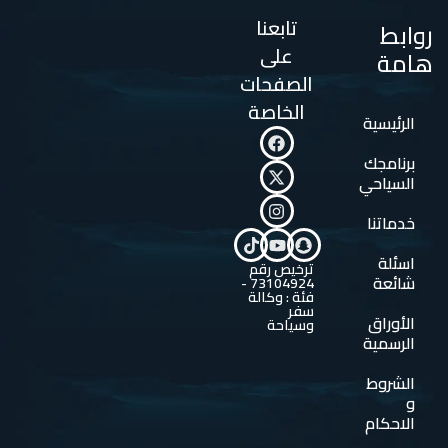
تابعنا
روابط
على
هامة
الصفحات
الخاصة
الرئيسية
برنامجك
السياحي
خدماتنا
اسئلة
ترخيص رقم
شائعة
73104924 -
فئة : وكالة
سفر
الأوراق
وسياحة
الرسمية
الشروط
و
الاحكام