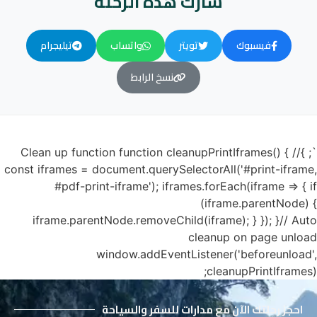
شارك هذه الرحلة
فيسبوك
تويتر
واتساب
تيليجرام
نسخ الرابط
`; }// Clean up function function cleanupPrintIframes() {
const iframes = document.querySelectorAll('#print-iframe,
#pdf-print-iframe'); iframes.forEach(iframe => { if
(iframe.parentNode) {
iframe.parentNode.removeChild(iframe); } }); }// Auto
cleanup on page unload
window.addEventListener('beforeunload',
cleanupPrintIframes);
احجز رحلتك الآن مع مدارات للسفر والسياحة