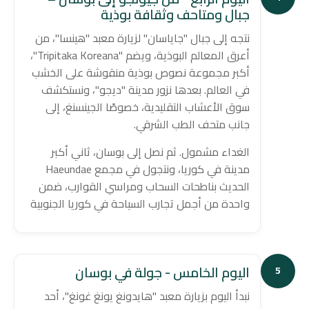
جبال ومتاحف وثقافة بوذية
نتجه إلى جبال "جاياسان" لزيارة معبد "هينسا"، من
أعرق المعالم البوذية، ويضم "Tripitaka Koreana"،
أكبر مجموعة نصوص بوذية منقوشة على الخشب
في العالم. بعدها نزور مدينة "ديجو"، ونستكشف
سوق الأعشاب التقليدية، خصوصًا الجينسنغ، إلى
جانب متحف الطب الشرقي.
الغداء مشمول. ثم نصل إلى بوسان، ثاني أكبر
مدينة في كوريا، ونتجول في مجمع Haeundae
الحديث بناطحات السحاب ومراسي القوارب، ضمن
واحدة من أجمل تجارب السياحة في كوريا الجنوبية
اليوم الخامس - جولة في بوسان
5
نبدأ اليوم بزيارة معبد "هايدونغ يونغ غونغ"، أحد