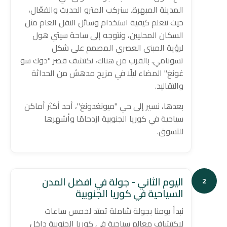
المدينة المبهرة. سنركب المترو الحديث والفعّال،
حيث نتعلم كيفية استخدام وسائل النقل العام مثل
السكان المحليين، ونتوجه إلى ساحة سيتي هول
لرؤية المبنى العصري المصمم على شكل
تسونامي. بالقرب من هناك، نكتشف قصر "دوك سو
غونغ" المضاء ليلًا في مزيج مدهش من الحداثة
والتقاليد.
بعدها، نسير إلى حي "ميونغدونغ"، أحد أكثر أماكن
سياحية في كوريا الجنوبية ازدحامًا وأشهرها
للتسوق.
اليوم الثاني - جولة في افضل المدن
2
السياحية في كوريا الجنوبية
نبدأ يومنا بجولة شاملة تمتد لخمس ساعات
لاكتشاف معالم سياحية في كوريا الجنوبية داخل