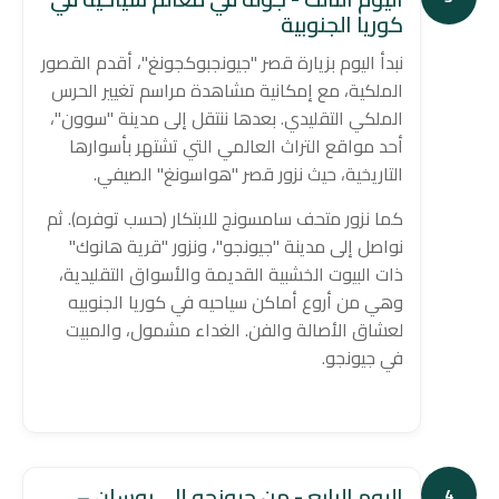
كوريا الجنوبية
نبدأ اليوم بزيارة قصر "جيونجبوكجونغ"، أقدم القصور
الملكية، مع إمكانية مشاهدة مراسم تغيير الحرس
الملكي التقليدي. بعدها ننتقل إلى مدينة "سوون"،
أحد مواقع التراث العالمي التي تشتهر بأسوارها
التاريخية، حيث نزور قصر "هواسونغ" الصيفي.
كما نزور متحف سامسونج للابتكار (حسب توفره). ثم
نواصل إلى مدينة "جيونجو"، ونزور "قرية هانوك"
ذات البيوت الخشبية القديمة والأسواق التقليدية،
وهي من أروع أماكن سياحيه في كوريا الجنوبيه
لعشاق الأصالة والفن. الغداء مشمول، والمبيت
في جيونجو.
اليوم الرابع - من جيونجو إلى بوسان –
4