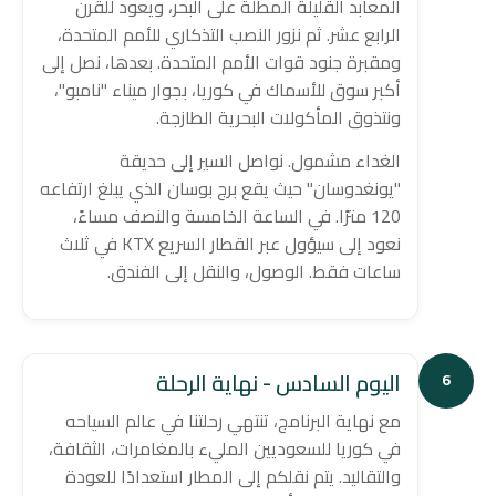
المعابد القليلة المطلة على البحر، ويعود للقرن
الرابع عشر. ثم نزور النصب التذكاري للأمم المتحدة،
ومقبرة جنود قوات الأمم المتحدة. بعدها، نصل إلى
أكبر سوق للأسماك في كوريا، بجوار ميناء "نامبو"،
ونتذوق المأكولات البحرية الطازجة.
الغداء مشمول. نواصل السير إلى حديقة
"يونغدوسان" حيث يقع برج بوسان الذي يبلغ ارتفاعه
120 مترًا. في الساعة الخامسة والنصف مساءً،
نعود إلى سيؤول عبر القطار السريع KTX في ثلاث
ساعات فقط. الوصول، والنقل إلى الفندق.
اليوم السادس - نهاية الرحلة
6
مع نهاية البرنامج، تنتهي رحلتنا في عالم السياحه
في كوريا للسعوديين المليء بالمغامرات، الثقافة،
والتقاليد. يتم نقلكم إلى المطار استعدادًا للعودة