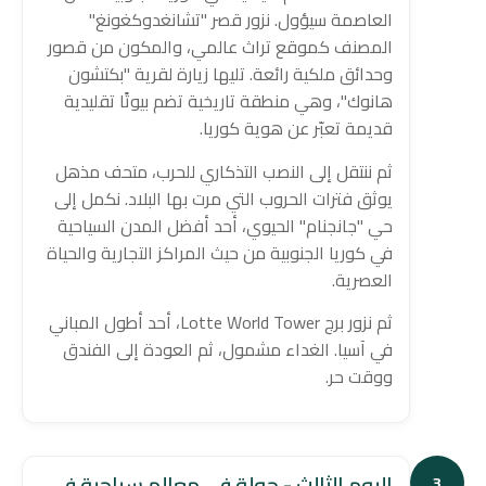
العاصمة سيؤول. نزور قصر "تشانغدوكغونغ"
المصنف كموقع تراث عالمي، والمكون من قصور
وحدائق ملكية رائعة. تليها زيارة لقرية "بكتشون
هانوك"، وهي منطقة تاريخية تضم بيوتًا تقليدية
قديمة تعبّر عن هوية كوريا.
ثم ننتقل إلى النصب التذكاري للحرب، متحف مذهل
يوثق فترات الحروب التي مرت بها البلاد. نكمل إلى
حي "جانجنام" الحيوي، أحد أفضل المدن السياحية
في كوريا الجنوبية من حيث المراكز التجارية والحياة
العصرية.
ثم نزور برج Lotte World Tower، أحد أطول المباني
في آسيا. الغداء مشمول، ثم العودة إلى الفندق
ووقت حر.
اليوم الثالث - جولة في معالم سياحية في
3