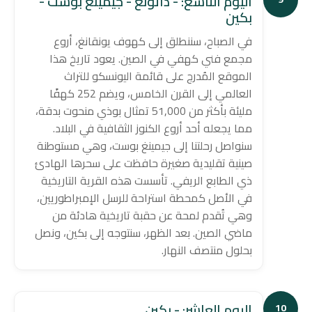
اليوم التاسع: - داتونغ - جيمينغ بوست -
بكين
في الصباح، سننطلق إلى كهوف يونقانغ، أروع
مجمع فني كهفي في الصين. يعود تاريخ هذا
الموقع المُدرج على قائمة اليونسكو للتراث
العالمي إلى القرن الخامس، ويضم 252 كهفًا
مليئة بأكثر من 51,000 تمثال بوذي منحوت بدقة،
مما يجعله أحد أروع الكنوز الثقافية في البلاد.
سنواصل رحلتنا إلى جيمينغ بوست، وهي مستوطنة
صينية تقليدية صغيرة حافظت على سحرها الهادئ
ذي الطابع الريفي. تأسست هذه القرية التاريخية
في الأصل كمحطة استراحة للرسل الإمبراطوريين،
وهي تُقدم لمحة عن حقبة تاريخية هادئة من
ماضي الصين. بعد الظهر، سنتوجه إلى بكين، ونصل
بحلول منتصف النهار.
اليوم العاشر: - بكين
10