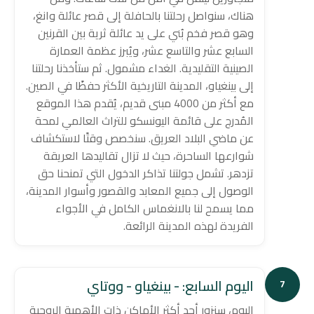
هناك، سنواصل رحلتنا بالحافلة إلى قصر عائلة وانغ،
وهو قصر فخم بُني على يد عائلة ثرية بين القرنين
السابع عشر والتاسع عشر، ويُبرز عظمة العمارة
الصينية التقليدية. الغداء مشمول. ثم ستأخذنا رحلتنا
إلى بينغياو، المدينة التاريخية الأكثر حفظًا في الصين.
مع أكثر من 4000 مبنى قديم، يُقدم هذا الموقع
المُدرج على قائمة اليونسكو للتراث العالمي لمحة
عن ماضي البلاد العريق. سنخصص وقتًا لاستكشاف
شوارعها الساحرة، حيث لا تزال تقاليدها العريقة
تزدهر. تشمل جولتنا تذاكر الدخول التي تمنحنا حق
الوصول إلى جميع المعابد والقصور وأسوار المدينة،
مما يسمح لنا بالانغماس الكامل في الأجواء
الفريدة لهذه المدينة الرائعة.
اليوم السابع: - بينغياو - ووتاي
7
اليوم، سنزور أحد أكثر الأماكن ذات الأهمية الروحية