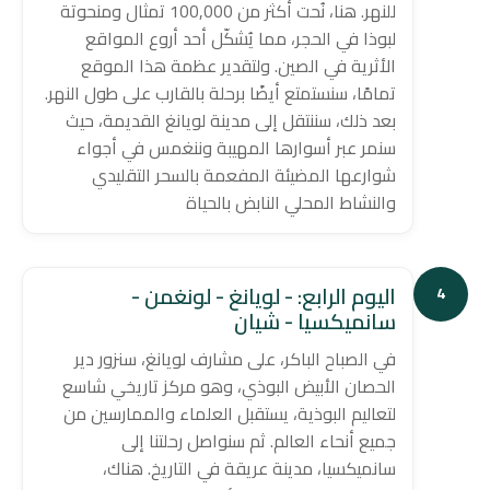
للنهر. هنا، نُحت أكثر من 100,000 تمثال ومنحوتة
لبوذا في الحجر، مما يُشكّل أحد أروع المواقع
الأثرية في الصين. ولتقدير عظمة هذا الموقع
تمامًا، سنستمتع أيضًا برحلة بالقارب على طول النهر.
بعد ذلك، سننتقل إلى مدينة لويانغ القديمة، حيث
سنمر عبر أسوارها المهيبة وننغمس في أجواء
شوارعها المضيئة المفعمة بالسحر التقليدي
والنشاط المحلي النابض بالحياة
اليوم الرابع: - لويانغ - لونغمن -
4
سانميكسيا - شيان
في الصباح الباكر، على مشارف لويانغ، سنزور دير
الحصان الأبيض البوذي، وهو مركز تاريخي شاسع
لتعاليم البوذية، يستقبل العلماء والممارسين من
جميع أنحاء العالم. ثم سنواصل رحلتنا إلى
سانميكسيا، مدينة عريقة في التاريخ. هناك،