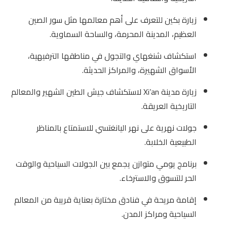
زيارة بكين للتعرف على أهم معالمها مثل سور الصين
العظيم، المدينة المحرمة، والساحة السماوية.
استكشاف شنغهاي والتجول في مناطقها الترفيهية،
الأسواق الشهيرة، والمراكز الحديثة.
زيارة مدينة Xi’an لاستكشاف جيش الطين الشهير والمعالم
التاريخية العريقة.
جولات نهرية على نهر اليانغتسي للاستمتاع بالمناظر
الطبيعية الخلابة.
برنامج يومي متوازن يجمع بين الجولات السياحية والوقت
الحر للتسوق والاسترخاء.
إقامة مريحة في فنادق مختارة بعناية قريبة من المعالم
السياحية ومراكز المدن.