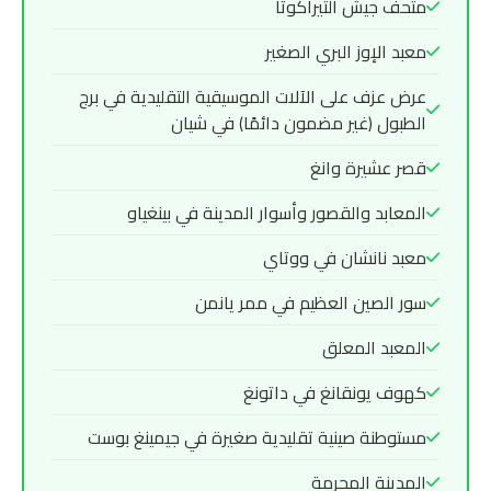
متحف جيش التيراكوتا
معبد الإوز البري الصغير
عرض عزف على الآلات الموسيقية التقليدية في برج
الطبول (غير مضمون دائمًا) في شيان
قصر عشيرة وانغ
المعابد والقصور وأسوار المدينة في بينغياو
معبد نانشان في ووتاي
سور الصين العظيم في ممر يانمن
المعبد المعلق
كهوف يونقانغ في داتونغ
مستوطنة صينية تقليدية صغيرة في جيمينغ بوست
المدينة المحرمة