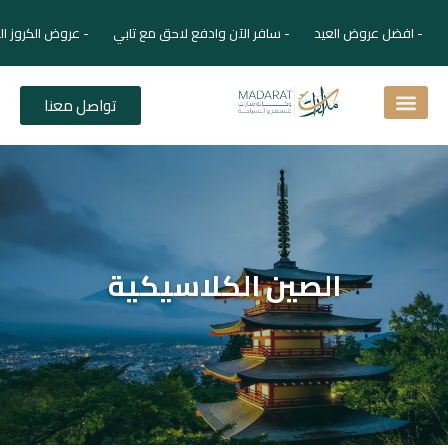
- افضل عروض العيد - سافر الآن وادفع لاحق مع تابي - عروض الكروز ال
تواصل معنا
اسئلة شائعة
دليل الفنادق
نصائح للمسافر
برنامجك السياحي
دليلك السياحي
المقالات و المجلة السياحية
الصين الكلاسيكية