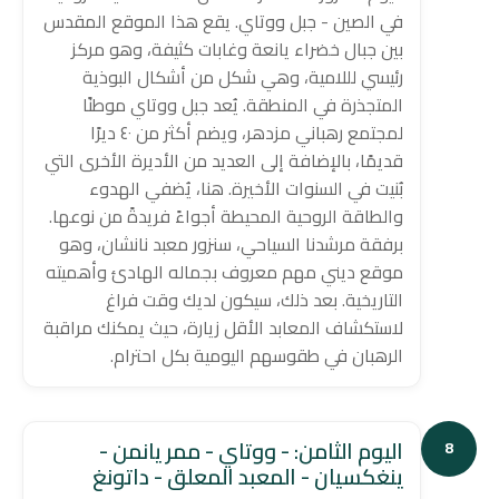
في الصين - جبل ووتاي. يقع هذا الموقع المقدس
بين جبال خضراء يانعة وغابات كثيفة، وهو مركز
رئيسي لللامية، وهي شكل من أشكال البوذية
المتجذرة في المنطقة. يُعد جبل ووتاي موطنًا
لمجتمع رهباني مزدهر، ويضم أكثر من ٤٠ ديرًا
قديمًا، بالإضافة إلى العديد من الأديرة الأخرى التي
بُنيت في السنوات الأخيرة. هنا، يُضفي الهدوء
والطاقة الروحية المحيطة أجواءً فريدةً من نوعها.
برفقة مرشدنا السياحي، سنزور معبد نانشان، وهو
موقع ديني مهم معروف بجماله الهادئ وأهميته
التاريخية. بعد ذلك، سيكون لديك وقت فراغ
لاستكشاف المعابد الأقل زيارة، حيث يمكنك مراقبة
الرهبان في طقوسهم اليومية بكل احترام.
اليوم الثامن: - ووتاي - ممر يانمن -
8
ينغكسيان - المعبد المعلق - داتونغ