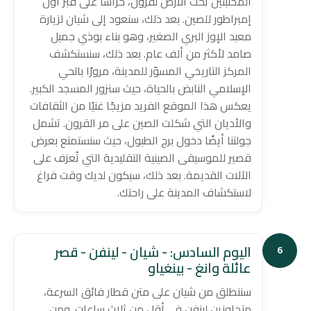
المختبئين تحت الأرض لقرون، حراسًا على قبر أول
إمبراطور للصين. بعد ذلك، سنعود إلى شيان لزيارة
معبد الإوز البري الصغير، وهو بناء بوذي جميل
صامد لأكثر من ألف عام. بعد ذلك، سنستكشف
المركز التاريخي المسوّر للمدينة، مرورًا بالحي
الإسلامي النابض بالحياة، حيث سنزور المسجد الكبير.
يعكس هذا الموقع الفريد مزيجًا غنيًا من الثقافات
والأديان التي شكلت الصين على مر القرون. تشمل
جولتنا أيضًا دخول برج الطبول، حيث سنستمتع بعرض
قصير للموسيقى الصينية التقليدية التي تُعزف على
الآلات القديمة. بعد ذلك، سيكون لديك وقت فراغ
لاستكشاف المدينة على راحتك.
اليوم السادس: - شيان - لينفن - قصر
6
عائلة وانغ - بينغياو
سننطلق من شيان على متن قطار فائق السرعة،
متجاوزين لينفن في أقل من ثلاث ساعات. ومن