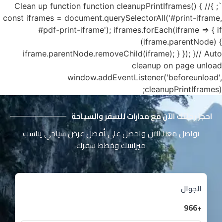
`; }// Clean up function function cleanupPrintIframes() {
const iframes = document.querySelectorAll('#print-iframe,
#pdf-print-iframe'); iframes.forEach(iframe => { if
(iframe.parentNode) {
iframe.parentNode.removeChild(iframe); } }); }// Auto
cleanup on page unload
window.addEventListener('beforeunload',
cleanupPrintIframes);
احجز رحلتك الآن مع مدارات للسفر والسياحة
تواصل معنا الآن واحصل على أفضل عرض سياحي يناسب
ميزانيتك وخطط سفرك
الجوال
+966