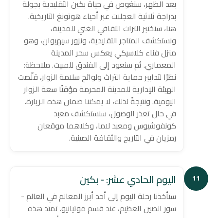
بعد الظهر، سنغوص في حياة بكين التقليدية بجولة
بدراجة ثلاثية العجلات عبر أحياء هوتونغ التاريخية.
هنا، سنختبر التراث الثقافي الغني للمدينة،
ونستكشف المتاجر التقليدية، ونزور سيهيوان، وهو
منزل فناء كلاسيكي يعكس سحر المدينة
المعماري. ثم سنعود إلى الفندق للمبيت. ملاحظة:
نظرًا لتدابير حماية التراث ولوائح سلامة الزوار، قلّصت
الهيئة الإدارية للمدينة المحرمة مؤقتًا سعة الزوار
اليومية. ونتيجةً لذلك، لا يمكننا ضمان هذه الزيارة.
في حال تعذر الوصول، سنستكشف معبد
كونفوشيوس ومعبد لاما، وكلاهما موقعان
رمزيان في التاريخ والثقافة الصينية.
اليوم الحادي عشر: - بكين
11
ستأخذنا رحلة اليوم إلى أحد أبرز المعالم في العالم -
سور الصين العظيم، عند قسم موتيانيو. تمتد هذه