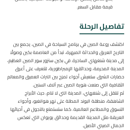
قيمة مقابل السعر.
تفاصيل الرحلة
اكتشف روعة الصين في برنامج السياحة في الصين، يجمع بين
التاريخ العريق والحداثة المبهرة، تبدأ من العاصمة بكين وصولًا
إلى مدينة شنغهاي الساحرة. في بكين ستزور سور الصين العظيم،
المدينة المحرمة، وحدائقها الإمبراطورية، لتتعرف على أعرق
حضارات الشرق. ستعيش أجواء تمزج بين التراث العميق والمعالم
الثقافية التي صنعت هوية الصين عبر آلاف السنين.
ثم تنتقل إلى شنغهاي، المدينة التي لا تنام، حيث الأبراج
الشاهقة، منطقة البوند المطلة على نهر هوانغبو، وأجواء
التسوق والمطاعم العالمية. كما ستستمتع بالتجول في أحيائها
العريقة مثل المدينة القديمة وحدائق يويوان التي تعكس
الجمال الصيني الأصيل.