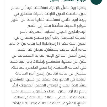
ينتظرنا يومٌ حافلٌ بالإثارة، نستكشف فيه أبرز معالم
بكين، عاصمة الصين النابضة بالحياة. سننطلق في
جولة ليوم كامل، نستكشف خلالها بعضًا من أشهر
شوارع المدينة. ستأخذنا رحلتنا إلى القصر
الإمبراطوري الصيني العظيم، المعروف باسم
المدينة المحرمة، وهو أروع مجمع معماري في
الصين، حيث حكم ٢٤ إمبراطورًا لما يقرب من ٥٠٠ عام.
سنزور أيضًا حديقة جينغشان، موطن تلة الفحم،
إحدى أفضل الحدائق الإمبراطورية المحفوظة في
بكين. من قمتها، سنستمتع بإطلالات بانورامية خلابة
على المدينة المحرمة، إذا سمح الطقس. بعد ذلك،
سنتجول في ساحة تيانانمن، إحدى أكبر الساحات
العامة في العالم، حيث يمكننا من خلالها الاستمتاع
بمشاهدة المسرح الوطني العظيم، المعروف أيضًا
باسم دار أوبرا بكين. الغداء مشمول. ستستمر رحلتنا
بزيارة القصر الصيفي، الملاذ الإمبراطوري لسلالة
تشينغ، المشهور بحدائقه الخلابة وبحيراته الهادئة.