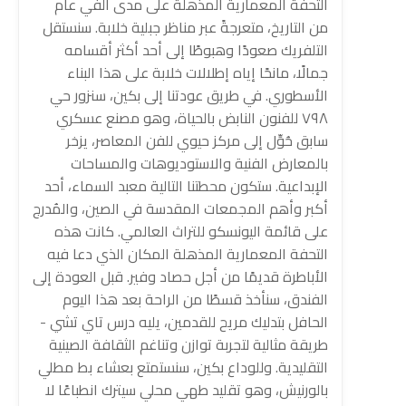
التحفة المعمارية المذهلة على مدى ألفي عام
من التاريخ، متعرجةً عبر مناظر جبلية خلابة. سنستقل
التلفريك صعودًا وهبوطًا إلى أحد أكثر أقسامه
جمالًا، مانحًا إياه إطلالات خلابة على هذا البناء
الأسطوري. في طريق عودتنا إلى بكين، سنزور حي
٧٩٨ للفنون النابض بالحياة، وهو مصنع عسكري
سابق حُوِّل إلى مركز حيوي للفن المعاصر، يزخر
بالمعارض الفنية والاستوديوهات والمساحات
الإبداعية. ستكون محطتنا التالية معبد السماء، أحد
أكبر وأهم المجمعات المقدسة في الصين، والمُدرج
على قائمة اليونسكو للتراث العالمي. كانت هذه
التحفة المعمارية المذهلة المكان الذي دعا فيه
الأباطرة قديمًا من أجل حصاد وفير. قبل العودة إلى
الفندق، سنأخذ قسطًا من الراحة بعد هذا اليوم
الحافل بتدليك مريح للقدمين، يليه درس تاي تشي -
طريقة مثالية لتجربة توازن وتناغم الثقافة الصينية
التقليدية. وللوداع بكين، سنستمتع بعشاء بط مطلي
بالورنيش، وهو تقليد طهي محلي سيترك انطباعًا لا