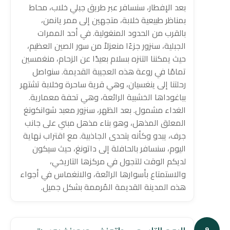
بعد الإفطار، سنسافر عبر طريق جبلي خلاب، محاط
بمناظر طبيعية خلابة، متجهين إلى ممر يانمن،
بالقرب من الحدود المنغولية. في أحد الممرات
الجبلية، سنزور جزءًا منعزلاً من سور الصين العظيم،
حيث يمكننا التنزه بسلام بعيدًا عن الزحام، منغمسين
تمامًا في روعة هذه العجيبة القديمة. سنواصل
رحلتنا إلى ينغسيان، وهي قرية ساحرة وخلابة تشتهر
بباغوداها الخشبية الرائعة، وهي تحفة معمارية.
الغداء مشمول. بعد الظهر، سنزور معبد شوانكونغ
المعلق المذهل، وهو بناء مذهل مبني على جانب
جرف، يبدو وكأنه يتحدى الجاذبية. مع اقتراب نهاية
اليوم، سنسافر بالحافلة إلى داتونغ، حيث سيكون
لديكم الوقت للتجول في مركزها التاريخي،
والاستمتاع بأسوارها الرائعة، والانغماس في أجواء
هذه المدينة القديمة المُرممة بشكل جميل.
9