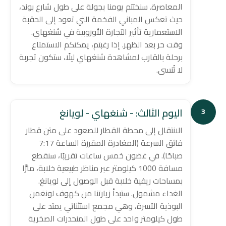
المعاصرة. سنختتم يومنا بجولة على طول شارع بوند،
حيث تعكس المباني الفخمة التي تعود إلى الحقبة
الاستعمارية تأثير التجارة الأوروبية في شنغهاي.
وقت حر بعد الظهر. إذا رغبتم، يمكنكم الاستمتاع
برحلة بالقارب لمشاهدة شنغهاي ليلًا، ستكون تجربة
لا تُنسى.
اليوم الثالث: - شنغهاي - لويانغ
3
الانتقال إلى محطة القطار للصعود على متن قطار
فائق السرعة (المغادرة المقررة الساعة 7:17
صباحًا). في غضون خمس ساعات تقريبًا، سنقطع
مسافة 1000 كيلومتر عبر مناظر طبيعية خلابة، مارًّا
بمساحات ريفية خلابة قبل الوصول إلى لويانغ.
الغداء مشمول. ستبدأ زيارتنا من كهوف لونغمن
البوذية الآسرة، وهي مجمع استثنائي يمتد على
طول كيلومتر واحد على طول المنحدرات الصخرية