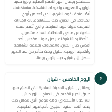
سنستمتع بجمال النهر الأصفر العظيم، ونزور معبد
باولون، المعروف بباغوداه الشاهقة. سنستكشف
أيضًا متحف غوه الشهير، الذي يُعد من أروع
المتاحف في الصين، حيث سنشاهد عربات الجنازات
القديمة لدولة غوه السابقة، والتي تُقدم لمحة
ساحرة عن ماضي المنطقة. الغداء مشمول.
ستأخذنا رحلتنا شرقًا عبر جبل هوا المقدس، أحد
أقدس جبال الصين، والمعروف بقممه الشاهقة
وأهميته الروحية. بحلول وقت متأخر من بعد الظهر،
سنصل إلى شيان، حيث ينتهي يومنا.
اليوم الخامس: - شيان
5
وصلنا إلى شيان، المدينة الساحرة التي انطلق منها
طريق الحرير القديم. في الصباح، سنزور جيش
التيراكوتا الأسطوري، وهو موقع أثري مذهل حيث
يقف آلاف الجنود الطينيين بأحجامهم الطبيعية،