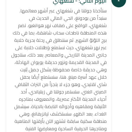
اليوم الثاني: - شنغهاي
ستأخذنا جولتنا في شنغهاي عبر أشهر معالمها.
سنبدأ من بودونغ، الحي المالي الحديث في
شنغهاي، الواقع على ضفاف نهر هوانغبو. تضم
هذه المنطقة ناطحات سحاب شاهقة، بما في ذلك
برج اللؤلؤ الشهير. ثم سننطلق في رحلة بحرية خلابة
عبر نهر شنغهاي، حيث نستمتع بإطلالات خلابة على
جانبي المدينة التاريخي والمعاصر. بعد ذلك، سنتجول
في المدينة القديمة ونزور حديقة يويوان الهادئة،
وهي حديقة خاصة محفوظة بشكل جميل بُنيت
خلال عهد أسرة مينغ. هنا، سنستمتع أيضًا بحفل
شاي تقليدي، وهو جزء لا يتجزأ من التراث الثقافي
الصيني الغني. ستستمر جولتنا في زينتياندي، أحد
أحياء المدينة الأكثر عصرية، والمعروف بمتاجره
الأنيقة ومقاهيه وأجوائه النابضة بالحياة. سيشمل
الغداء. بعد الظهر، سنستكشف تيانزيفانغ، وهي
منطقة سكنية سابقة تشتهر الآن بأزقتها المتاهية
ومتاجرها الحرفية الساحرة ومعارضها الفنية