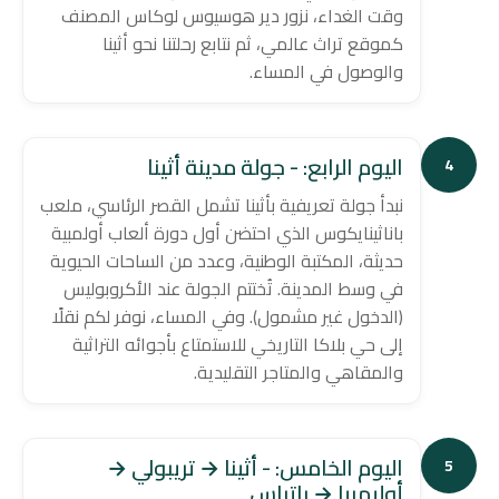
وقت الغداء، نزور دير هوسيوس لوكاس المصنف
كموقع تراث عالمي، ثم نتابع رحلتنا نحو أثينا
والوصول في المساء.
اليوم الرابع: - جولة مدينة أثينا
4
نبدأ جولة تعريفية بأثينا تشمل القصر الرئاسي، ملعب
باناثينايكوس الذي احتضن أول دورة ألعاب أولمبية
حديثة، المكتبة الوطنية، وعدد من الساحات الحيوية
في وسط المدينة. تُختتم الجولة عند الأكروبوليس
(الدخول غير مشمول). وفي المساء، نوفر لكم نقلًا
إلى حي بلاكا التاريخي للاستمتاع بأجوائه التراثية
والمقاهي والمتاجر التقليدية.
اليوم الخامس: - أثينا → تريبولي →
5
أوليمبيا → باتراس