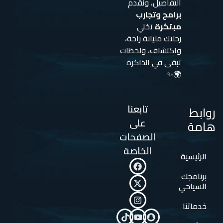
التفاصيل، ونقدم
برامج وتجارب
مبتكرة
تخلي
رحلتك مليانة راحة،
واكتشاف، ولحظات
تبقى في الذاكرة
🌍✨
تابعنا
روابط
على
هامة
الصفحات
الخاصة
الرئيسية
برنامجك
السياحي
خدماتنا