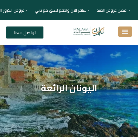
- افضل عروض العيد - سافر الآن وادفع لاحق مع تابي - عروض الكروز ال
تواصل معنا
اسئلة شائعة
دليل الفنادق
نصائح للمسافر
برنامجك السياحي
دليلك السياحي
المقالات و المجلة السياحية
اليونان الرائعة