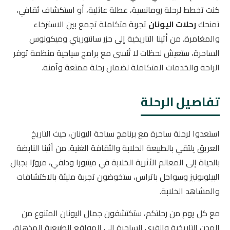
كنت تخطط لرحلة رومانسية، عطلة عائلية، أو استكشاف ثقافي،
تمنحك
رحلات اليونان
تجربة متكاملة تجمع بين الاسترخاء
والمغامرة. من أثينا التاريخية إلى جزر سانتوريني وميكونوس
الساحرة، ستعيش لحظات لا تُنسى مع برامج سياحية منظمة توفر
الراحة والخدمات المتكاملة لضمان رحلة ممتعة وآمنة.
تفاصيل الرحلة
استعدوا لرحلة ساحرة مع برنامج سياحة اليونان، حيث التاريخ
العريق يلتقي بالطبيعة الخلابة والثقافة الغنية. من أثينا النابضة
بالحياة إلى المعالم الأثرية الخلابة في ميتيورا ودلفي، مرورًا بجبال
البيلوبونيز وسواحل باتراس، ستخوضون تجربة مليئة بالاكتشافات
والمشاهد الخلابة.
مع كل يوم من رحلتكم، ستكتشفون جمال اليونان المتنوع من
المدن التاريخية والقرى الساحرة إلى المواقع الطبيعية المذهلة،