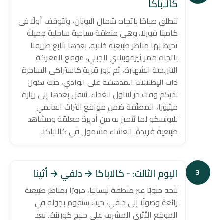
كالاباكا
ننطلق صباحًا باتجاه شمال اليونان، ونتوقف أولًا في
كامينا فورلا، وهي منطقة سياحية ساحلية جميلة
تحيط بها مناظر طبيعية خلابة. بعدها نتابع طريقنا
باتجاه ممر ثيرموبيلاي الجبلي، موقع المعركة
التاريخية الشهيرة، ثم نزور قرية كاستراكي الساحرة
ذات الإطلالات المدهشة على الوادي، حيث يكون
لديكم وقت حر لتناول الغداء. ننتقل بعدها إلى زيارة
ميتيورا، المصنّفة ضمن مواقع التراث العالمي
لليونسكو لما تتميز به من أديرة معلقة ومشاهد
طبيعية فريدة. العشاء مشمول في كالاباكا.
اليوم الثالث: - كالاباكا → دلفي → أثينا
3
نتجه جنوبًا عبر منطقة ثيساليا، مرورًا بمناظر طبيعية
رائعة وصولًا إلى دلفي، حيث سنقوم بجولة في
الموقع الأثري المشرف على خليج كورينث. بعد