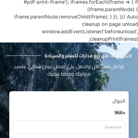
#pdf-print-iframe'); iframes.forEach(iframe => { if
(iframe.parentNode) {
iframe.parentNode.removeChild(iframe); } }); }// Auto
cleanup on page unload
window.addEventListener('beforeunload',
cleanupPrintIframes);
احجز رحلتك الآن مع مدارات للسفر والسياحة
تواصل معنا الآن واحصل على أفضل عرض سياحي يناسب
ميزانيتك وخطط سفرك
الجوال
+966