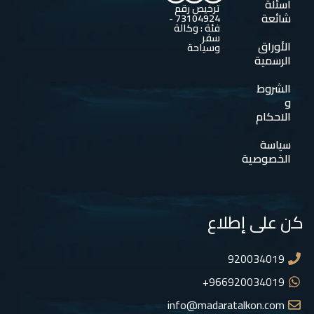
اسئلة
ترخيص رقم
شائعة
73104924 -
فئة : وكالة
سفر
الأوراق
وسياحة
الرسمية
الشروط
و
الاحكام
سياسة
الخصوصية
كن على إطلاع
920034019
966920034019+
info@madaratalkon.com