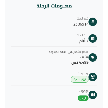
معلومات الرحلة
كود الرحلة
2506514
مدة الرحلة
7 أيام
السعر للشخص فى الغرفة المزدوجة
يبدأ من
4,499 ر.س
نوع الرحلة
جماعية
الوجهات
اليونان