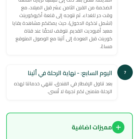
الضخمة من القرن الثامن عشر قبل الميلاد، مع
وقت حر للغداء. ثم نتوجه إلى قلعة أكروكورينث
(تشمل تذكرة الدخول)، حيث يمكنكم مشاهدة بقايا
معبد أفروديت القديم. نتوقف لاحقًا عند قناة
كورينث قبل العودة إلى أثينا مع الوصول المتوقع
مساءً.
اليوم السابع: - نهاية الرحلة في أثينا
7
بعد تناول الإفطار في الفندق، تنتهي خدماتنا لهذه
الرحلة متمنين لكم تجربة لا تُنسى.
مميزات اضافية