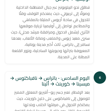
ننطلق نحو البيلوبونيز عبر جبال المنطقة الداخلية
وصولًا إلى تريبولي، حيث يمنحكم التوقف وقتًا
للتجول في ساحة أريوس المليئة بالمقاهي
والمطاعم. نواصل إلى أوليمبيا لزيارة موقعها
الأثري (يشمل الدخول ومرافقة مرشد محلي)، حيث
سنرى معبد زيوس والملعب وصالة الألعاب. بعدها
نسافر إلى باتراس، ثالث أكبر مدينة يونانية،
المعروفة بتراثها وحيويتها الساحلية، ونزور القلعة
المطلة على المدينة.
اليوم السادس: - باتراس → نافباكتوس →
6
ميسينا → كورينث → أثينا
بعد الإفطار، نعبر جسر ريو–أنتيريو المعلق المميز
للوصول إلى نافباكتوس على خليج كورينث، حيث
يمكنكم التجول في مرفئها الخلاب وبلدتها
القديمة. ننتقل بعد ذلك إلى ميسينا لزيارة القلعة