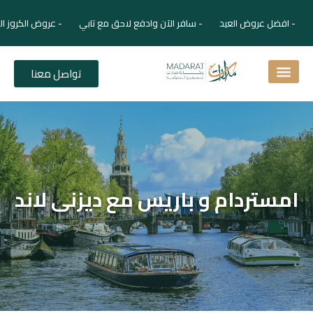
- افضل عروض العيد - سافر الآن وادفع لاحق مع تابي - عروض الكروز ال
تواصل معنا
اسئلة شائعة
دليل الفنادق
نصائح للمسافر
برنامجك السياحي
دليلك السياحي
المقالات و المجلة السياحية
امستردام و باريس مع ديزنى لاند