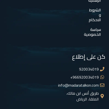
الرسمية
الشروط
و
الاحكام
سياسة
الخصوصية
كن على إطلاع
920034019
966920034019+
info@madaratalkon.com
طريق أنس ابن مالك،
الملقا، الرياض