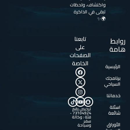
واكتشاف، ولحظات
تبقى في الذاكرة
🌍✨
تابعنا
روابط
على
هامة
الصفحات
الخاصة
الرئيسية
برنامجك
السياحي
خدماتنا
اسئلة
ترخيص رقم
شائعة
73104924 -
فئة : وكالة
سفر
الأوراق
وسياحة