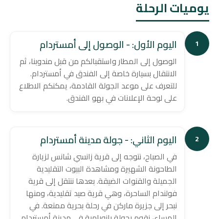
يوميات الرحلة
اليوم الأول: - الوصول إلى أمستردام
1
الوصول إلى المطار واستقبالكم من قبل مندوبنا، ثم
الانتقال بسيارة خاصة إلى الفندق في أمستردام.
للتعرف على موعد الجولة القادمة، يمكنكم الاطلاع
على لوحة الإعلانات في بهو الفندق.
اليوم الثاني: - جولة مدينة أمستردام
2
في الصباح، نتوجه إلى قرية زانسي شانس لزيارة
الطاحونة الشهيرة ومشاهدة البيوت التقليدية
الجميلة والقنوات الضيقة. بعدها ننتقل إلى قرية
فولندام الساحرة، وهي قرية صيد تقليدية، ومنها
نبحر إلى جزيرة ماركن في رحلة بحرية ممتعة. في
المساء، نقوم بجولة بانورامية في مدينة أمستردام