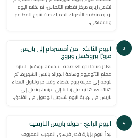
تشمل زيارة مركز تقطيع الألماس، ثم نختتم اليوم
بزيارة منطقة الأضواء الحمراء حيث تتنوع المطاعم
والمقاهي.
اليوم الثالث: - من أمستردام إلى باريس
3
مرورًا ببروكسل وبروج
نغادر صباحًا نحو العاصمة البلجيكية بروكسل لزيارة
معلم الأتوميوم وساحة الجراند بالاس الشهيرة. ثم
نتوجه إلى مدينة بروج لقضاء وقت حر وتناول الغداء
هناك. بعدها نواصل رحلتنا إلى فرنسا، ونصل إلى
باريس في نهاية اليوم لتسجيل الوصول في الفندق.
اليوم الرابع: - جولة باريس التاريخية
4
نبدأ اليوم بزيارة قصر فرساي المهيب المعروف