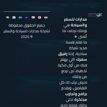
مدارات للسفر
والسياحة
هي
جميع الحقوق محفوظة
بوابتك لرحلات ما
لشركة مدارات للسياحة والسفر
تُنسى ✈️
© 2026
ما نعتبر نفسنا
مجرد شركة
سياحية، إحنا
رفيق
سفرك
اللي يهتم
فيك من أول فكرة
تخطيط، لين ترجع
من رحلتك.
نحرص نرتب لك كل
التفاصيل، ونقدم
برامج وتجارب
مبتكرة
تخلي
رحلتك مليانة راحة،