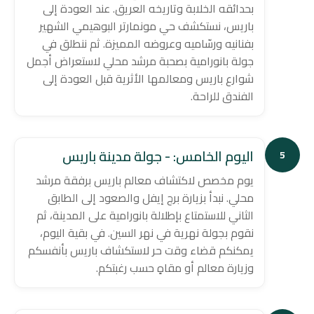
بحدائقه الخلابة وتاريخه العريق. عند العودة إلى
باريس، نستكشف حي مونمارتر البوهيمي الشهير
بفنانيه ورسّاميه وعروضه المميزة. ثم ننطلق في
جولة بانورامية بصحبة مرشد محلي لاستعراض أجمل
شوارع باريس ومعالمها الأثرية قبل العودة إلى
الفندق للراحة.
اليوم الخامس: - جولة مدينة باريس
5
يوم مخصص لاكتشاف معالم باريس برفقة مرشد
محلي. نبدأ بزيارة برج إيفل والصعود إلى الطابق
الثاني للاستمتاع بإطلالة بانورامية على المدينة، ثم
نقوم بجولة نهرية في نهر السين. في بقية اليوم،
يمكنكم قضاء وقت حر لاستكشاف باريس بأنفسكم
وزيارة معالم أو مقاهٍ حسب رغبتكم.