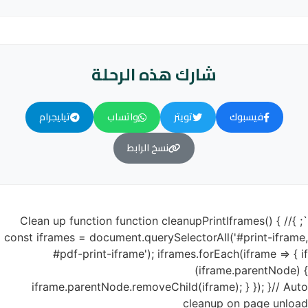
شارك هذه الرحلة
فيسبوك
تويتر
واتساب
تيليجرام
نسخ الرابط
`; }// Clean up function function cleanupPrintIframes() {
const iframes = document.querySelectorAll('#print-iframe,
#pdf-print-iframe'); iframes.forEach(iframe => { if
(iframe.parentNode) {
iframe.parentNode.removeChild(iframe); } }); }// Auto
cleanup on page unload