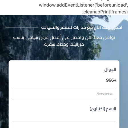
window.addEventListener('beforeunload',
cleanupPrintIframes);
احجز رحلتك الآن مع مدارات للسفر والسياحة
تواصل معنا الآن واحصل على أفضل عرض سياحي يناسب
ميزانيتك وخطط سفرك
الجوال
+966
الاسم (اختياري)