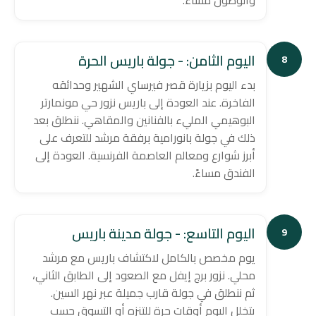
والوصول مساءً.
اليوم الثامن: - جولة باريس الحرة
8
بدء اليوم بزيارة قصر فيرساي الشهير وحدائقه
الفاخرة. عند العودة إلى باريس نزور حي مونمارتر
البوهيمي المليء بالفنانين والمقاهي. ننطلق بعد
ذلك في جولة بانورامية برفقة مرشد للتعرف على
أبرز شوارع ومعالم العاصمة الفرنسية. العودة إلى
الفندق مساءً.
اليوم التاسع: - جولة مدينة باريس
9
يوم مخصص بالكامل لاكتشاف باريس مع مرشد
محلي. نزور برج إيفل مع الصعود إلى الطابق الثاني،
ثم ننطلق في جولة قارب جميلة عبر نهر السين.
يتخلل اليوم أوقات حرة للتنزه أو التسوق حسب