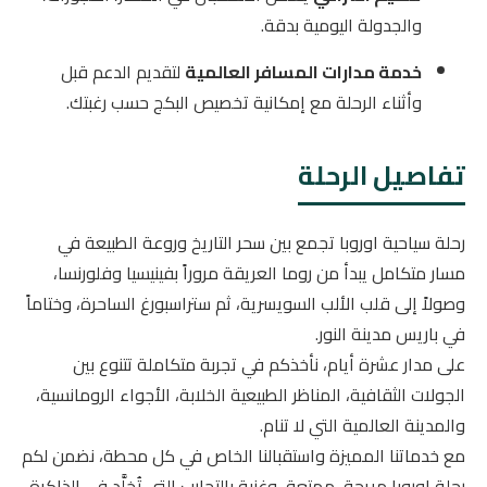
والجدولة اليومية بدقة.
خدمة مدارات المسافر العالمية
لتقديم الدعم قبل
وأثناء الرحلة مع إمكانية تخصيص البكج حسب رغبتك.
تفاصيل الرحلة
رحلة سياحية اوروبا تجمع بين سحر التاريخ وروعة الطبيعة في
مسار متكامل يبدأ من روما العريقة مروراً بفينيسيا وفلورنسا،
وصولاً إلى قلب الألب السويسرية، ثم ستراسبورغ الساحرة، وختاماً
في باريس مدينة النور.
على مدار عشرة أيام، نأخذكم في تجربة متكاملة تتنوع بين
الجولات الثقافية، المناظر الطبيعية الخلابة، الأجواء الرومانسية،
والمدينة العالمية التي لا تنام.
مع خدماتنا المميزة واستقبالنا الخاص في كل محطة، نضمن لكم
رحلة اوروبا مريحة، ممتعة، وغنية بالتجارب التي تُخلَّد في الذاكرة.