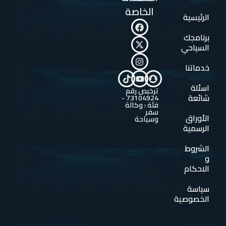
الخاصة
الرئيسية
برنامجك
السياحي
خدماتنا
اسئلة
ترخيص رقم
شائعة
73104924 -
فئة : وكالة
سفر
الأوراق
وسياحة
الرسمية
الشروط
و
الاحكام
سياسة
الخصوصية