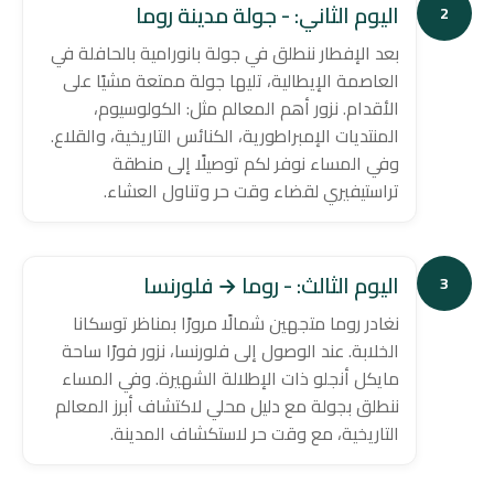
اليوم الثاني: - جولة مدينة روما
2
بعد الإفطار ننطلق في جولة بانورامية بالحافلة في
العاصمة الإيطالية، تليها جولة ممتعة مشيًا على
الأقدام. نزور أهم المعالم مثل: الكولوسيوم،
المنتديات الإمبراطورية، الكنائس التاريخية، والقلاع.
وفي المساء نوفر لكم توصيلًا إلى منطقة
تراستيفيري لقضاء وقت حر وتناول العشاء.
اليوم الثالث: - روما → فلورنسا
3
نغادر روما متجهين شمالًا مرورًا بمناظر توسكانا
الخلابة. عند الوصول إلى فلورنسا، نزور فورًا ساحة
مايكل أنجلو ذات الإطلالة الشهيرة. وفي المساء
ننطلق بجولة مع دليل محلي لاكتشاف أبرز المعالم
التاريخية، مع وقت حر لاستكشاف المدينة.