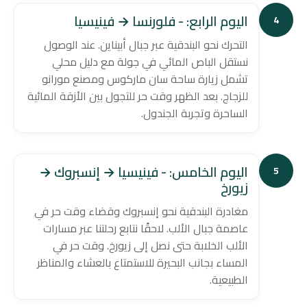
اليوم الرابع: - فلورنسا → فينيسيا
4
التحرك نحو البندقية عبر جبال أبيناين. عند الوصول
نستقل الباص المائي في جولة مع دليل محلي
تشمل زيارة ساحة سان ماركوس ومصنع مورانو
للزجاج. بعد الظهر وقت حر للتجول بين الأزقة المائية
الساحرة وتجربة الجندول.
اليوم الخامس: - فينيسيا → إنسبروك →
5
زيورخ
مغادرة البندقية نحو إنسبروك وقضاء وقت حر في
عاصمة جبال الألب. لاحقًا نتابع رحلتنا عبر مسارات
الألب الخلابة حتى نصل إلى زيورخ. وقت حر في
المساء بجانب البحيرة للاستمتاع بالعشاء والمناظر
الطبيعية.