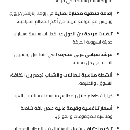
والرومانسية والأناقة في فرنسا.
إقامة فندقية مختارة بعناية
في روما، إنترلاكن/زيورخ،
وباريس مع مواقع قريبة من أهم المعالم السياحية.
تنقلات مريحة بين الدول
عبر قطارات سريعة وسيارات
حديثة لسهولة الحركة.
مرشد سياحي عربي محترف
لشرح التفاصيل وتسهيل
التجربة في كل مدينة.
أنشطة مناسبة للعائلات والشباب
تجمع بين الثقافة،
التسوق، والطبيعة.
خيارات طعام حلال
ومطاعم مناسبة للمسافرين العرب.
أسعار تنافسية وقيمة عالية
ضمن باقة شاملة
ومناسبة للمجموعات والعوائل.
تنظيم احترافي
يشمل الاستقبال في المطار، الحجوزات،