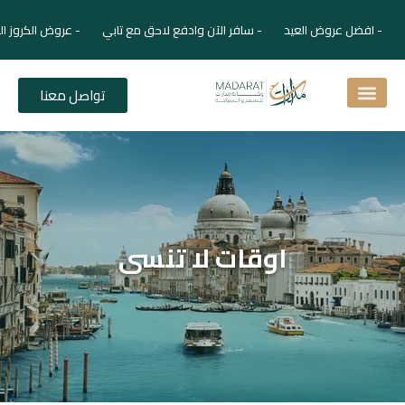
- افضل عروض العيد - سافر الآن وادفع لاحق مع تابي - عروض الكروز ال
تواصل معنا
اسئلة شائعة
دليل الفنادق
نصائح للمسافر
برنامجك السياحي
دليلك السياحي
المقالات و المجلة السياحية
اوقات لا تنسى