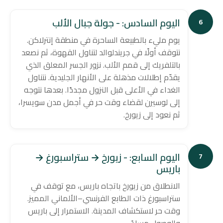
اليوم السادس: - جولة جبال الألب
6
يوم مليء بالطبيعة الساحرة في منطقة إنترلاكن.
نتوقف أولًا في جريندلوالد لتناول القهوة، ثم نصعد
بالتلفريك إلى قمم الألب. نزور الجسر المعلق الذي
يقدّم إطلالات مذهلة على الأنهار الجليدية. نتناول
الغداء في الأعلى قبل النزول مجددًا. بعدها نتوجه
إلى لوسيرن لقضاء وقت حر في أجمل مدن سويسرا،
ثم نعود إلى زيورخ.
اليوم السابع: - زيورخ → ستراسبورغ →
7
باريس
الانطلاق من زيورخ باتجاه باريس، مع توقف في
ستراسبورغ ذات الطابع الفرنسي–الألماني المميز.
وقت حر لاستكشاف المدينة. الاستمرار إلى باريس