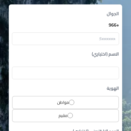
الجوال
+966
الاسم (اختياري)
الهوية
مواطن
مقيم