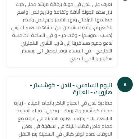
تعرف على لندن في جولة برفقة مرشد محلي حيث
تبرز هذه الجولة أناقة وثقافة وتاريخ لندن. واهم
معالمها البرلمان ونهر التايمز وبرج لندن وقصر
باكنغهام، وأيضا سنتمكن من مشاهدة تغيير الحرس
(حسب الموسم) - وقت حر - و في الساعة الخامسة
ندعو جميع مسافرينا إلى شرب الشاي الانجليزي
التقليدي - في المساء توفر توصيل الى ليسستر
سكوير و الحي الصيني
اليوم السادس: - لندن - كوشستر -
6
هارويك - العبارة
مغادرة لندن في الصباح الباكر باتجاه الميناء - زيارة
مدينة كوشستر وهارويك - وصول الميناء الساعة
التاسعة ليلا - ركوب العبارة الحديثة في غرفة مع
حمام خاص قضاء الليلة في السفينة في بعض
الاوقات لعدم توفر كبائن في السفينة يتم التنقل