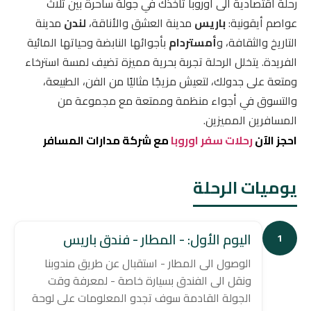
رحلة اقتصادية الى اوروبا
تأخذك في جولة ساحرة بين ثلاث
عواصم أيقونية:
باريس
مدينة العشق والأناقة،
لندن
مدينة
التاريخ والثقافة، و
أمستردام
بأجوائها النابضة وحياتها المائية
الفريدة. يتخلل الرحلة تجربة بحرية مميزة تضيف لمسة استرخاء
ومتعة على جدولك، لتعيش مزيجًا مثاليًا من الفن، الطبيعة،
والتسوق في أجواء منظمة وممتعة مع مجموعة من
المسافرين المميزين.
احجز الآن
رحلات سفر اوروبا
مع شركة مدارات المسافر
يوميات الرحلة
اليوم الأول: - المطار - فندق باريس
1
الوصول الى المطار - استقبال عن طريق مندوبنا
ونقل الى الفندق بسيارة خاصة - لمعرفة وقت
الجولة القادمة سوف تجدو المعلومات على لوحة