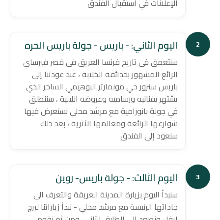
الإعلانات في استقبال الفندق
اليوم الثاني: - باريس - جولة باريس الحره
2
سنتعمق فى تاريخ فرنسا العريق فى قصر فيرساي
الرائع المشهور بحدائقه الخلابة ، عند عودتنا إلى
باريس سنزور حي مونمارتر البوهيمي الساحر الذي
يشتهر بفنانيه ورساميه وعروضه الليلية ، سننطلق
في جولة بانورامية مع مرشد محلي نستعرض فيها
شوارعها الرائعة ومعالمها الأثرية ، بعد ذلك
سنعود إلى الفندق
اليوم الثالث: - جولة باريس- روين
3
سنبدأ اليوم بزيارة المدينة العريقة والتعرف الى
جاداتها الرئيسة مع مرشد محلي - نبدأ زياراتنا لبرج
ايفل ونصعد الى الطابق الثاني، ومن ثم نقوم