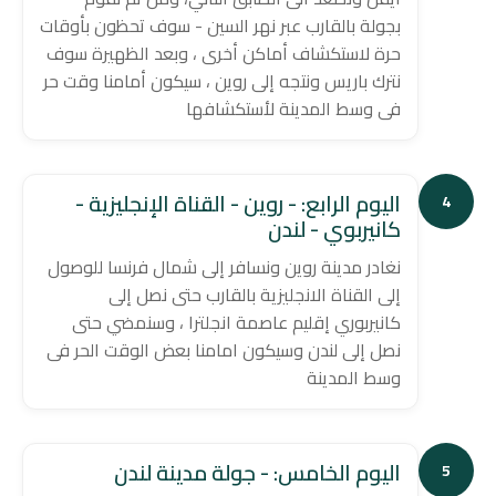
بجولة بالقارب عبر نهر السين - سوف تحظون بأوقات
حرة لاستكشاف أماكن أخرى ، وبعد الظهيرة سوف
نترك باريس ونتجه إلى روين ، سيكون أمامنا وقت حر
فى وسط المدينة لأستكشافها
اليوم الرابع: - روين - القناة الإنجليزية -
4
كانيربوي - لندن
نغادر مدينة روين ونسافر إلى شمال فرنسا للوصول
إلى القناة الانجليزية بالقارب حتى نصل إلى
كانيربوري إقليم عاصمة انجلترا ، وسنمضي حتى
نصل إلى لندن وسيكون امامنا بعض الوقت الحر فى
وسط المدينة
اليوم الخامس: - جولة مدينة لندن
5