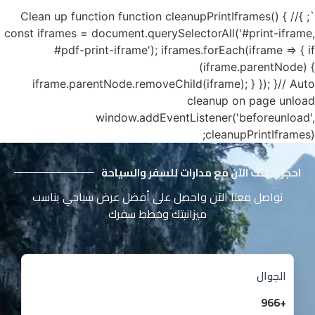
`; }// Clean up function function cleanupPrintIframes() {
const iframes = document.querySelectorAll('#print-iframe,
#pdf-print-iframe'); iframes.forEach(iframe => { if
(iframe.parentNode) {
iframe.parentNode.removeChild(iframe); } }); }// Auto
cleanup on page unload
window.addEventListener('beforeunload',
cleanupPrintIframes);
احجز رحلتك الآن مع مدارات للسفر والسياحة
تواصل معنا الآن واحصل على أفضل عرض سياحي يناسب
ميزانيتك وخطط سفرك
الجوال
+966