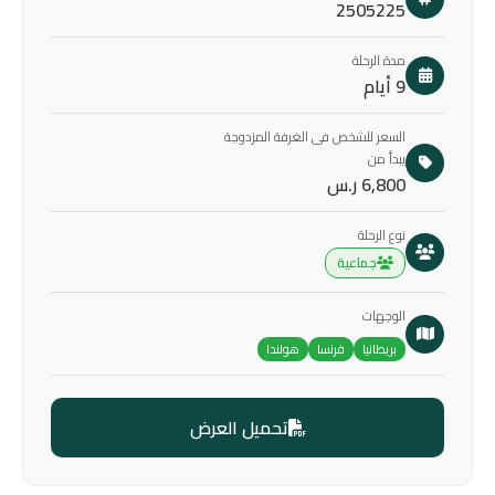
2505225
مدة الرحلة
9 أيام
السعر للشخص فى الغرفة المزدوجة
يبدأ من
6,800 ر.س
نوع الرحلة
جماعية
الوجهات
بريطانيا
فرنسا
هولندا
تحميل العرض