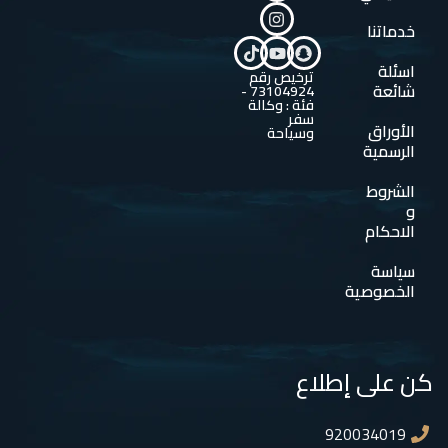
خدماتنا
اسئلة
ترخيص رقم
شائعة
73104924 -
فئة : وكالة
سفر
الأوراق
وسياحة
الرسمية
الشروط
و
الاحكام
سياسة
الخصوصية
كن على إطلاع
920034019