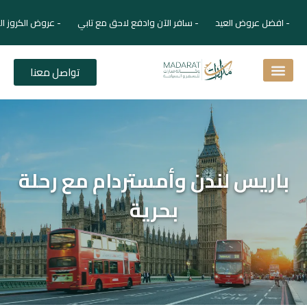
- افضل عروض العيد - سافر الآن وادفع لاحق مع تابي - عروض الكروز ال
تواصل معنا
اسئلة شائعة
دليل الفنادق
نصائح للمسافر
برنامجك السياحي
دليلك السياحي
المقالات و المجلة السياحية
باريس لندن وأمستردام مع رحلة
بحرية