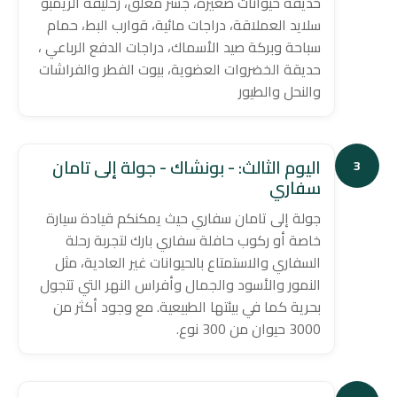
حديقة حيوانات صغيرة، جسر معلق، زحليقة الريمبو
سلايد العملاقة، دراجات مائية، قوارب البط، حمام
سباحة وبركة صيد الأسماك، دراجات الدفع الرباعي ،
حديقة الخضروات العضوية، بيوت الفطر والفراشات
والنحل والطيور
اليوم الثالث: - بونشاك - جولة إلى تامان
3
سفاري
جولة إلى تامان سفاري حيث يمكنكم قيادة سيارة
خاصة أو ركوب حافلة سفاري بارك لتجربة رحلة
السفاري والاستمتاع بالحيوانات غير العادية، مثل
النمور والأسود والجمال وأفراس النهر التي تتجول
بحرية كما في بيئتها الطبيعية. مع وجود أكثر من
3000 حيوان من 300 نوع.