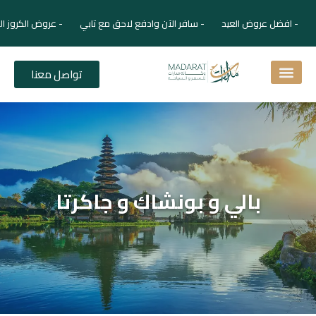
- افضل عروض العيد - سافر الآن وادفع لاحق مع تابي - عروض الكروز ال
تواصل معنا
اسئلة شائعة
دليل الفنادق
نصائح للمسافر
برنامجك السياحي
دليلك السياحي
المقالات و المجلة السياحية
بالي و بونشاك و جاكرتا