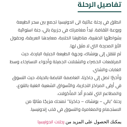
تفاصيل الرحلة
انطلق في رحلة عائلية الى اندونيسيا تجمع بين سحر الطبيعة
وروعة الثقافة. تبدأ مغامرتك في جزيرة بالي، جنة استوائية
بشواطئها الذهبية، مناظرها الخلابة، معابدها العريقة، وحقول
الأرز المدرجة التي لا مثيل لها.
ثم تنتقل إلى بونشاك، وجهة الطبيعة الجبلية الباردة، حيث
المرتفعات الخضراء والشلالات الجميلة وأجواء الاسترخاء وسط
الغابات والشاي.
وأخيرًا تصل إلى جاكرتا، العاصمة النابضة بالحياة، حيث التسوق
في أرقى المراكز التجارية، والأسواق الشعبية الغنية بالتنوع،
والمطاعم التي تقدم ألذ المأكولات.
رحلة “بالي – بونشاك – جاكرتا” تمنحك مزيجًا مثاليًا من
الاستجمام والمغامرة والتسوق في قلب إندونيسيا.
رحلات اندونيسيا
يمكنك الحصول على المزيد من