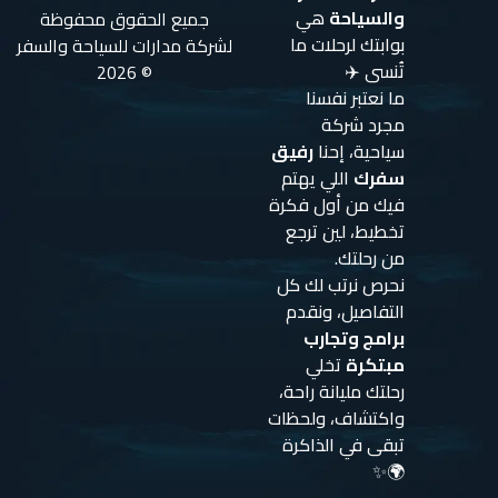
والسياحة
هي
جميع الحقوق محفوظة
بوابتك لرحلات ما
لشركة مدارات للسياحة والسفر
تُنسى ✈️
© 2026
ما نعتبر نفسنا
مجرد شركة
سياحية، إحنا
رفيق
سفرك
اللي يهتم
فيك من أول فكرة
تخطيط، لين ترجع
من رحلتك.
نحرص نرتب لك كل
التفاصيل، ونقدم
برامج وتجارب
مبتكرة
تخلي
رحلتك مليانة راحة،
واكتشاف، ولحظات
تبقى في الذاكرة
🌍✨