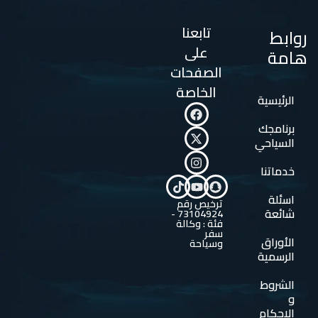
تابعنا
روابط
على
هامة
الصفحات
الخاصة
الرئيسية
برنامجك
السياحي
خدماتنا
اسئلة
ترخيص رقم
شائعة
73104924 -
فئة : وكالة
سفر
الأوراق
وسياحة
الرسمية
الشروط
و
الاحكام