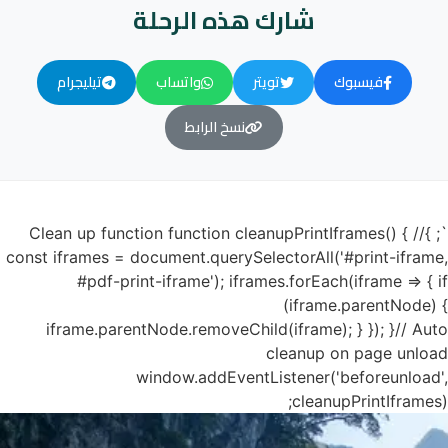
شارك هذه الرحلة
فيسبوك
تويتر
واتساب
تيليجرام
نسخ الرابط
`; }// Clean up function function cleanupPrintIframes() {
const iframes = document.querySelectorAll('#print-iframe,
#pdf-print-iframe'); iframes.forEach(iframe => { if
(iframe.parentNode) {
iframe.parentNode.removeChild(iframe); } }); }// Auto
cleanup on page unload
window.addEventListener('beforeunload',
cleanupPrintIframes);