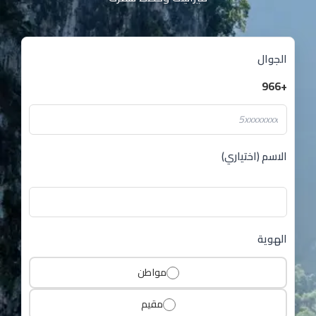
الجوال
+966
الاسم (اختياري)
الهوية
مواطن
مقيم