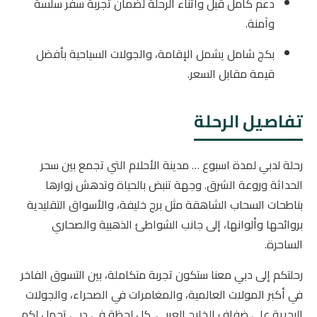
دعم كامل قبل وأثناء الرحلة لضمان تجربة سفر سلسة
وآمنة.
بكج شامل يشمل الإقامة، والجولات السياحية بأفضل
قيمة مقابل السعر.
تفاصيل الرحلة
رحلة لدبي لمدة اسبوع … مدينة الأحلام التي تجمع بين سحر
الحداثة وروعة الشرق. وجهة تنبض بالحياة وتدهش زوارها
بناطحات السحاب الشاهقة مثل برج خليفة، والأسواق التقليدية
بروائحها وألوانها، إلى جانب الشواطئ الذهبية والصحاري
الساحرة.
رحلتكم إلى دبي معنا ستكون تجربة متكاملة، بين التسوق الفاخر
في أكبر المولات العالمية، والمغامرات في الصحراء، والجولات
البحرية على ضفاف الخليج العربي. كل لحظة في دبي تحمل لكم