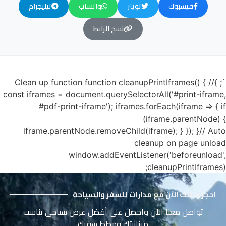
فيسبوك
تويتر
واتساب
تيليجرام
نسخ الرابط
`; }// Clean up function function cleanupPrintIframes() {
const iframes = document.querySelectorAll('#print-iframe,
#pdf-print-iframe'); iframes.forEach(iframe => { if
(iframe.parentNode) {
iframe.parentNode.removeChild(iframe); } }); }// Auto
cleanup on page unload
window.addEventListener('beforeunload',
cleanupPrintIframes);
احجز رحلتك الآن مع مدارات للسفر والسياحة
تواصل معنا الآن واحصل على أفضل عرض سياحي يناسب
ميزانيتك وخطط سفرك