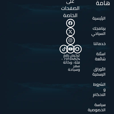
على
هامة
الصفحات
الخاصة
الرئيسية
برنامجك
السياحي
خدماتنا
اسئلة
ترخيص رقم
شائعة
73104924 -
فئة : وكالة
سفر
الأوراق
وسياحة
الرسمية
الشروط
و
الاحكام
سياسة
الخصوصية