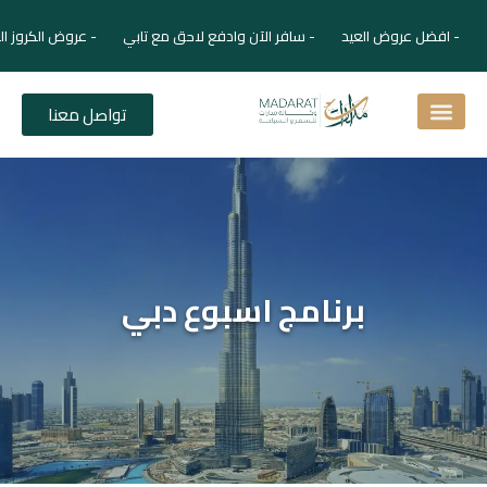
- افضل عروض العيد - سافر الآن وادفع لاحق مع تابي - عروض الكروز ال
تواصل معنا
اسئلة شائعة
دليل الفنادق
نصائح للمسافر
برنامجك السياحي
دليلك السياحي
المقالات و المجلة السياحية
برنامج اسبوع دبي