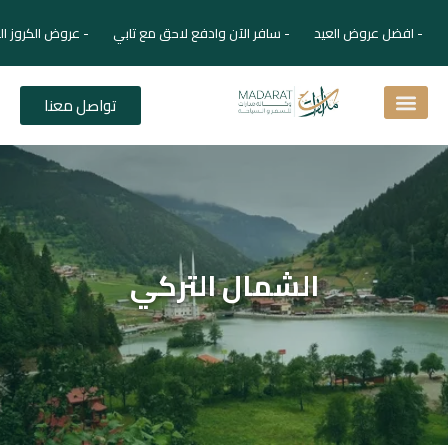
- افضل عروض العيد - سافر الآن وادفع لاحق مع تابي - عروض الكروز ال
تواصل معنا
اسئلة شائعة
دليل الفنادق
نصائح للمسافر
برنامجك السياحي
دليلك السياحي
المقالات و المجلة السياحية
الشمال التركي