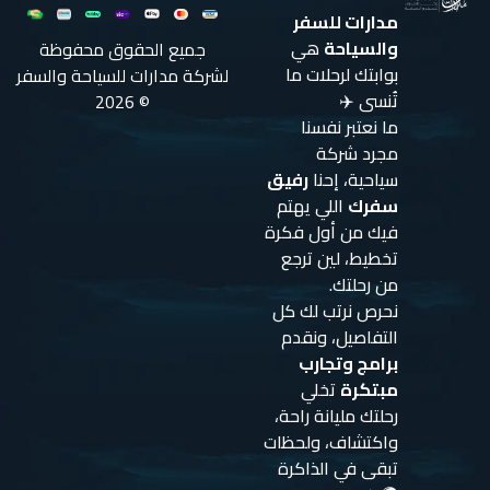
مدارات للسفر
والسياحة
هي
جميع الحقوق محفوظة
بوابتك لرحلات ما
لشركة مدارات للسياحة والسفر
تُنسى ✈️
© 2026
ما نعتبر نفسنا
مجرد شركة
سياحية، إحنا
رفيق
سفرك
اللي يهتم
فيك من أول فكرة
تخطيط، لين ترجع
من رحلتك.
نحرص نرتب لك كل
التفاصيل، ونقدم
برامج وتجارب
مبتكرة
تخلي
رحلتك مليانة راحة،
واكتشاف، ولحظات
تبقى في الذاكرة