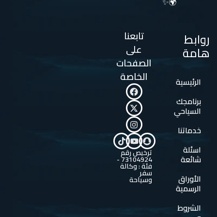
🌍✨
تابعنا
روابط
على
هامة
الصفحات
الخاصة
الرئيسية
برنامجك
السياحي
خدماتنا
اسئلة
ترخيص رقم
شائعة
73104924 -
فئة : وكالة
سفر
الأوراق
وسياحة
الرسمية
الشروط