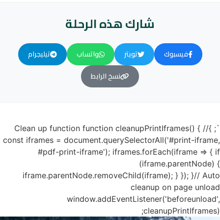
شارك هذه الرحلة
فيسبوك
تويتر
واتساب
تيليجرام
نسخ الرابط
`; }// Clean up function function cleanupPrintIframes() {
const iframes = document.querySelectorAll('#print-iframe,
#pdf-print-iframe'); iframes.forEach(iframe => { if
(iframe.parentNode) {
iframe.parentNode.removeChild(iframe); } }); }// Auto
cleanup on page unload
window.addEventListener('beforeunload',
cleanupPrintIframes);