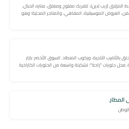
ط الانزلاق (زيب لاين)، تلفريك مفتوح ومغلق، منتزه الحبال،
لفن، العروض الموسيقية، المقاهي، والمتاجر المحلية؛ وهو
حلق بالأنابيب الثلجية، وركوب المنطاد. السوق الأخضر: بازار
. محل حلويات "راحة": تشكيلة واسعة من الحلويات الكازاخية
 المطار.
الوطن