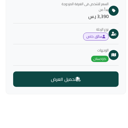
السعر للشخص فى الغرفة المزدوجة
يبدأ من
3,390 ر.س
نوع الرحلة
سائق خاص
الوجهات
كازاخستان
تحميل العرض