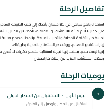
تفاصيل الرحلة
استعد لبرنامج سياحي في كازاخستان يأخذك إلى قلب الطبيعة الساحر
على مدار 6 أيام مليئة بالاكتشاف والمغامرة، نأخذك بين الجبال
لمسة من الثقافة المحلية والتجارب الفريدة. برنامجنا مصمم بعناية 
زيارات لأشهر المعالم، ووقت حر للاستمتاع بالمدينة بطريقتك.
إنها ليست مجرد رحلة… إنها تجربة استثنائية ستصنع ذكريات لا تُنس
يمكنك استكشاف المزيد من رحلات كازاخستان
يوميات الرحلة
1
اليوم الأول: - الاستقبال من المطار الدولي
استقبال من المطار وتوصيل إلى الفندق.