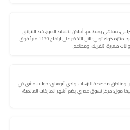
راعي، مقاهي ومطاعم، أماكن لالتقاط الصور، خط الانزلاق
(زيب لاين)، ركوب الخيل، التزلج على الجليد، وركوب السنوبورد. منتزه كوك توبي: التل الأخضر على ارتفاع 1130 متراً فوق
يوانات صغيرة، تلفريك، ومطاعم.
 النهر، ومناطق مخصصة للنزهات. وادي آيوساي: جولات مشي في
ميغا مول: مركز تسوق عصري يضم أشهر الماركات العالمية،