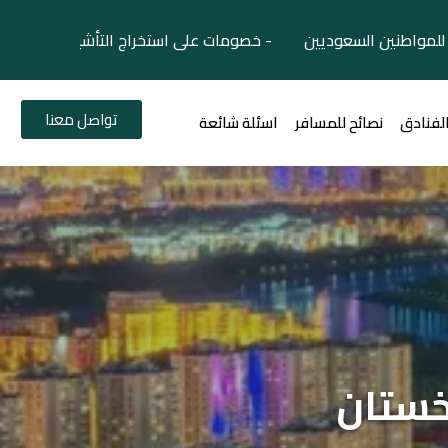
لمواطنين السعوديين - خصومات على استخراج التأشيرات السياح
تواصل معنا
الفنادق
نصائح للمسافر
اسئلة شائعة