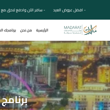
- افضل عروض العيد - سافر الآن وادفع لاحق مع 
الرئيسية
من نحن
برنامجك ال
برنامج سياحي 6 أي