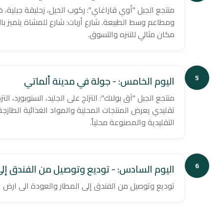
منتجع الجبل "أوي قاراغاي": ركوب الخيل، زحليقة جبلية، خ
ومطاعم وسط الطبيعة. شارع أربات: شارع للمشاة يتميز با
مكان مثالي للتنزه والتسوق.
5
اليوم الخامس: - جولة في مدينة ألماتي
منتجع الجبل "آق بولاك": التزلج على الجليد، السنوبورد، التز
تقليدي يعرض المنتجات المحلية والمواد الغذائية الطازجة
التقليدية والمصنوعة محلياً.
6
اليوم السادس: - توديع وتوصيل من الفندق إلى
توديع وتوصيل من الفندق إلى المطار والعودة الى ارض 