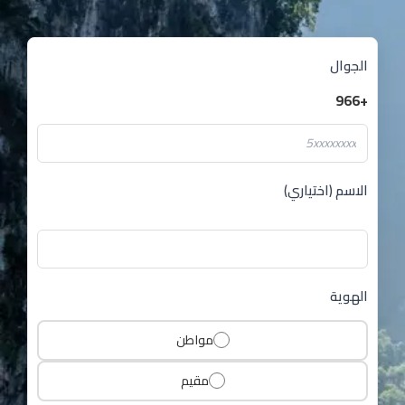
الجوال
+966
الاسم (اختياري)
الهوية
مواطن
مقيم