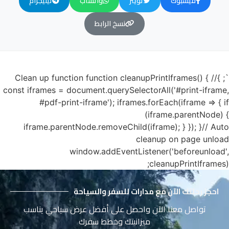
فيسبوك
تويتر
واتساب
تيليجرام
نسخ الرابط
`; }// Clean up function function cleanupPrintIframes() {
const iframes = document.querySelectorAll('#print-iframe,
#pdf-print-iframe'); iframes.forEach(iframe => { if
(iframe.parentNode) {
iframe.parentNode.removeChild(iframe); } }); }// Auto
cleanup on page unload
window.addEventListener('beforeunload',
cleanupPrintIframes);
احجز رحلتك الآن مع مدارات للسفر والسياحة
تواصل معنا الآن واحصل على أفضل عرض سياحي يناسب
ميزانيتك وخطط سفرك