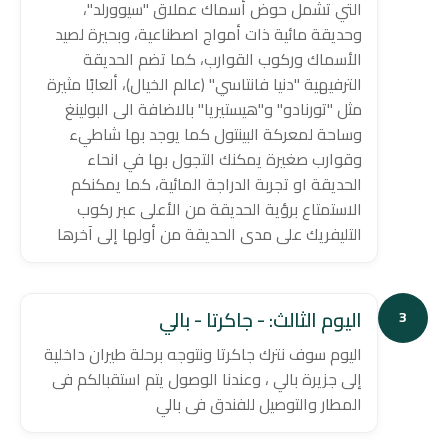
التي تشمل حوض أسماك عملاق "سيوورلد"،
وحديقة مائية ذات أمواج اصطناعية، وبحيرة لصيد
الأسماك وركوب القوارب، كما تضم الحديقة
الترفيهية "دنيا فانتاسي" (عالم الخيال)، ألعابًا مثيرة
مثل "تورنادو" و"هيستيريا" بالاضافة الى البولينغ
وساحة لمعركة البينتول كما يوجد بها شاطيء
وقوارب صغيرة يمكنك التجول بها في انحاء
الحديقة او تجربة الدراجة المائية، كما يمكنكم
الاستمتاع برؤية الحديقة من الأعلى عبر ركوب
التليفريك على مدى الحديقة من أولها إلى آخرها
اليوم الثالث: - جاكرتا - بالي
3
اليوم سوف نترك جاكرتا ونتوجه برحلة طيران داخلية
إلى جزيرة بالي ، وعندنا الوصول يتم استقبالكم فى
المطار والتوصيل للفندق فى بالي