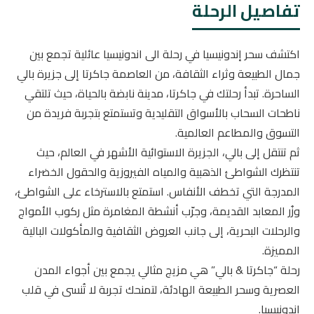
تفاصيل الرحلة
اكتشف سحر إندونيسيا في رحلة الى اندونيسيا عائلية تجمع بين
جمال الطبيعة وثراء الثقافة، من العاصمة جاكرتا إلى جزيرة بالي
الساحرة. تبدأ رحلتك في جاكرتا، مدينة نابضة بالحياة، حيث تلتقي
ناطحات السحاب بالأسواق التقليدية وتستمتع بتجربة فريدة من
التسوق والمطاعم العالمية.
ثم تنتقل إلى بالي، الجزيرة الاستوائية الأشهر في العالم، حيث
تنتظرك الشواطئ الذهبية والمياه الفيروزية والحقول الخضراء
المدرجة التي تخطف الأنفاس. استمتع بالاسترخاء على الشواطئ،
وزُر المعابد القديمة، وجرّب أنشطة المغامرة مثل ركوب الأمواج
والرحلات البحرية، إلى جانب العروض الثقافية والمأكولات البالية
المميزة.
رحلة “جاكرتا & بالي” هي مزيج مثالي يجمع بين أجواء المدن
العصرية وسحر الطبيعة الهادئة، لتمنحك تجربة لا تُنسى في قلب
إندونيسيا.