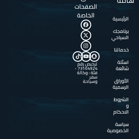
هامة
الصفحات
الخاصة
الرئيسية
برنامجك
السياحي
خدماتنا
اسئلة
ترخيص رقم
شائعة
73104924 -
فئة : وكالة
سفر
الأوراق
وسياحة
الرسمية
الشروط
و
الاحكام
سياسة
الخصوصية