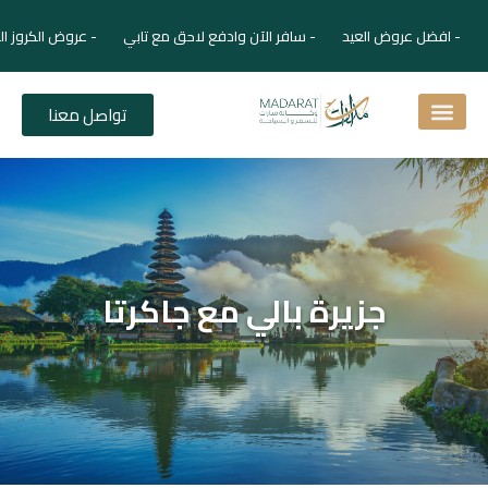
- افضل عروض العيد - سافر الآن وادفع لاحق مع تابي - عروض الكروز ال
تواصل معنا
اسئلة شائعة
دليل الفنادق
نصائح للمسافر
برنامجك السياحي
دليلك السياحي
المقالات و المجلة السياحية
جزيرة بالي مع جاكرتا