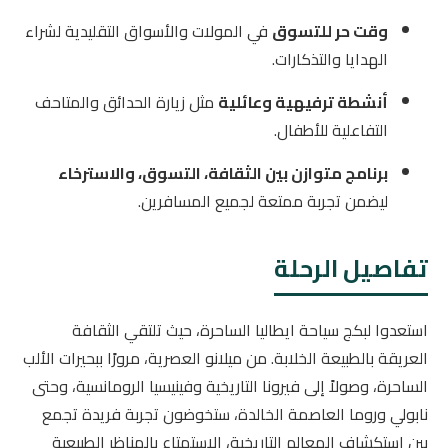
وقت حر للتسوق
في المولات والأسواق التقليدية لشراء
الهدايا والتذكارات.
أنشطة ترفيهية وعائلية
مثل زيارة الحدائق والمتاحف
التفاعلية للأطفال.
برنامج متوازن بين الثقافة، التسوق، والاسترخاء
ليضمن تجربة ممتعة لجميع المسافرين.
تفاصيل الرحلة
استعدوا لبكج سياحة ايطاليا الساحرة، حيث تلتقي الثقافة
العريقة بالطبيعة الخلابة. من ميلانو العصرية، مرورًا ببحيرات الألب
الساحرة، وصولاً إلى فيرونا التاريخية وفينيسيا الرومانسية، وحتى
نابولي وروما العاصمة الخالدة، ستخوضون تجربة فريدة تجمع
بين استكشاف المعالم التاريخية، الاستمتاع بالمناظر الطبيعية