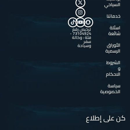
السياحي
خدماتنا
اسئلة
ترخيص رقم
شائعة
73104924 -
فئة : وكالة
سفر
الأوراق
وسياحة
الرسمية
الشروط
و
الاحكام
سياسة
الخصوصية
كن على إطلاع