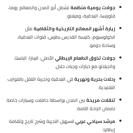
جولات يومية منظمة
تشمل أبرز المدن والمعالم: روما،
فلورنسا، البندقية، وميلانو.
زيارة أشهر المعالم التاريخية والثقافية
مثل
الكولوسيوم، كنيسة القديس بطرس، قنوات البندقية،
وساحة دومو.
جولات تذوق الطعام الإيطالي
الأصلي: البيتزا، الباستا،
والجيلاتو مع خيارات وجبات حلال.
رحلات بحرية ونهرية
في البندقية وتجربة التنقل بالقوارب
التقليدية.
تنقلات مريحة
بين المدن بواسطة حافلات وسيارات خاصة
لضمان الراحة التامة.
مرشد سياحي عربي
لتسهيل التجربة وشرح تاريخ وثقافة
إيطاليا.