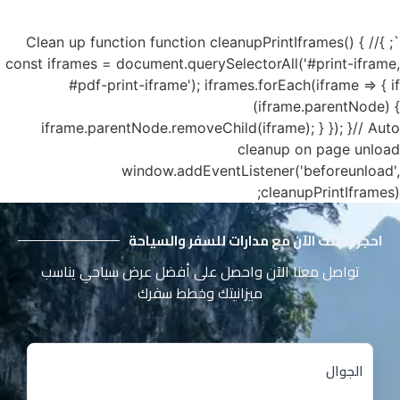
`; }// Clean up function function cleanupPrintIframes() {
const iframes = document.querySelectorAll('#print-iframe,
#pdf-print-iframe'); iframes.forEach(iframe => { if
(iframe.parentNode) {
iframe.parentNode.removeChild(iframe); } }); }// Auto
cleanup on page unload
window.addEventListener('beforeunload',
cleanupPrintIframes);
احجز رحلتك الآن مع مدارات للسفر والسياحة
تواصل معنا الآن واحصل على أفضل عرض سياحي يناسب
ميزانيتك وخطط سفرك
الجوال