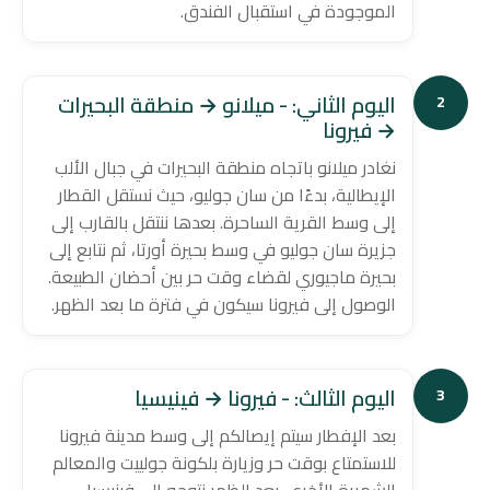
الموجودة في استقبال الفندق.
اليوم الثاني: - ميلانو → منطقة البحيرات
2
→ فيرونا
نغادر ميلانو باتجاه منطقة البحيرات في جبال الألب
الإيطالية، بدءًا من سان جوليو، حيث نستقل القطار
إلى وسط القرية الساحرة. بعدها ننتقل بالقارب إلى
جزيرة سان جوليو في وسط بحيرة أورتا، ثم نتابع إلى
بحيرة ماجيوري لقضاء وقت حر بين أحضان الطبيعة.
الوصول إلى فيرونا سيكون في فترة ما بعد الظهر.
اليوم الثالث: - فيرونا → فينيسيا
3
بعد الإفطار سيتم إيصالكم إلى وسط مدينة فيرونا
للاستمتاع بوقت حر وزيارة بلكونة جولييت والمعالم
الشهيرة الأخرى. بعد الظهر نتوجه إلى فينيسيا،