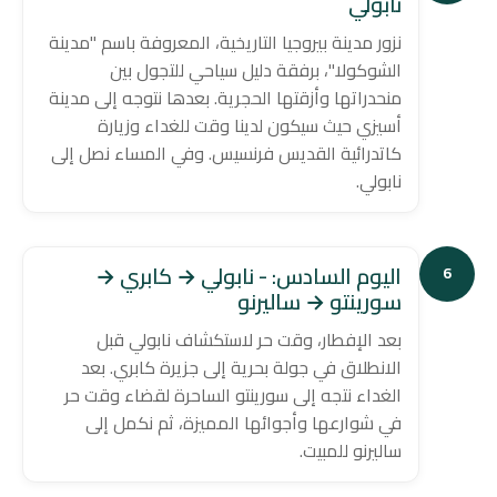
نابولي
نزور مدينة بيروجيا التاريخية، المعروفة باسم "مدينة
الشوكولا"، برفقة دليل سياحي للتجول بين
منحدراتها وأزقتها الحجرية. بعدها نتوجه إلى مدينة
أسيزي حيث سيكون لدينا وقت للغداء وزيارة
كاتدرائية القديس فرنسيس. وفي المساء نصل إلى
نابولي.
اليوم السادس: - نابولي → كابري →
6
سورينتو → ساليرنو
بعد الإفطار، وقت حر لاستكشاف نابولي قبل
الانطلاق في جولة بحرية إلى جزيرة كابري. بعد
الغداء نتجه إلى سورينتو الساحرة لقضاء وقت حر
في شوارعها وأجوائها المميزة، ثم نكمل إلى
ساليرنو للمبيت.