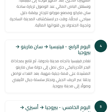
ونستقل الباص المائي عند الوصول لزيارة ساحة
سان ماركو ومصنع مورانو للزجاج برفقة دليل
سياحي. لاحقًا، وقت حر لاستكشاف المدينة الساحرة
وتجربة الجندولا بين قنواتها المائية.
اليوم الرابع: - فينيسيا → سان مارينو →
4
بيروجيا
نغادر فينيسيا باتجاه مدينة بادوفا، ثم نتابع بمحاذاة
البحر الأدرياتيكي حتى نصل إلى دولة سان مارينو
المشيدة على قمة جبلية مهيبة. بعد الغداء نواصل
رحلتنا عبر الريف الجبلي ونجتاز سلسلة جبال الأبينيني
وصولًا إلى مدينة بيروجيا.
اليوم الخامس: - بيروجيا → أسيزي →
5