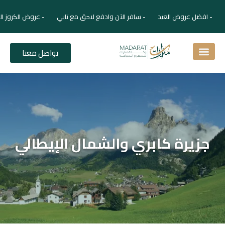
- افضل عروض العيد - سافر الآن وادفع لاحق مع تابي - عروض الكروز ال
تواصل معنا
اسئلة شائعة
دليل الفنادق
نصائح للمسافر
برنامجك السياحي
دليلك السياحي
المقالات و المجلة السياحية
جزيرة كابري والشمال الإيطالي