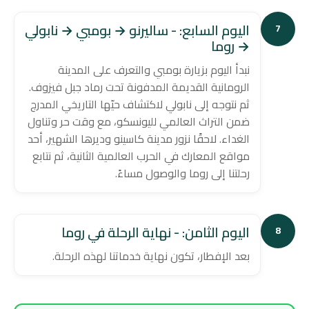
اليوم السابع: - ساليرنو → بومبي → نابولي
7
→ روما
نبدأ اليوم بزيارة بومبي والتعرف على المدينة
الرومانية القديمة المدفونة تحت رماد جبل فيزوف.
ثم نتوجه إلى نابولي لاكتشاف حيّها التاريخي المدرج
ضمن التراث العالمي لليونسكو، مع وقت حر وتناول
الغداء. لاحقًا نزور مدينة كاسينو وديرها الشهير، أحد
مواقع المعارك في الحرب العالمية الثانية، ثم نتابع
رحلتنا إلى روما والوصول مساءً.
اليوم الثامن: - نهاية الرحلة في روما
8
بعد الإفطار، تكون نهاية خدماتنا لهذه الرحلة.