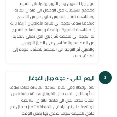
مول زارا للتسوق ودار الأوبرا والبرلمان القديم
ومجمع السينمات حتى الوصول الى ميدان الحرية
ومشاهدة تمثال القديس ماري جرجس الذهبي
وبعدها سوف نتوجه الى منتزة الأوروبيين ( ريغا بارك
) لمشاهدة النافورة الراقصة وجسر السلام الشهير
ثم التوجه الى منطقة شارديني التى تمتلئ بالعديد
من المطاعم والمقاهي على الطراز الأوروبي
والعربي ثم التوجه الى المطعم للعشاء. عودة إلى
الفندق. مبيت.
اليوم الثاني: - جولة جبال القوقاز
2
بعد الإفطار وفى تمام الساعه العاشرة صباحا سوف
نبدأ رحلتنا الى قلب جبال القوقاز. بعد 40 دقيقة من
التحرك سوف نصل الى قلعة انانورى التاريخية
الواقعة على نهر اراجفى. المنطقة تتميز بجمال غير
عادي للطبيعة سوف نقضي بها بعض الوقت