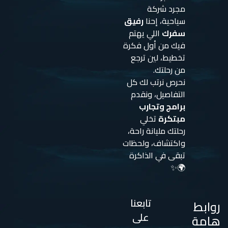
مجرد شركة
سياحية، إحنا
رفيق
سفرك
اللي يهتم
فيك من أول فكرة
تخطيط، لين ترجع
من رحلتك.
نحرص نرتب لك كل
التفاصيل، ونقدم
برامج وتجارب
مبتكرة
تخلي
رحلتك مليانة راحة،
واكتشاف، ولحظات
تبقى في الذاكرة
🌍✨
تابعنا
روابط
على
هامة