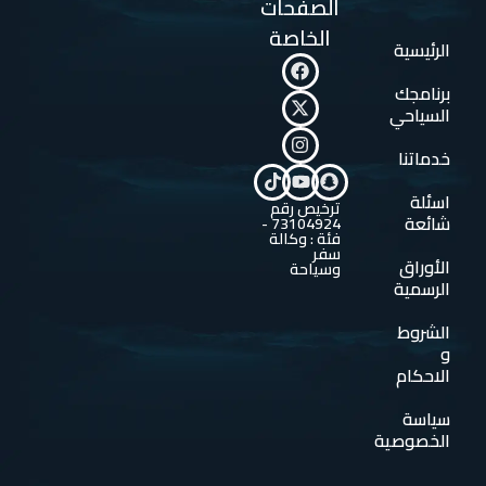
الصفحات
الخاصة
الرئيسية
برنامجك
السياحي
خدماتنا
اسئلة
ترخيص رقم
شائعة
73104924 -
فئة : وكالة
سفر
الأوراق
وسياحة
الرسمية
الشروط
و
الاحكام
سياسة
الخصوصية