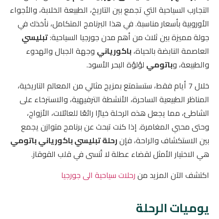
التجارب السياحية التي تجمع بين التاريخ، الطبيعة الخلابة، والأجواء
الأوروبية بأسعار مناسبة. في هذا البرنامج المتكامل، نأخذك في
جولة مميزة بين ثلاث من أهم مدن جورجيا السياحية:
تبليسي
العاصمة النابضة بالحياة،
باكورياني
وجهة الجبال والهدوء
والطبيعة، و
باتومي
لؤلؤة البحر الأسود.
خلال 7 أيام فقط، ستستمتع بمزيج مثالي من المعالم التاريخية،
المناظر الطبيعية الساحرة، الأنشطة الترفيهية، والاسترخاء على
الشاطئ، مما يجعل هذه الرحلة خيارًا رائعًا للعائلات، الأزواج،
وحتى محبي المغامرة. إذا كنت تبحث عن برنامج متوازن يجمع
بين الاستكشاف والراحة، فإن
رحلة تبليسي باكورياني باتومي
هي الاختيار الأمثل لقضاء عطلة لا تُنسى في قلب القوقاز.
اكتشف الآن المزيد من
رحلات سياحية الى جورجيا
يوميات الرحلة