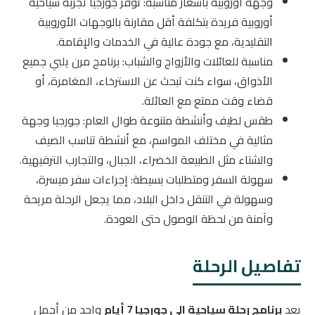
وجهة أوروبية بأسعار مناسبة: توفر جورجيا تجربة سياحية
أوروبية فريدة بتكلفة أقل مقارنة بالوجهات الأوروبية
التقليدية، مع جودة عالية في الخدمات والإقامة.
مناسبة للعائلات والأزواج والشباب: برنامج مرن يلبي جميع
الأذواق، سواء كنت تبحث عن الاسترخاء، المغامرة، أو
قضاء وقت ممتع مع العائلة.
طقس لطيف وأنشطة متنوعة طوال العام: جورجيا وجهة
مثالية في مختلف المواسم، مع أنشطة تناسب الصيف
والشتاء مثل الطبيعة الخضراء، الجبال، والتجارب الترفيهية.
سهولة السفر ومتطلبات بسيطة: إجراءات سفر ميسرة،
وسهولة في التنقل داخل البلاد، مما يجعل الرحلة مريحة
وآمنة من لحظة الوصول حتى العودة.
تفاصيل الرحلة
يعد
برنامج رحلة سياحية الى جورجيا 7 أيام
واحد من أجمل