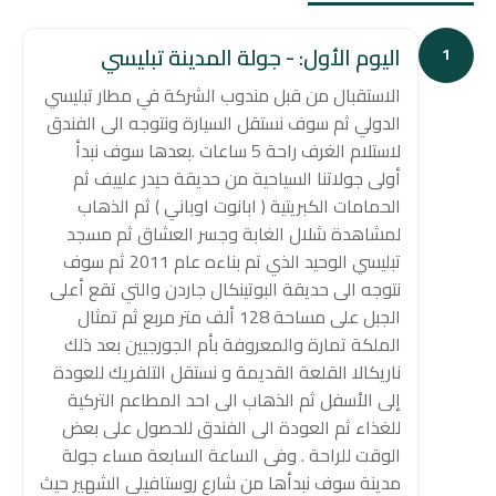
اليوم الأول: - جولة المدينة تبليسي
1
الاستقبال من قبل مندوب الشركة في مطار تبليسي
الدولي ثم سوف نستقل السيارة ونتوجه الى الفندق
لاستلام الغرف راحة 5 ساعات .بعدها سوف نبدأ
أولى جولاتنا السياحية من حديقة حيدر علييف ثم
الحمامات الكبريتية ( ابانوت اوباني ) ثم الذهاب
لمشاهدة شلال الغابة وجسر العشاق ثم مسجد
تبليسي الوحيد الذي تم بناءه عام 2011 ثم سوف
نتوجه الى حديقة البوتينكال جاردن والتي تقع أعلى
الجبل على مساحة 128 ألف متر مربع ثم تمثال
الملكة تمارة والمعروفة بأم الجورجيين بعد ذلك
ناريكالا القلعة القديمة و نستقل التلفريك للعودة
إلى الأسفل ثم الذهاب الى احد المطاعم التركية
للغذاء ثم العودة الى الفندق للحصول على بعض
الوقت للراحة . وفى الساعة السابعة مساء جولة
مدينة سوف نبدأها من شارع روستافيلي الشهير حيث