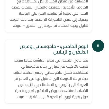
المسائية من ميدان أنجيلا ميركل لمشاهدة برج
الحروف الأبجدية الجورجية والتمثال المتحرك لقصة
الحب (على ونينو) ثم متابعة السير على البولفار
وصولا إلى عرض النافورات الراقصة. بعد ذلك التوجه
لتناول وجبة العشاء ثم عودة إلى الفندق – مبيت.
اليوم الخامس: - ماخونساتي وعرض
5
الدلافين والزيبلاين
بعد تناول الافطار فى تمام العاشرة صباحا سوف
نتوجه 28 كيلو متر غربا إلى بلدة ماخونساتي
لمشاهدة شلال ماخونساتي وجسر الملكة تماره
حيث روعة الطبيعة التى لا مثيل لها فى العالم ثم
العودة الى باتومي و الاستمتاع بي الزيب لاين
الذهاب لمشاهدة عروض الدلافين ثم جولة حرة
حول بحيرة نوري ثم العودة الى الفندق – مبيت