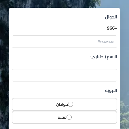
الجوال
+966
الاسم (اختياري)
الهوية
مواطن
مقيم