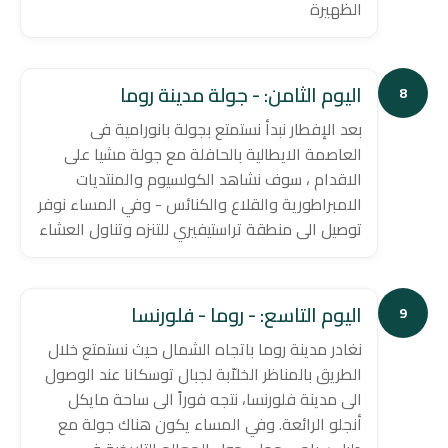
الظهيرة
اليوم الثامن: - جولة مدينة روما
8
بعد الإفطار نبدأ نستمتع بجولة بانورامية فى
العاصمة الايطالية بالحافلة مع جولة مشيا على
الاقدام ، سوف نشاهد الكولسيوم والمنتديات
الامبراطورية والقلاع والكنائس - وفي المساء نوفر
توصيل الى منطقة تراستيفيري للتنزه وتناول العشاء
اليوم التاسع: - روما - فلورنسا
9
نغادر مدينة روما باتجاه الشمال حيث نستمتع خلال
الطريق بالمناظر الخلاّبة لجبال توسكانا عند الوصول
الى مدينة فلورنسا، نتجه فوراً الى ساحة مايكل
أنجلو الرائعة. وفي المساء يكون هناك جولة مع