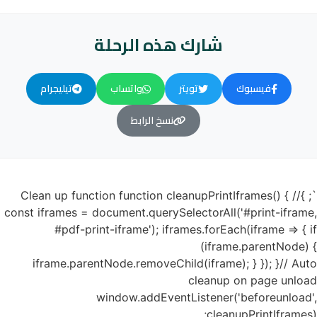
شارك هذه الرحلة
فيسبوك
تويتر
واتساب
تيليجرام
نسخ الرابط
`; }// Clean up function function cleanupPrintIframes() {
const iframes = document.querySelectorAll('#print-iframe,
#pdf-print-iframe'); iframes.forEach(iframe => { if
(iframe.parentNode) {
iframe.parentNode.removeChild(iframe); } }); }// Auto
cleanup on page unload
window.addEventListener('beforeunload',
cleanupPrintIframes);