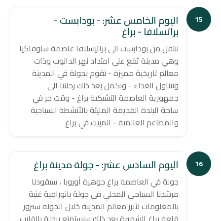
اليوم الخامس عشر: - بودابست -
15
براتسلافا - براغ
ننتقل من بودابست الى براتيسلافا عاصمة سلوفاكيا
وهي مدينة تقع على امتداد نهر الدانوب وذات
معالم تاريخية مميزة - نقوم بجولة في المدينة
ونتناول الغداء - ونكمل بعد ذلك رحلتنا الى
جمهورية العاصمة التشيكية براغ - وقت حر في
ساحة البلدة القديمة المليئة بالأنشطة السياحية
والمطاعم العالمية - المبيت في براغ
اليوم السادس عشر: - جولة مدينة براغ
16
جولة في العاصمة براغ جوهرة أوروبا ، سيقودنا
مرشدنا السياحي المحلي في جولة بانورامية غنية
بالمعلومات لأبرز معالم المدينة خلال الجولة سنزور
قلعة براغ الشهيرة بعد ذلك سنستمتع برحلة بالقارب