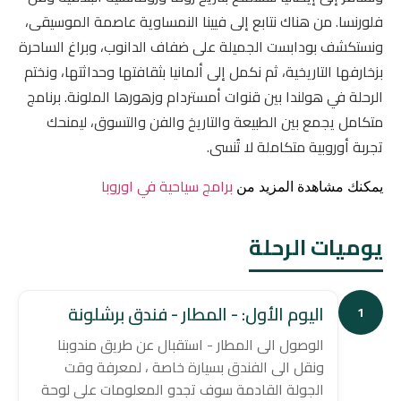
فلورنسا. من هناك نتابع إلى فيينا النمساوية عاصمة الموسيقى،
ونستكشف بودابست الجميلة على ضفاف الدانوب، وبراغ الساحرة
بزخارفها التاريخية، ثم نكمل إلى ألمانيا بثقافتها وحداثتها، ونختم
الرحلة في هولندا بين قنوات أمستردام وزهورها الملونة. برنامج
متكامل يجمع بين الطبيعة والتاريخ والفن والتسوق، ليمنحك
تجربة أوروبية متكاملة لا تُنسى.
برامج سياحية في اوروبا
يمكنك مشاهدة المزيد من
يوميات الرحلة
اليوم الأول: - المطار - فندق برشلونة
1
الوصول الى المطار - استقبال عن طريق مندوبنا
ونقل الى الفندق بسيارة خاصة ، لمعرفة وقت
الجولة القادمة سوف تجدو المعلومات على لوحة