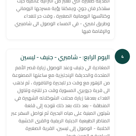
المدينة صغيرة التي تعتبر من التراثية عالمية حيث
سنتذكر فان جوخ، ويمكننا رؤية مسرحها الروماني
وكنائسها الرومانية الصغيرة ، وقت حر للغداء
وطريق لميري - في المساء الوصول الى شامبيري
والإقامة فيها
اليوم الرابع: - شامبري - جنيف - ليسين
4
المغادرة الى جنيف وعند الوصول زيارة قصر الأمم
المتحدة والحديقة الإنجليزية مع ساعتها المصنوعة
من الزهور مع وقت حر للبحيرة والنافورة ، ثم نذهب
الى قرية جرويري المسورة وقت حر للتنزه وتناول
الغداء بعدها زيارة محلات الشوكلاته الشهيرة في
المنطقة - بعد ذلك بعد ذلك نتوجه إلى قلعة
شيلون المبنية على مياه البحيرة ثم نواصل السفر عبر
المناظر الطبيعية الجبلية الريفية والقرى الخشبية
الخلابة - الوصول إلى ليسين، القرية الصغيرة
الساحرة و المبيت فيها