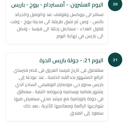
اليوم العشرون: - أمستردام - بروج - باريس
20
نسافر الى بروكسل ونتوقف عند واتوميل والجراند
بالاس - ومن ثم نشق طريقنا الى مدينة بروج - وقت
لتناول الغداء - نستكمل رحلتنا الى فرنسا - ونصل
الى باريس في نهاية اليوم
اليوم 21: - جولة باريس الحرة
21
سنتعمق فى تاريخ فرنسا العريق فى قصر فيرساي
الرائع المشهور بحدائقه الخلابة ، عند عودتنا إلى
باريس سنزور حي مونمارتر البوهيمي الساحر الذي
يشتهر بفنانيه ورساميه وعروضه الليلية ، سننطلق
في جولة بانورامية مع مرشد محلي نستعرض فيها
شوارعها الرائعة ومعالمها الأثرية ، بعد ذلك
سنعود إلى الفندق