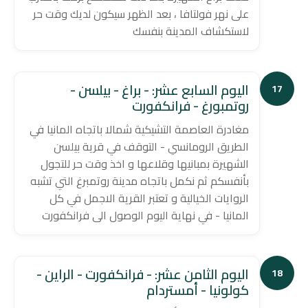
على نهر فولتافا ، بعد الظهر سيكون لديك وقت حر
لاستكشاف المدينة بنفسك
اليوم السابع عشر: - براغ - بيلسن -
17
روتمبورغ - فرانكفورت
مغادرة العاصمة التشيكية شمالا باتجاه المانيا في
الطريق الرومانسي - التوقف في قرية بيلسن
الشهيرة بمبانيها وقلاعها و اخذ وقت حر للتجول
بأنفسكم ثم نكمل باتجاه مدينة روتمبرغ التي تشبه
الروايات الخيالية و تعتبر القرية الاجمل في كل
المانيا - في نهاية اليوم الوصول الى فرانكفورت
اليوم الثامن عشر: - فرانكفورت - الراين -
18
كولونيا - أمستردام