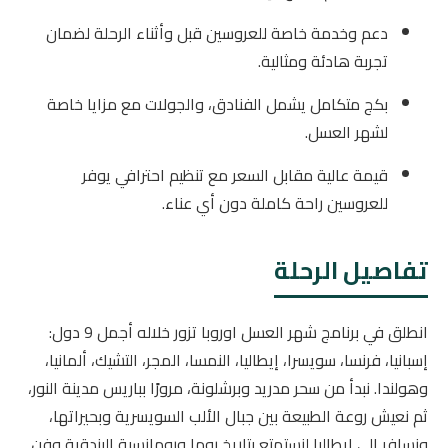
دعم وخدمة خاصة للعروسين قبل وأثناء الرحلة لضمان
تجربة هادئة ومثالية.
بكج متكامل يشمل الفنادق، والجولات مع مزايا خاصة
لشهر العسل.
قيمة عالية مقابل السعر مع تنظيم احترافي يوفر
للعروسين راحة كاملة دون أي عناء.
تفاصيل الرحلة
انطلق في برنامج شهر العسل اوروبا تزور خلاله أجمل 9 دول:
إسبانيا، فرنسا، سويسرا، إيطاليا، النمسا، المجر، التشيك، ألمانيا،
وهولندا. نبدأ من سحر مدريد وبرشلونة، مرورًا بباريس مدينة النور،
ثم نعيش روعة الطبيعة بين جبال الألب السويسرية وبحيراتها،
ونسافر إلى إيطاليا لنستمتع بتاريخ روما ورومانسية البندقية وفن