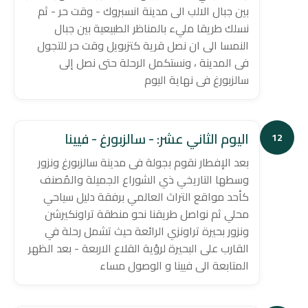
بين جبال الالب الى مدينة انسبروك - وقت حر - ثم
نسلك طريقا مليء بالمناظر الطبيعية بين جبال
النمسا الى ان نصل قرية كتزبويل وقت حر للتجول
فى المدينة ، ونستكمل الرحلة حتى نصل إلى
سالزبورغ فى نهاية اليوم
اليوم الثاني عشر: - سالزبورغ - فيينا
12
بعد الإفطار نقوم بجولة فى مدينة سالزبورغ ونزور
وسطها التاريخي ذي الشوراع الجميلة والمُصنف
كأحد مواقع التراث العالمي برفقة دليل سياحي
محلي ثم نواصل طريقنا نحو منطقة تراونكيرشن
ونزور بحيرة تراونزي الرائعة حيث تشمل رحلة في
القارب على البحيرة لرؤية القلاع الاربعة - بعد الظهر
المتابعة الى فيينا و الوصول مساء