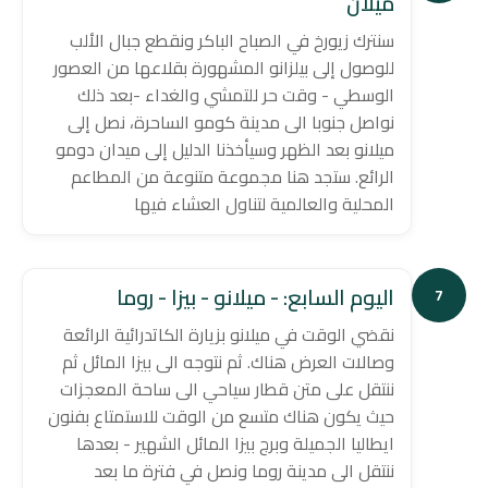
ميلان
سنترك زيورخ في الصباح الباكر ونقطع جبال الألب
للوصول إلى بيلزانو المشهورة بقلاعها من العصور
الوسطي - وقت حر للتمشي والغداء -بعد ذلك
نواصل جنوبا الى مدينة كومو الساحرة، نصل إلى
ميلانو بعد الظهر وسيأخذنا الدليل إلى ميدان دومو
الرائع. ستجد هنا مجموعة متنوعة من المطاعم
المحلية والعالمية لتناول العشاء فيها
اليوم السابع: - ميلانو - بيزا - روما
7
نقضي الوقت في ميلانو بزيارة الكاتدرائية الرائعة
وصالات العرض هناك. ثم نتوجه الى بيزا المائل ثم
ننتقل على متن قطار سياحي الى ساحة المعجزات
حيث يكون هناك متسع من الوقت للاستمتاع بفنون
ايطاليا الجميلة وبرج بيزا المائل الشهير - بعدها
ننتقل الى مدينة روما ونصل في فترة ما بعد