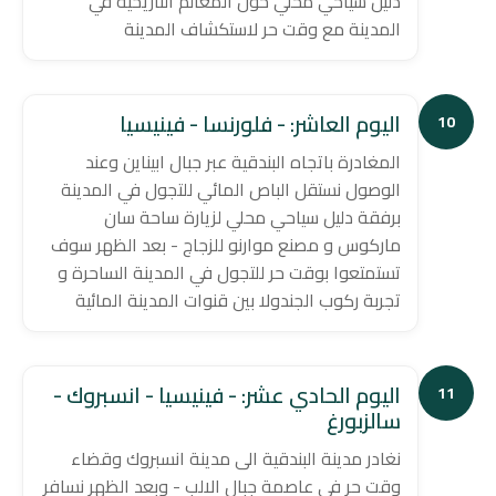
دليل سياحي محلي حول المعالم التاريخية في
المدينة مع وقت حر لاستكشاف المدينة
اليوم العاشر: - فلورنسا - فينيسيا
10
المغادرة باتجاه البندقية عبر جبال ابيناين وعند
الوصول نستقل الباص المائي للتجول في المدينة
برفقة دليل سياحي محلي لزيارة ساحة سان
ماركوس و مصنع موارنو للزجاج - بعد الظهر سوف
تستمتعوا بوقت حر للتجول في المدينة الساحرة و
تجربة ركوب الجندولا بين قنوات المدينة المائية
اليوم الحادي عشر: - فينيسيا - انسبروك -
11
سالزبورغ
نغادر مدينة البندقية الى مدينة انسبروك وقضاء
وقت حر في عاصمة جبال الالب - وبعد الظهر نسافر