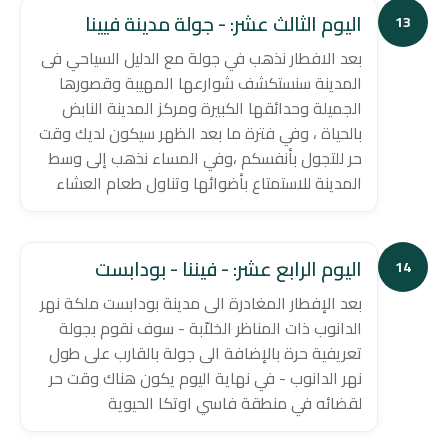
اليوم الثالث عشر: - جولة مدينة فيينا
13
بعد الافطار نذهب في جولة مع الدليل السياحي فى
المدينة سنستكشف شوارعها المهيبة وقصورها
الجميلة وحدائقها الكبيرة ومركز المدينة النابض
بالحياة ، وفي فترة ما بعد الظهر سيكون لديك وقت
حر للتجول بأنفسكم ،وفي المساء نذهب إلى وسط
المدينة للاستمتاع بأضوائها وتناول طعام العشاء
اليوم الرابع عشر: - فيننا - بودابست
14
بعد الإفطار المغادرة الى مدينة بودابست ملكة نهر
الدانوب ذات المناظر الخلاّبة - سوف نقوم بجولة
تعريفية حرة بالإضافة الى جولة بالقارب على طول
نهر الدانوب - في نهاية اليوم يكون هناك وقت حر
لقضائه في منطقة فاسي اوتكا الحيوية