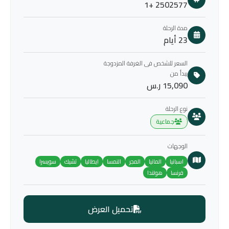
2502577 +1
مدة الرحلة
23 أيام
السعر للشخص فى الغرفة المزدوجة
يبدأ من
15,090 ر.س
نوع الرحلة
جماعية
الوجهات
اسبانيا
المانيا
المجر
النمسا
ايطاليا
تشيك
سويسرا
فرنسا
هولندا
تحميل العرض