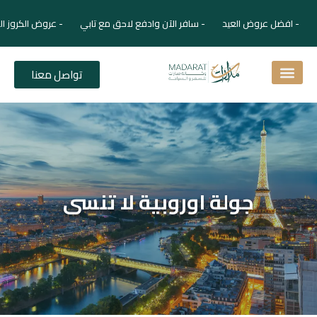
- افضل عروض العيد - سافر الآن وادفع لاحق مع تابي - عروض الكروز ال
تواصل معنا
اسئلة شائعة
دليل الفنادق
نصائح للمسافر
برنامجك السياحي
دليلك السياحي
المقالات و المجلة السياحية
جولة اوروبية لا تنسى