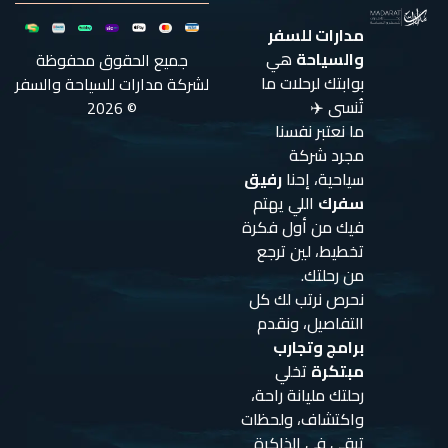
مدارات للسفر
والسياحة
هي
جميع الحقوق محفوظة
بوابتك لرحلات ما
لشركة مدارات للسياحة والسفر
تُنسى ✈️
© 2026
ما نعتبر نفسنا
مجرد شركة
سياحية، إحنا
رفيق
سفرك
اللي يهتم
فيك من أول فكرة
تخطيط، لين ترجع
من رحلتك.
نحرص نرتب لك كل
التفاصيل، ونقدم
برامج وتجارب
مبتكرة
تخلي
رحلتك مليانة راحة،
واكتشاف، ولحظات
تبقى في الذاكرة