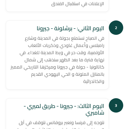
الإعلانات في استقبال الفندق
اليوم الثاني: - برشلونة - جيرونا
2
في الصباح نستمتع بجولة في المدينة وشارع
رامبلاس وأعمال غاودي وذكريات الألعاب
الأولمبية. وقت حر في ويط المدينة للغداء. في
نهاية فترة ما بعد الظهر سنذهب إلى شمال
كاتالونيا - جولة في جيرونا ومركزها التاريخي المميز
بالمنازل الملونة و الحي اليهودي القديم
والكاتدرائية
اليوم الثالث: - جيرونا - طريق لميري -
3
شامبري
نتوجه إلى فرنسا ونعبر بروفانس نتوقف في آرل