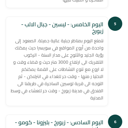
اليوم الخامس: - ليسين - جبال الالب -
5
زيورخ
نتمتع اليوم بمناظر جبلية عالية جميلة. الصعود إلى
واحدة من أروع المواقع في سويسرا حيث يمكنك
رؤية الجليد والثلوج على مدار السنة - الركوب
التلفريك الى ارتفاع 3000 متر حيث و قضاء وقت و
لا اروع مع تنوع النشاطات على القمة يمكنكم
الاختيا ر منها - وقت حر للغداء في انترلاكن - ثم
التوجه الى قرية لوسيرن الساحرة في طريقنا الى
الفندق في مدينة زيورخ - وقت حر للعشاء في وسط
المدنية
اليوم السادس: - زيورخ - بليزونا - كومو -
6