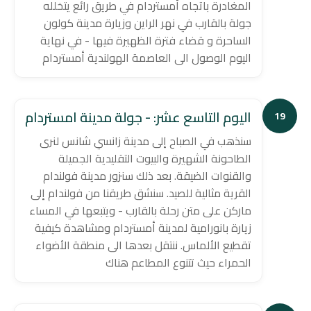
المغادرة باتجاه أمستردام في طريق رائع يتخلله
جولة بالقارب في نهر الراين وزيارة مدينة كولون
الساحرة و قضاء فترة الظهيرة فيها - في نهاية
اليوم الوصول الى العاصمة الهولندية أمستردام
اليوم التاسع عشر: - جولة مدينة امستردام
19
سنذهب في الصباح إلى مدينة زانسي شانس لنرى
الطاحونة الشهيرة والبيوت التقليدية الجميلة
والقنوات الضيقة. بعد ذلك سنزور مدينة فولندام
القرية مثالية للصيد. سنشق طريقنا من فولندام إلى
ماركن على متن رحلة بالقارب - ويتبعها في المساء
زيارة بانورامية لمدينة أمستردام ومشاهدة كيفية
تقطيع الألماس. ننتقل بعدها الى منطقة الأضواء
الحمراء حيث تتنوع المطاعم هناك