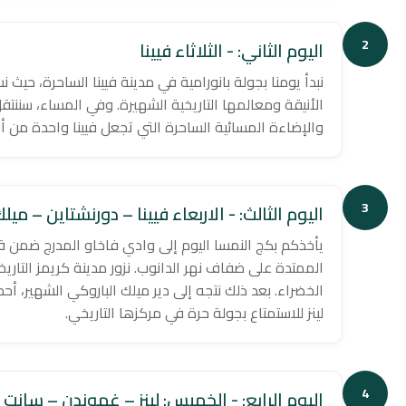
2
اليوم الثاني: - الثلاثاء فيينا
نبدأ يومنا بجولة بانورامية في مدينة فيينا الساحرة، ح
الأنيقة ومعالمها التاريخية الشهيرة. وفي المساء، سننتقل 
والإضاءة المسائية الساحرة التي تجعل فيينا واحدة من أب
3
اليوم الثالث: - الاربعاء فيينا – دورنشتاين – ميلك
يأخذكم بكج النمسا اليوم إلى وادي فاخاو المدرج ضمن قائ
الممتدة على ضفاف نهر الدانوب. نزور مدينة كريمز التاريخ
الخضراء. بعد ذلك نتجه إلى دير ميلك الباروكي الشهير، أح
لينز للاستمتاع بجولة حرة في مركزها التاريخي.
4
اليوم الرابع: - الخميس: لينز – غموندن – سانت