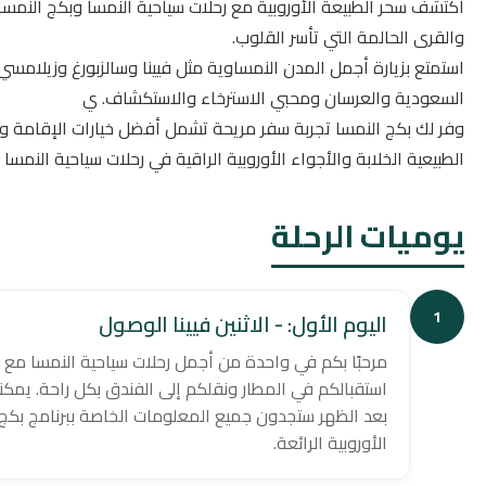
اكتشف سحر الطبيعة الأوروبية مع رحلات سياحية النمسا وبكج النمسا 
والقرى الحالمة التي تأسر القلوب.
استمتع بزيارة أجمل المدن النمساوية مثل فيينا وسالزبورغ وزيلامسي
السعودية والعرسان ومحبي الاسترخاء والاستكشاف. ي
وفر لك بكج النمسا تجربة سفر مريحة تشمل أفضل خيارات الإقامة وا
الطبيعية الخلابة والأجواء الأوروبية الراقية في رحلات سياحية النمسا ل
يوميات الرحلة
1
اليوم الأول: - الاثنين فيينا الوصول
مرحبًا بكم في واحدة من أجمل رحلات سياحية النمسا مع م
استقبالكم في المطار ونقلكم إلى الفندق بكل راحة. يمكن
بعد الظهر ستجدون جميع المعلومات الخاصة ببرنامج بكج 
الأوروبية الرائعة.