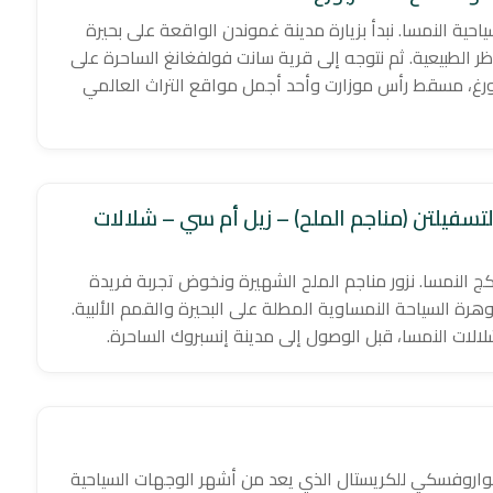
حية النمسا. نبدأ بزيارة مدينة غموندن الواقعة على بحيرة
اظر الطبيعية. ثم نتوجه إلى قرية سانت فولفغانغ الساحرة على
ورغ، مسقط رأس موزارت وأحد أجمل مواقع التراث العالمي
تسفيلتن (مناجم الملح) – زيل أم سي – شلالات
 النمسا. نزور مناجم الملح الشهيرة ونخوض تجربة فريدة
وهرة السياحة النمساوية المطلة على البحيرة والقمم الألبية.
لات النمسا، قبل الوصول إلى مدينة إنسبروك الساحرة.
سواروفسكي للكريستال الذي يعد من أشهر الوجهات السياحية