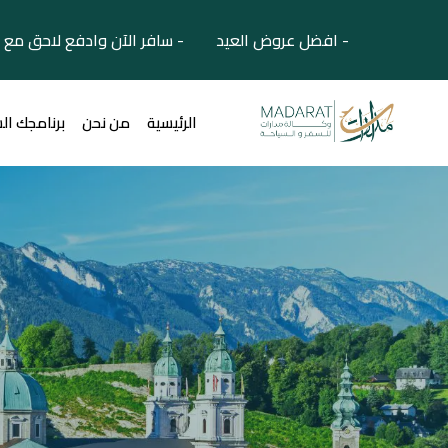
- افضل عروض العيد - سافر الآن وادفع لاحق مع 
الرئيسية
من نحن
برنامجك ال