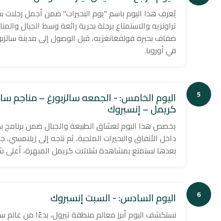
يُعرف هذا اليوم باسم "يوم البحيرات" ضمن أجمل رحلات سيا
تراونزيه والاستمتاع برحلة بحرية رائعة وسط الجبال والمن
ضفاف بحيرة فولفغانغزيه، قبل الوصول إلى مدينة سالزب
في أوروبا.
5
اليوم الخامس: - الجمعه سالزبورغ – مناجم سال
كريمل – إنسبروك
يخصص هذا اليوم لعشاق الطبيعة والجبال ضمن برنامج بكج
داخل الأنفاق والبحيرات الملحية، ثم نتجه إلى زيلامسي، ج
بعدها نستمتع بمشاهدة شلالات كريمل المبهرة، أعلى شلا
6
اليوم السادس: - السبت إنسبروك
نستكشف اليوم أبرز معالم منطقة تيرول، بدءًا من عالم 