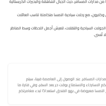
من مدارات المسافر، حيث الجبال الشاهقة والبحيرات الكريستالية
 وكابرون، مع رحلات سياحية النمسا متكاملة تناسب العائلات
لجولات السياحية والتنقلات، لتعيش أجمل اللحظات وسط المناظر
ا تُنسى.
دارات المسافر. عند الوصول إلى العاصمة فيينا، سيتم
كم الاسترخاء والاستمتاع بوقت حر بعد السفر، وفي فترة ما
النمسا معروضة في بهو الفندق استعدادًا لبدء مغامرتكم