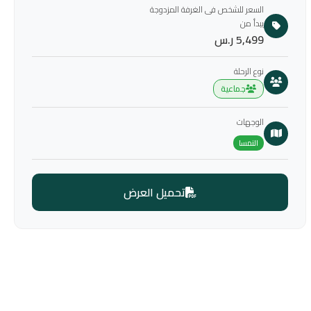
السعر للشخص فى الغرفة المزدوجة
يبدأ من
5,499 ر.س
نوع الرحلة
جماعية
الوجهات
النمسا
تحميل العرض