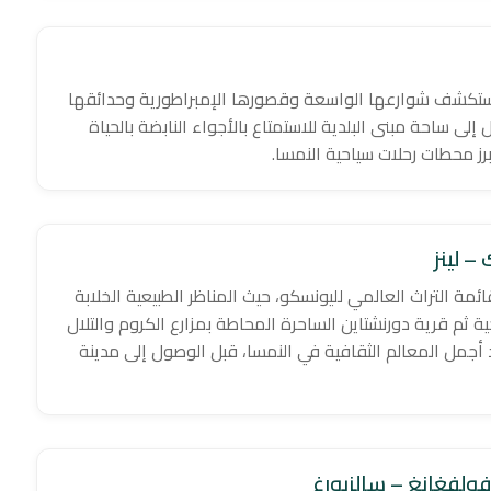
يث نستكشف شوارعها الواسعة وقصورها الإمبراطورية وحدائقها
إلى ساحة مبنى البلدية للاستمتاع بالأجواء النابضة بالحياة
رز محطات رحلات سياحية النمسا.
 – لينز
مة التراث العالمي لليونسكو، حيث المناظر الطبيعية الخلابة
ية ثم قرية دورنشتاين الساحرة المحاطة بمزارع الكروم والتلال
د أجمل المعالم الثقافية في النمسا، قبل الوصول إلى مدينة
 فولفغانغ – سالزبورغ