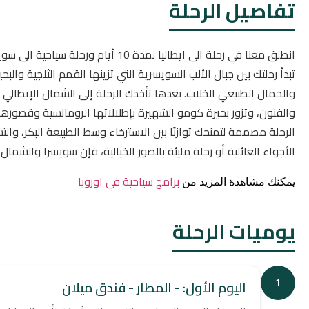
تفاصيل الرحلة
انطلق معنا في رحلة الى ايطاليا لمدة 
تبدأ رحلتك بين جبال الألب السويسرية التي تزينها القمم الثلجية وال
والجمال الطبيعي الخلاب. بعدها تأخذك الرحلة إلى الشمال الإيطالي ا
والفنون، وتزور بحيرة كومو الشهيرة بإطلالاتها الرومانسية وقصورها ا
الرحلة مصممة لتمنحك توازنًا بين الاسترخاء وسط الطبيعة البكر، و
الأجواء العائلية أو رحلة مليئة بالصور الخيالية، فإن سويسرا والشمال 
برامج سياحية في اوروبا
يمكنك مشاهدة المزيد من
يوميات الرحلة
1
اليوم الأول: - المطار - فندق ميلان