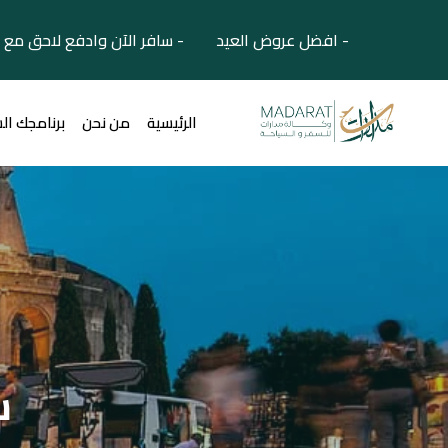
- افضل عروض العيد - سافر الآن وادفع لاحق مع 
الرئيسية
من نحن
برنامجك ال
س