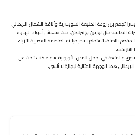
10 أيام ورحلة سياحية الى سويسرا تجمع بين روعة الطبيعة السويسرية وأناقة الشمال الإيطالي.
بحيرات الصافية مثل لوزيرن وإنترلاكن، حيث ستعيش أجواء الهدوء
لمفعم بالحياة، لتستمتع بسحر ميلانو العاصمة العصرية للأزياء
لتاريخية.
التسوق والمتعة في أجمل المدن الأوروبية. سواء كنت تبحث عن
الإيطالي هما الوجهة المثالية لإجازة لا تُنسى.