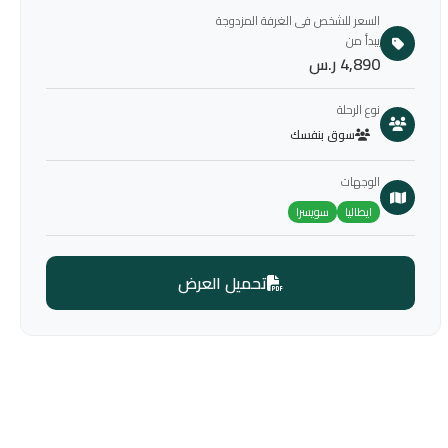
السعر للشخص فى الغرفة المزدوجة
يبدأ من
4,890 ر.س
نوع الرحلة
سوق بنفسك
الوجهات
ايطاليا
سويسرا
تحميل العرض