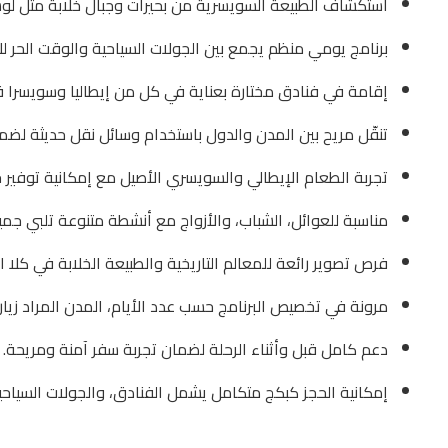
استكشاف الطبيعة السويسرية من بحيرات وجبال خلابة مثل لوسير
برنامج يومي منظم يجمع بين الجولات السياحية والوقت الحر 
إقامة في فنادق مختارة بعناية في كل من إيطاليا وسويسرا ق
تنقّل مريح بين المدن والدول باستخدام وسائل نقل حديثة لض
تجربة الطعام الإيطالي والسويسري الأصيل مع إمكانية توفير 
مناسبة للعوائل، الشباب، والأزواج مع أنشطة متنوعة تلبي جمي
فرص تصوير رائعة للمعالم التاريخية والطبيعة الخلابة في كلا ال
مرونة في تخصيص البرنامج حسب عدد الأيام، المدن المراد زيارت
دعم كامل قبل وأثناء الرحلة لضمان تجربة سفر آمنة ومريحة.
إمكانية الحجز كبكج متكامل يشمل الفنادق، والجولات السياح