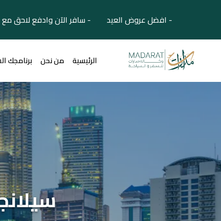
- افضل عروض العيد - سافر الآن وادفع لاحق مع 
الرئيسية
من نحن
برنامجك ال
سيلانجو