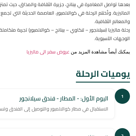
بعدها تواصل المغامرة في بينانج، جزيرة الثقافة والمذاق، حيث تمت
الماليزية. وتُختتم الرحلة في كوالالمبور، العاصمة الحديثة التي تجمع
والمعالم الثقافية.
رحلة ماليزيا (سيلانجور – لنكاوي – بينانج – كوالالمبور) تجربة مت
الوجهات الآسيوية.
عروض سفر الى ماليزيا
يمكنك أيضاً مشاهدة المزيد من
يوميات الرحلة
1
اليوم الأول: - المطار - فندق سيلانجور
الاستقبال في مطار كوالالمبور والتوصيل إلى الفندق وتس
2