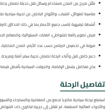
تنقّل مريح بين المدن باستخدام وسائل نقل حديثة لضمان رحلة
مناسبة للعوائل، الشباب، والأزواج الباحثين عن تجربة سياحية مت
أنشطة ترفيهية تناسب جميع الأعمار بما في ذلك الحدائق الترف
فرص تصوير رائعة للشواطئ، الغابات الاستوائية، والمعالم الحد
مرونة في تخصيص البرنامج حسب عدد الأيام، المدن المختارة، و
دعم كامل قبل وأثناء الرحلة لضمان تجربة سفر آمنة ومريحة.
بكج متكامل يشمل الإقامة، والجولات السياحية بأفضل قيمة 
تفاصيل الرحلة
استمتع برحلة سياحية ماليزيا تجمع بين المغامرة والاسترخاء والتسوق.
والأجواء العائلية الممتعة، ثم تنتقل إلى جزيرة لنكاوي ذات الشواطئ