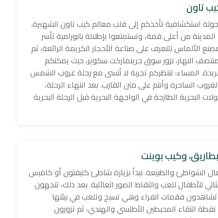
يب تاون
لة استكشافية تأخذكم إلى قلب معالم كيب تاون الشهيرة.
 المدينة من أعلى قمة، وتستمتعوا بإطلالة بانورامية تأسر
ك، تستكشفون Diamond Worx أو متجر مصنع الألماس للتعرف على صناعة الأحجار الكريمة الرائعة، ثم
منتصف النهار، نزور سوق جرينماركت سكوير، حيث يمكنكم
لفريدة. المساء: تنتظركم تجربة لا تُنسى مع رحلة غروب الشمس
تأملون ألوان الغروب الساحرة وأنتم على متن القارب. بعد انتهاء الرحلة،
لات البحرية الطازجة في الواجهة البحرية قبل الرحلة البحرية
لبطاريق، وكيب بوينت
ل الشواطئ والطبيعة. نبدأ بزيارة شاطئ كليفتون أو كامبس
الي للأطفال للعب والتقاط الصور العائلية. بعد ذلك، تتجهون
 تشاهدون فقمات الفراء وهي تسبح وتلعب في بيئتها
 نقطة التقاء المحيطين الأطلسي والهندي، ثم تزورون