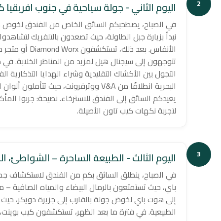
2
اليوم الثاني - جولة سياحية في جنوب افريقيا ك
في الصباح، يصطحبكم السائق الخاص من الفندق لخوض جو
نبدأ بزيارة جبل الطاولة، حيث تصعدون بالتلفريك لتشاهدوا
الأنفاس. بعد ذل
تتوجهون إلى سيجنال هيل لمزيد من المناظر الخلابة. في 
التجول بين الأكشاك التقليدية وشراء الهدايا التذكارية ا
البحرية انطلاقًا من V&A ووترفرونت، حيث ت
يعيدكم السائق إلى الفندق للاسترخاء. نصيحة: جربوا المأكو
لتجربة نكهات كيب تاون الأصيلة.
3
اليوم الثالث - الطبيعة الساحرة – الشواطئ، ا
في الصباح، ينطلق السائق بكم من الفندق لاستكشاف جما
باي، حيث تستمتعون بالرمال البيضاء والمياه الصافية – مث
إلى هوت باي لخوض جولة بالقارب إلى جزيرة دويكر، حيث
الطبيعية. في فترة ما بعد الظهر، تستكشفون كيب بوينت،