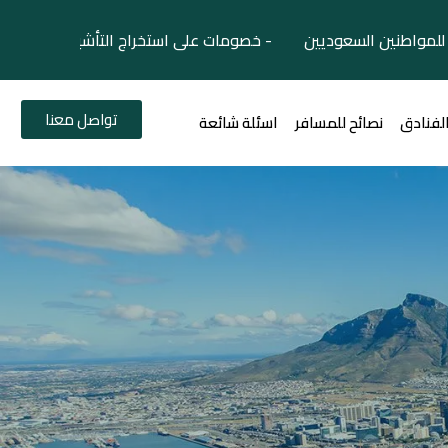
لمواطنين السعوديين - خصومات على استخراج التأشيرات السياح
تواصل معنا
الفنادق
نصائح للمسافر
اسئلة شائعة