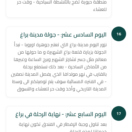
منطقة حيوية تضج بالأنشطة السياحية - وقت حر
للعشاء
اليوم السادس عشر: - جولة مدينة براغ
16
نزور اليوم مدينة براغ التي تعتبر جوهرة اوروبا - نبدأ
الجولة بزيارة قلعة براغ الشهيرة و ما حولها من
معالم مثل جسر تشارلز الشهير وبرج الساعة وغيرها
من الأماكن الساحرة - بعد ذلك نستمتع برحلة
بالقارب في نهر مولدافا الذي يفصل المدينة نصفين
- في الفتره المسائية سوف يتم توصيلكم الى وسط
المدينة التاريخي وأخذ وقت حر للعشاء والتسوق
اليوم السابع عشر: - نهاية الرحلة في براغ
17
بعد تناول وجبة الإفطار في الفندق تكون نهاية
خدماتنا لهذه الرحلة