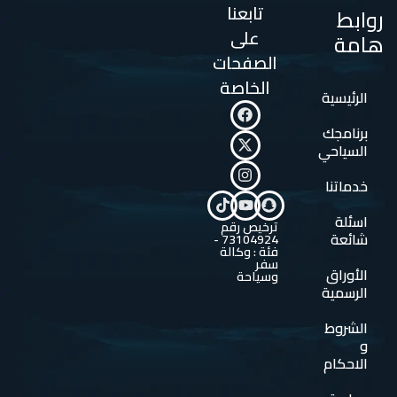
تابعنا
روابط
على
هامة
الصفحات
الخاصة
الرئيسية
برنامجك
السياحي
خدماتنا
اسئلة
ترخيص رقم
شائعة
73104924 -
فئة : وكالة
سفر
الأوراق
وسياحة
الرسمية
الشروط
و
الاحكام