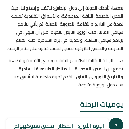
بعدها، تأخذك الجولة إلى دول البلطيق:
لاتفيا وإستونيا
، حيث
المدن القديمة، الأزقة المرصوفة، والأسواق التقليدية تمنحك
لمحة عن التاريخ والثقافة الأوروبية الأصيلة. ثم يأتي برنامج
سياحي المانيا، قلب أوروبا النابض بالحياة، قبل أن تنتهي في
برنامج سياحي التشيك، وتحديدًا في براغ الساحرة، حيث القلاع
القديمة والجسور التاريخية تضفي لمسة خيالية على ختام الرحلة.
هذه الرحلة المثالية للعائلات والشباب ومحبي الثقافة والطبيعة،
تجمع بين
المدن العصرية – المناظر الطبيعية الساحرة –
والتاريخ الأوروبي الغني
، لتقدم تجربة متكاملة لا تُنسى عبر
ست دول أوروبية متنوعة.
يوميات الرحلة
اليوم الأول: - المطار - فندق ستوكهولم
1