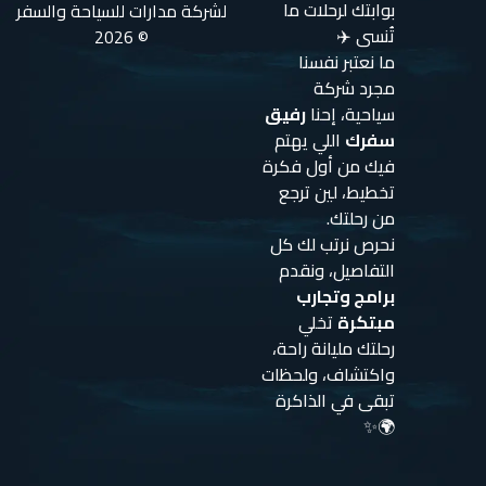
بوابتك لرحلات ما
لشركة مدارات للسياحة والسفر
تُنسى ✈️
© 2026
ما نعتبر نفسنا
مجرد شركة
سياحية، إحنا
رفيق
سفرك
اللي يهتم
فيك من أول فكرة
تخطيط، لين ترجع
من رحلتك.
نحرص نرتب لك كل
التفاصيل، ونقدم
برامج وتجارب
مبتكرة
تخلي
رحلتك مليانة راحة،
واكتشاف، ولحظات
تبقى في الذاكرة
🌍✨