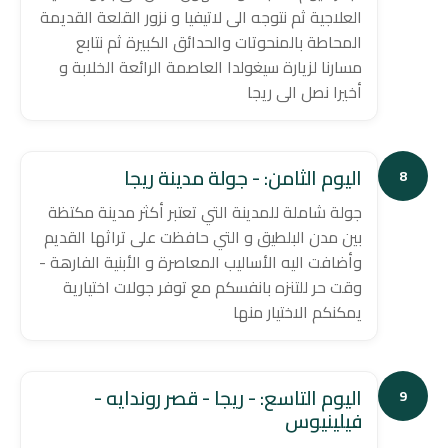
العلاجية ثم نتوجه الى لاتيفيا و نزور القلعة القديمة
المحاطة بالمنحوتات والحدائق الكبيرة ثم نتابع
مسارنا لزيارة سيغولدا العاصمة الرائعة الخلابة و
أخيرا نصل الى ريجا
اليوم الثامن: - جولة مدينة ريجا
8
جولة شاملة للمدينة التي تعتبر أكثر مدينة مكتظة
بين مدن البلطيق و التي حافظت على تراثها القديم
وأضافت اليه الأساليب المعاصرة و الأبنية الفارهة -
وقت حر للتنزه بانفسكم مع توفر جولات اختيارية
يمكنكم الاختيار منها
اليوم التاسع: - ريجا - قصر روندايه -
9
فيلينيوس