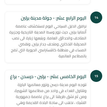
اليوم الرابع عشر: - جولة مدينة برلين
14
نرافق الدليل السياحي اليوم لاستكشاف عاصمة
ألمانيا برلين. حيث نزور وسط المدينة التاريخية وجزيرة
المتاحف والحدائق العامة. ويتبعها زيارة الى نصب
المحرقة التذكاري ومتحف جدار برلين. ونقضي
المساء في منطقة كانتستراسي الحيوية التي تضج
بالمطاعم العالمية
اليوم الخامس عشر: - برلين - درسدن - براغ
15
نتوجه اليوم مدينة درسن ونزور معالمها البارزة
ونتناول الغداء في واحد من مطاعمها الشهيرة.
ومن ثم نشق طريقنا الى براغ عاصمة جمهورية
التشيك ، نذهب الى ساحة البلدة القديمة وهي