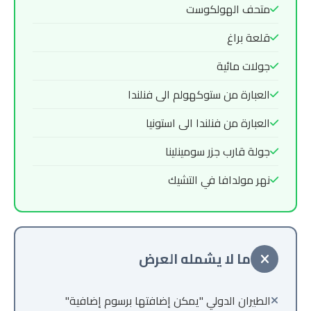
متحف الهولكوست
قلعة براغ
جولات مائية
العبارة من ستوكهولم الى فنلندا
العبارة من فنلندا الى استونيا
جولة قارب جزر سومينلينا
نهر مولدافا في التشيك
ما لا يشمله العرض
الطيران الدولي "يمكن إضافتها برسوم إضافية"