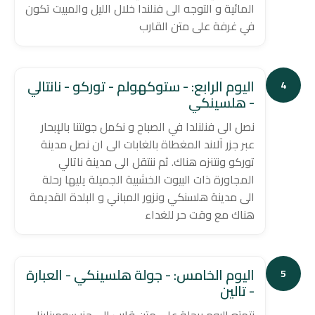
المائية و التوجه الى فنلندا خلال الليل والمبيت تكون
في غرفة على متن القارب
اليوم الرابع: - ستوكهولم - توركو - نانتالي
4
- هلسينكي
نصل الى فنلنلدا في الصباح و نكمل جولتنا بالإبحار
عبر جزر آلاند المغطاة بالغابات الى ان نصل مدينة
توركو ونتنزه هناك. ثم ننتقل الى مدينة ناتالي
المجاورة ذات البيوت الخشبية الجميلة يليها رحلة
الى مدينة هلسنكي ونزور المباني و البلدة القديمة
هناك مع وقت حر للغداء
اليوم الخامس: - جولة هلسينكي - العبارة
5
- تالين