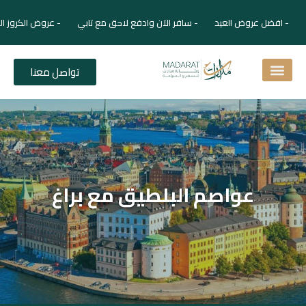
- افضل عروض العيد - سافر الآن وادفع لاحق مع تابي - عروض الكروز ال
تواصل معنا
اسئلة شائعة
دليل الفنادق
نصائح للمسافر
برنامجك السياحي
دليلك السياحي
المقالات و المجلة السياحية
عواصم البلطيق مع براغ