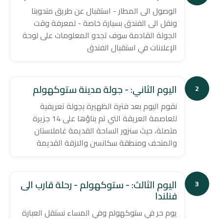
الوصول الى المطار - استقبال عن طريق مندوبنا
ونقل الى الفندق بسيارة خاصة - لمعرفة وقت
الجولة القادمة سوف تجدو المعلومات على لوحة
الإعلانات في استقبال الفندق
اليوم الثاني: - جولة مدينة ستوكهولم
2
نقوم اليوم بعد فترة الظهيرة بجولة تعريفية
للعاصمة العريقة التي تم بناؤها على 14 جزيرة
متصلة، حيث سنزور الساحة القديمة غاملاستان
والمتحف ومنطقة سكانسن والازقة القديمة
اليوم الثالث: - ستوكهولم - رحلة قارب الى
3
فنلندا
يوم حر في ستوكهولم وفي المساء نستقل العبارة