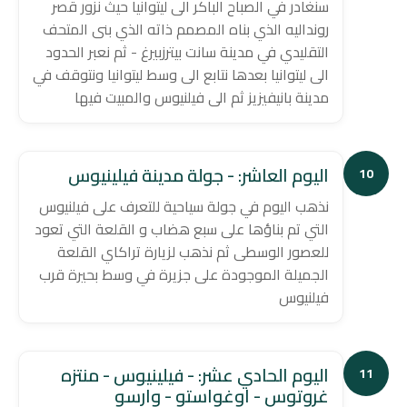
سنغادر في الصباح الباكر الى ليتوانيا حيث نزور قصر
رونداليه الذي بناه المصمم ذاته الذي بنى المتحف
التقليدي في مدينة سانت بيترزبيرغ - ثم نعبر الحدود
الى ليتوانيا بعدها نتابع الى وسط ليتوانيا ونتوقف في
مدينة بانيفيزيز ثم الى فيلنيوس والمبيت فيها
اليوم العاشر: - جولة مدينة فيلينيوس
10
نذهب اليوم في جولة سياحية للتعرف على فيلنيوس
التي تم بناؤها على سبع هضاب و القلعة التي تعود
للعصور الوسطى ثم نذهب لزيارة تراكاي القلعة
الجميلة الموجودة على جزيرة في وسط بحيرة قرب
فيلنيوس
اليوم الحادي عشر: - فيلينيوس - منتزه
11
غروتوس - اوغواستو - وارسو