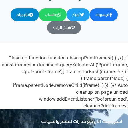
فيسبوك
تويتر
واتساب
تيليجرام
نسخ الرابط
`; }// Clean up function function cleanupPrintIframes() {
const iframes = document.querySelectorAll('#print-iframe,
#pdf-print-iframe'); iframes.forEach(iframe => { if
(iframe.parentNode) {
iframe.parentNode.removeChild(iframe); } }); }// Auto
cleanup on page unload
window.addEventListener('beforeunload',
cleanupPrintIframes);
احجز رحلتك الآن مع مدارات للسفر والسياحة