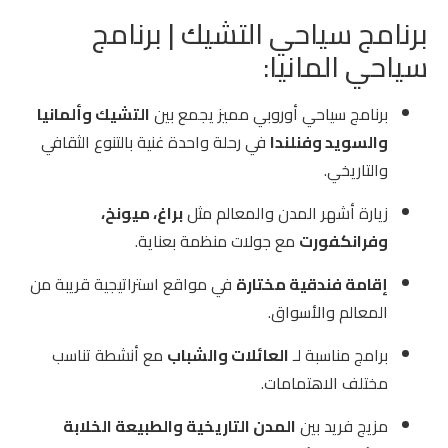
برنامج سياحي التشيك | برنامج
سياحي المانيا:
برنامج سياحي أوروبي مميز يجمع بين
التشيك وألمانيا
والسويد وفنلندا
في رحلة واحدة غنية بالتنوع الثقافي
والتاريخي.
زيارة أشهر المدن والمعالم مثل
براغ، ميونخ،
وفرانكفورت
مع جولات منظمة بعناية.
إقامة فندقية مختارة
في مواقع استراتيجية قريبة من
المعالم والأسواق.
برامج مناسبة لـ
العائلات والشباب
مع أنشطة تناسب
مختلف الاهتمامات.
مزيج فريد بين
المدن التاريخية والطبيعة الخلابة