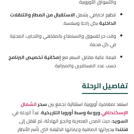
والأسواق الأوروبية.
تنظيم احترافي يشمل
الاستقبال من المطار والتنقلات
الداخلية
بكل راحة وسلاسة.
وقت حر للتسوق والاستمتاع بالمقاهي والتجارب المحلية
في كل مدينة.
قيمة عالية مقابل السعر مع
إمكانية تخصيص البرنامج
حسب عدد المسافرين والميزانية.
تفاصيل الرحلة
استعد لمغامرة أوروبية استثنائية تجمع بين
سحر
الشمال
الإسكندنافي
وروعة وسط أوروبا التاريخية
. تبدأ الرحلة في
السويد
، حيث المدن العصرية والجزر الهادئة، ثم تنتقل إلى
فنلندا
ببحيراتها الصافية وغاباتها الكثيفة التي تأسر الأنظار.