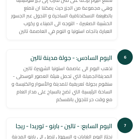
نتمتع اليوم برحلة على متن قارب إلى جزر سومينلينا
وهي مجموعة من الجزر حيث يمكننا ان نتمتع
بالطبيعة الاسكندنافية الساحرة و التجول عبر الجسور
الخشبية الصغيرة - التوجه الى الميناء و ركوب
العبارة باتجاه استونيا و النوم في العاصمة تالين
اليوم السادس: - جولة مدينة تالين
6
نذهب اليوم الى عاصمة استونيا الشهيرة تالين
المدينةالجميلة التي تحمل هيئة العصور الوسطى -
سنقوم بجولة تعريفية للمدينة والأسوار والكنيسة و
الساحة الرئيسية التي تضج بالسياح على مدار العام
مع وقت حر للتجول بانفسكم
اليوم السابع: - تالين - بارنو - توريدا - ريجا
7
نجتاز اليوم الغابات و السهول لنصل الى بارنو المدينة