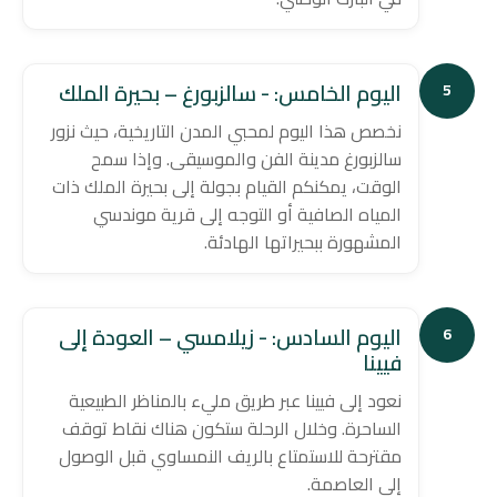
اليوم الخامس: - سالزبورغ – بحيرة الملك
5
نخصص هذا اليوم لمحبي المدن التاريخية، حيث نزور
سالزبورغ مدينة الفن والموسيقى. وإذا سمح
الوقت، يمكنكم القيام بجولة إلى بحيرة الملك ذات
المياه الصافية أو التوجه إلى قرية موندسي
المشهورة ببحيراتها الهادئة.
اليوم السادس: - زيلامسي – العودة إلى
6
فيينا
نعود إلى فيينا عبر طريق مليء بالمناظر الطبيعية
الساحرة. وخلال الرحلة ستكون هناك نقاط توقف
مقترحة للاستمتاع بالريف النمساوي قبل الوصول
إلى العاصمة.