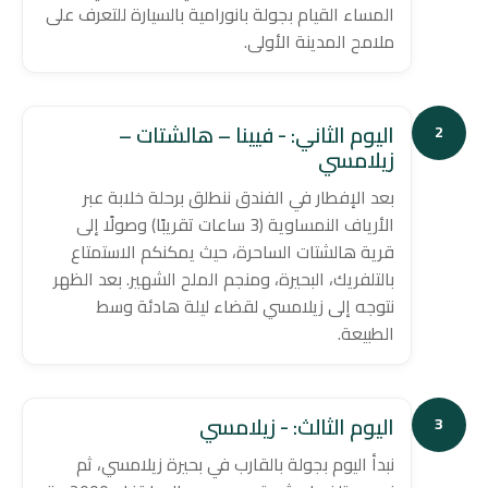
المساء القيام بجولة بانورامية بالسيارة للتعرف على
ملامح المدينة الأولى.
اليوم الثاني: - فيينا – هالشتات –
2
زيلامسي
بعد الإفطار في الفندق ننطلق برحلة خلابة عبر
الأرياف النمساوية (3 ساعات تقريبًا) وصولًا إلى
قرية هالشتات الساحرة، حيث يمكنكم الاستمتاع
بالتلفريك، البحيرة، ومنجم الملح الشهير. بعد الظهر
نتوجه إلى زيلامسي لقضاء ليلة هادئة وسط
الطبيعة.
اليوم الثالث: - زيلامسي
3
نبدأ اليوم بجولة بالقارب في بحيرة زيلامسي، ثم