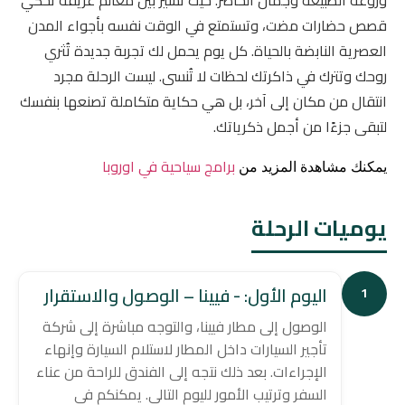
قصص حضارات مضت، وتستمتع في الوقت نفسه بأجواء المدن
العصرية النابضة بالحياة. كل يوم يحمل لك تجربة جديدة تُثري
روحك وتترك في ذاكرتك لحظات لا تُنسى. ليست الرحلة مجرد
انتقال من مكان إلى آخر، بل هي حكاية متكاملة تصنعها بنفسك
لتبقى جزءًا من أجمل ذكرياتك.
برامج سياحية في اوروبا
يمكنك مشاهدة المزيد من
يوميات الرحلة
اليوم الأول: - فيينا – الوصول والاستقرار
1
الوصول إلى مطار فيينا، والتوجه مباشرة إلى شركة
تأجير السيارات داخل المطار لاستلام السيارة وإنهاء
الإجراءات. بعد ذلك نتجه إلى الفندق للراحة من عناء
السفر وترتيب الأمور لليوم التالي. يمكنكم في