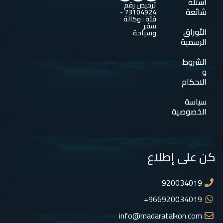
اسئلة
ترخيص رقم
شائعة
73104924 -
فئة : وكالة
سفر
الأوراق
وسياحة
الرسمية
الشروط
و
الاحكام
سياسة
الخصوصية
كن على إطلاع
920034019
966920034019+
info@madaratalkon.com