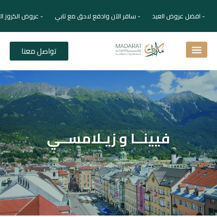
- افضل عروض العيد - سافر الآن وادفع لاحق مع تابي - عروض الكروز ال
تواصل معنا
اسئلة شائعة
دليل الفنادق
نصائح للمسافر
برنامجك السياحي
دليلك السياحي
المقالات و المجلة السياحية
فيينــا و زيـلامســي