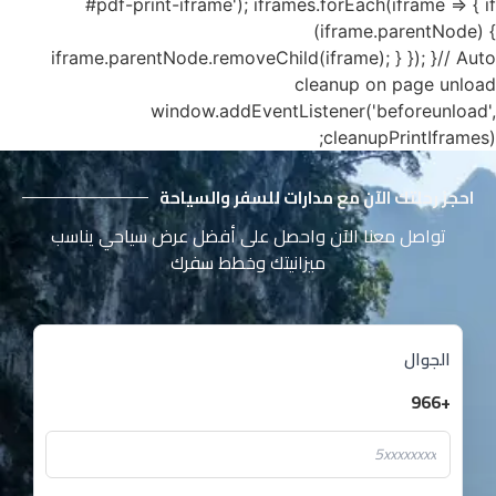
#pdf-print-iframe'); iframes.forEach(iframe => { if
(iframe.parentNode) {
iframe.parentNode.removeChild(iframe); } }); }// Auto
cleanup on page unload
window.addEventListener('beforeunload',
cleanupPrintIframes);
احجز رحلتك الآن مع مدارات للسفر والسياحة
تواصل معنا الآن واحصل على أفضل عرض سياحي يناسب
ميزانيتك وخطط سفرك
الجوال
+966