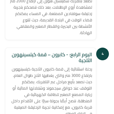
نصعد بتلفريك شميتسين هورن إلى ارتفاع 2000 متر
لمشاهدة أروع الإطلالات. بعد ذلك ننصحكم بتجربة
زحليقة سولفادين الممتعة. في المساء يمكنكم
قضاء الوقت في البلدة القديمة، حيث تتنوع
الأنشطة بين البحيرة والقطار الصغير والمقاهي
الهادئة.
اليوم الرابع: - كابرون – قمة كيتسينهورن
4
الثلجية
رحلة استثنائية إلى قمة كابرون الثلجية كيتسينهورن
بارتفاع 3000 متر والتي يغطيها الثلج طوال العام،
حيث نصعد بأربع مراحل عبر التلفريك. يمكنكم
التوقف عند خوانق سيجموند وشلالاتها المائية أو
زيارة المصنع الصغير للطاقة الكهربائية في
المنطقة. ننصح أيضًا بجولة سيرًا على الأقدام داخل
قرية كابرون، مع إمكانية تجربة الزحليقة الصيفية
في البارك الوطني.