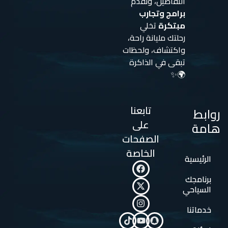
التفاصيل، ونقدم
برامج وتجارب
مبتكرة
تخلي
رحلتك مليانة راحة،
واكتشاف، ولحظات
تبقى في الذاكرة
🌍✨
تابعنا
روابط
على
هامة
الصفحات
الخاصة
الرئيسية
برنامجك
السياحي
خدماتنا