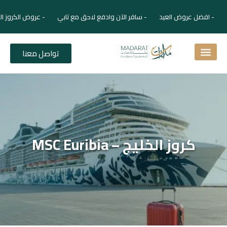
- افضل عروض العيد - سافر الآن وادفع لاحق مع تابي - عروض الكروز ال
تواصل معنا
اسئلة شائعة
دليل الفنادق
نصائح للمسافر
برنامجك السياحي
دليلك السياحي
المقالات و المجلة السياحية
كروز الخليج – MSC Euribia