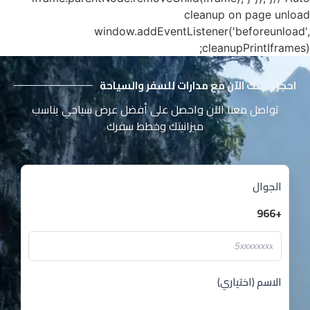
cleanup on page unload
window.addEventListener('beforeunload',
cleanupPrintIframes);
احجز رحلتك الآن مع مدارات للسفر والسياحة
تواصل معنا الآن واحصل على أفضل عرض سياحي يناسب
ميزانيتك وخطط سفرك
الجوال
+966
الاسم (اختياري)