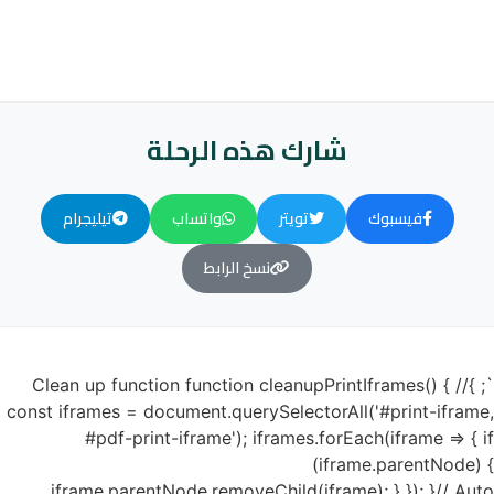
شارك هذه الرحلة
فيسبوك
تويتر
واتساب
تيليجرام
نسخ الرابط
`; }// Clean up function function cleanupPrintIframes() {
const iframes = document.querySelectorAll('#print-iframe,
#pdf-print-iframe'); iframes.forEach(iframe => { if
(iframe.parentNode) {
iframe.parentNode.removeChild(iframe); } }); }// Auto