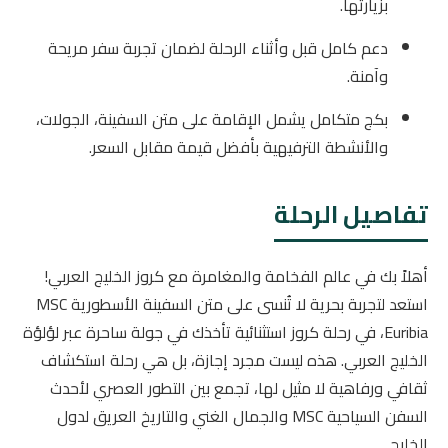
بزيارتها.
دعم كامل قبل وأثناء الرحلة لضمان تجربة سفر مريحة
وآمنة.
بكج متكامل يشمل الإقامة على متن السفينة، الجولات،
والأنشطة الترفيهية بأفضل قيمة مقابل السعر.
تفاصيل الرحلة
أهلاً بك في عالم الفخامة والمغامرة مع كروز الخليج العربي!
استعد لتجربة بحرية لا تُنسى على متن السفينة الأسطورية MSC
Euribia، في رحلة كروز استثنائية تأخذك في جولة ساحرة عبر لؤلؤة
الخليج العربي. هذه ليست مجرد إجازة، بل هي رحلة استكشاف
ثقافي ورفاهية لا مثيل لها، تجمع بين التطور العصري لأحدث
السفن السياحية MSC والجمال الغني والتاريخ العريق لدول
الخليج.