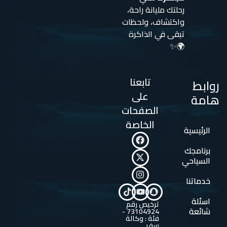
رحلتك مليانة راحة،
واكتشاف، ولحظات
تبقى في الذاكرة
🌍✨
تابعنا
روابط
على
هامة
الصفحات
الخاصة
الرئيسية
برنامجك
السياحي
خدماتنا
اسئلة
ترخيص رقم
شائعة
73104924 -
فئة : وكالة
سفر