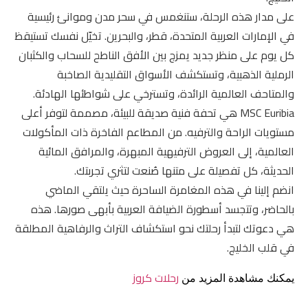
على مدار هذه الرحلة، ستنغمس في سحر مدن وموانئ رئيسية
في الإمارات العربية المتحدة، قطر، والبحرين. تخيّل نفسك تستيقظ
كل يوم على منظر جديد يمزج بين الأفق الناطح للسحاب والكثبان
الرملية الذهبية، وتستكشف الأسواق التقليدية الصاخبة
والمتاحف العالمية الرائدة، وتسترخي على شواطئها الهادئة.
MSC Euribia هي تحفة فنية صديقة للبيئة، مصممة لتوفر أعلى
مستويات الراحة والترفيه. من المطاعم الفاخرة ذات المأكولات
العالمية، إلى العروض الترفيهية المبهرة، والمرافق المائية
الحديثة، كل تفصيلة على متنها صُنعت لتثري تجربتك.
انضم إلينا في هذه المغامرة الساحرة حيث يلتقي الماضي
بالحاضر، وتتجسد أسطورة الضيافة العربية بأبهى صورها. هذه
هي دعوتك لتبدأ رحلتك نحو استكشاف التراث والرفاهية المطلقة
في قلب الخليج.
رحلات كروز
يمكنك مشاهدة المزيد من