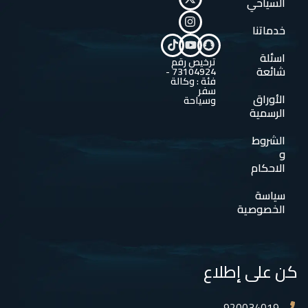
السياحي
خدماتنا
اسئلة
ترخيص رقم
شائعة
73104924 -
فئة : وكالة
سفر
الأوراق
وسياحة
الرسمية
الشروط
و
الاحكام
سياسة
الخصوصية
كن على إطلاع
920034019