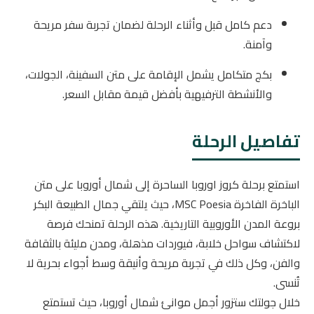
دعم كامل قبل وأثناء الرحلة لضمان تجربة سفر مريحة
وآمنة.
بكج متكامل يشمل الإقامة على متن السفينة، الجولات،
والأنشطة الترفيهية بأفضل قيمة مقابل السعر.
تفاصيل الرحلة
استمتع برحلة كروز اوروبا الساحرة إلى شمال أوروبا على متن
الباخرة الفاخرة MSC Poesia، حيث يلتقي جمال الطبيعة البكر
بروعة المدن الأوروبية التاريخية. هذه الرحلة تمنحك فرصة
لاكتشاف سواحل خلابة، فيوردات مذهلة، ومدن مليئة بالثقافة
والفن، وكل ذلك في تجربة مريحة وأنيقة وسط أجواء بحرية لا
تُنسى.
خلال جولتك ستزور أجمل موانئ شمال أوروبا، حيث تستمتع