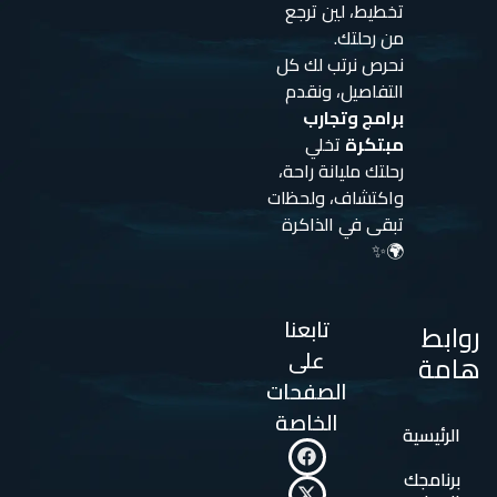
تخطيط، لين ترجع
من رحلتك.
نحرص نرتب لك كل
التفاصيل، ونقدم
برامج وتجارب
مبتكرة
تخلي
رحلتك مليانة راحة،
واكتشاف، ولحظات
تبقى في الذاكرة
🌍✨
تابعنا
روابط
على
هامة
الصفحات
الخاصة
الرئيسية
برنامجك