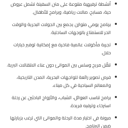
أنشطة ترفيهية متنوعة على متن السفينة تشمل عروض
حية، مسابح، صالات رياضية، وبرامج للأطفال.
برنامج يومي متوازن يجمع بين الجولات البحرية والوقت
الحر للاستمتاع بالوجهات الساحلية.
تجربة مأكولات عالمية فاخرة مع إمكانية توفير خيارات
حلال.
تنقّل مريح وسلس بين الموانئ دون عناء الانتقالات البرية.
فرص تصوير رائعة للواجهات البحرية، المدن التاريخية،
والمعالم السياحية في كل ميناء.
برامج تناسب العوائل، الشباب، والأزواج الباحثين عن رحلة
استرخاء وترفيه فريدة.
مرونة في اختيار مدة الرحلة والموانئ التي ترغب بزيارتها
ضمن البرنامج.