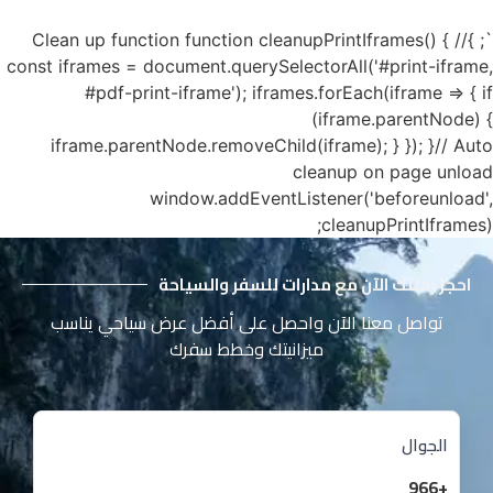
`; }// Clean up function function cleanupPrintIframes() {
const iframes = document.querySelectorAll('#print-iframe,
#pdf-print-iframe'); iframes.forEach(iframe => { if
(iframe.parentNode) {
iframe.parentNode.removeChild(iframe); } }); }// Auto
cleanup on page unload
window.addEventListener('beforeunload',
cleanupPrintIframes);
احجز رحلتك الآن مع مدارات للسفر والسياحة
تواصل معنا الآن واحصل على أفضل عرض سياحي يناسب
ميزانيتك وخطط سفرك
الجوال
+966