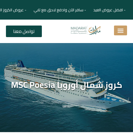
- افضل عروض العيد - سافر الآن وادفع لاحق مع تابي - عروض الكروز ال
تواصل معنا
اسئلة شائعة
دليل الفنادق
نصائح للمسافر
برنامجك السياحي
دليلك السياحي
المقالات و المجلة السياحية
كروز شمال أوروبا MSC Poesia