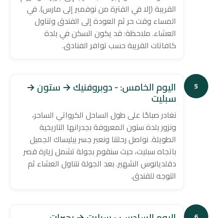
القريبة (إلا في الفترة من نوفمبر إلى مارس). في
المساء وقت حر ثم العودة إلى الفندق وتناول
العشاء. ملاحظة: قد يكون السكن في بلدة
كافاتات القريبة حسب توافر الفنادق.
اليوم الخامس: - دوبروفنيك → ستون →
5
سبليت
نغادر صباحًا على طول الساحل الكرواتي الساحر،
ونزور بلدة ستون المعروفة بجدرانها التاريخية
الطويلة. نواصل رحلتنا ونعبر جسر بيليساك الجميل
باتجاه سبليت، حيث سنقوم بجولة تشمل زيارة قصر
دقلديانوس الشهير. بعد الجولة نتناول العشاء ثم
التوجه للفندق.
اليوم السادس: - سبليت → بحيرات
6