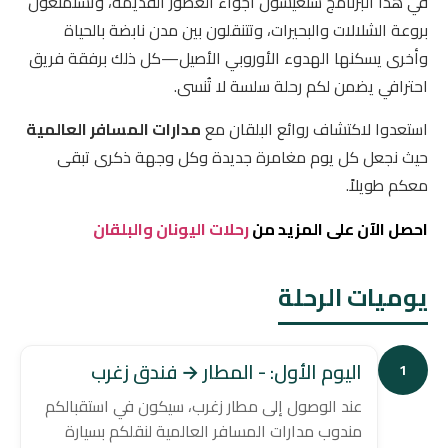
في هذا البرنامج ستعيشون أجواء العصور القديمة، وتستمتعون
بروعة الشلالات والبحيرات، وتتنقلون بين مدن نابضة بالحياة
وأخرى يسكنها الهدوء الأوروبي الأصيل—كل ذلك برفقة فريق
احترافي يضمن لكم رحلة سلسة لا تُنسى.
استعدوا لاكتشاف روائع البلقان مع
مدارات المسافر العالمية
حيث نجعل كل يوم مغامرة جديدة وكل وجهة ذكرى تبقى
معكم طويلاً.
احصل الآن على المزيد من
رحلات اليونان والبلقان
يوميات الرحلة
اليوم الأول: - المطار → فندق زغرب
1
عند الوصول إلى مطار زغرب، سيكون في استقبالكم
مندوب مدارات المسافر العالمية لنقلكم بسيارة