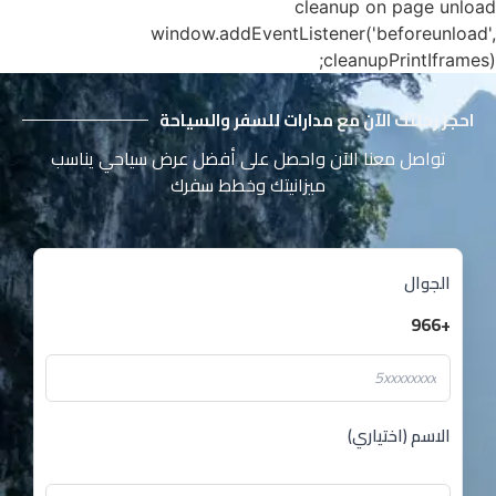
cleanup on page unload
window.addEventListener('beforeunload',
cleanupPrintIframes);
احجز رحلتك الآن مع مدارات للسفر والسياحة
تواصل معنا الآن واحصل على أفضل عرض سياحي يناسب
ميزانيتك وخطط سفرك
الجوال
+966
الاسم (اختياري)