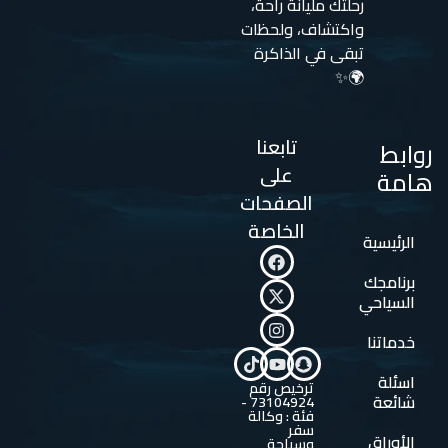
رحلتك مليانة راحة،
واكتشاف، ولحظات
تبقى في الذاكرة
🌍✨
تابعنا
روابط
على
هامة
الصفحات
الخاصة
الرئيسية
برنامجك
السياحي
خدماتنا
اسئلة
ترخيص رقم
شائعة
73104924 -
فئة : وكالة
سفر
الأوراق
وسياحة