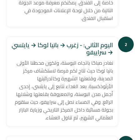
خاصة إلى الفندق. يمكنكم معرفة موعد الجولة
التالية من خلال لوحة الإعلانات الموجودة في
استقبال الفندق.
اليوم الثاني: - زغرب → بانيا لوكا → يايتسي
2
→ سراييفو
نغادر صباحًا باتجاه البوسنة، وتكون محطتنا الأولى
بانيا لوكا حيث تتاح لكم فرصة لاستكشاف مركز
المدينة، وقلعتها الشهيرة وكاتدرائيتها
الأرثوذكسية. بعد الغداء نتابع إلى يايتسي، إحدى
أجمل مدن البوسنة، والمعروفة بقلعتها وشلالها
الرائع. وفي المساء نصل إلى سراييفو، حيث سنقوم
بجولة مسائية داخل المركز التاريخي وزيارة البازار
العثماني الشهير، ثم تناول العشاء.