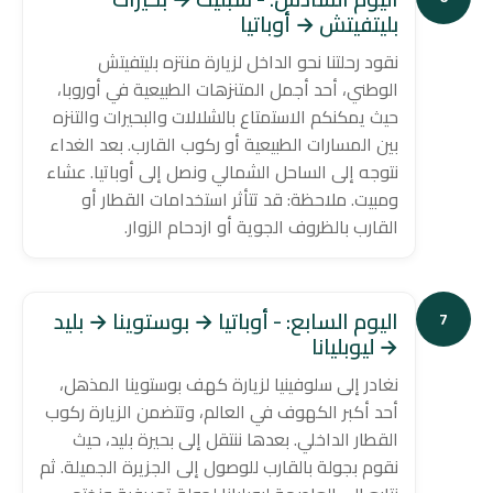
بليتفيتش → أوباتيا
نقود رحلتنا نحو الداخل لزيارة منتزه بليتفيتش
الوطني، أحد أجمل المتنزهات الطبيعية في أوروبا،
حيث يمكنكم الاستمتاع بالشلالات والبحيرات والتنزه
بين المسارات الطبيعية أو ركوب القارب. بعد الغداء
نتوجه إلى الساحل الشمالي ونصل إلى أوباتيا. عشاء
ومبيت. ملاحظة: قد تتأثر استخدامات القطار أو
القارب بالظروف الجوية أو ازدحام الزوار.
اليوم السابع: - أوباتيا → بوستوينا → بليد
7
→ ليوبليانا
نغادر إلى سلوفينيا لزيارة كهف بوستوينا المذهل،
أحد أكبر الكهوف في العالم، وتتضمن الزيارة ركوب
القطار الداخلي. بعدها ننتقل إلى بحيرة بليد، حيث
نقوم بجولة بالقارب للوصول إلى الجزيرة الجميلة. ثم