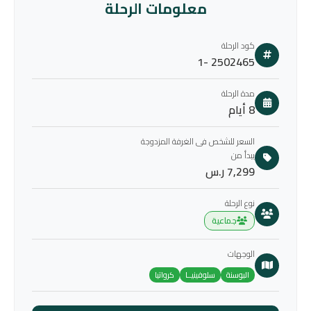
معلومات الرحلة
كود الرحلة
2502465 -1
مدة الرحلة
8 أيام
السعر للشخص فى الغرفة المزدوجة
يبدأ من
7,299 ر.س
نوع الرحلة
جماعية
الوجهات
البوسنة
سلوفينيــا
كرواتيا