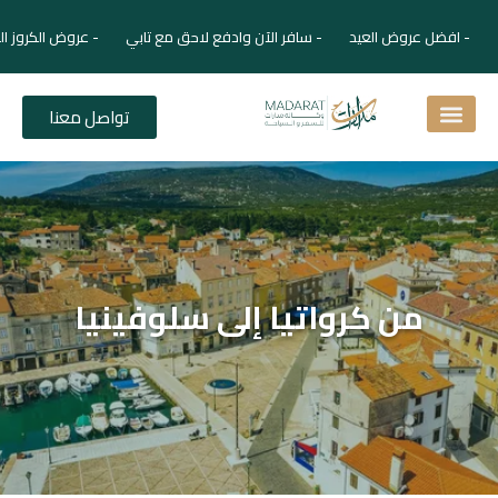
- افضل عروض العيد - سافر الآن وادفع لاحق مع تابي - عروض الكروز ال
تواصل معنا
اسئلة شائعة
دليل الفنادق
نصائح للمسافر
برنامجك السياحي
دليلك السياحي
المقالات و المجلة السياحية
من كرواتيا إلى سلوفينيا