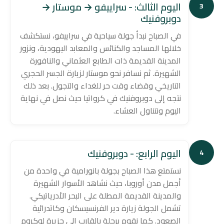
اليوم الثالث: - سراييفو → موستار →
3
دوبروفنيك
في الصباح نبدأ جولة سياحية في سراييفو، نستكشف
خلالها المساجد والكنائس والمعابد اليهودية، ونزور
المدينة القديمة ذات الطابع العثماني والنافورة
الشهيرة. ثم نسافر نحو موستار لزيارة الجسر الحجري
التاريخي وقضاء وقت حر للغداء والتجول. بعد ذلك
نتجه إلى دوبروفنيك في كرواتيا حيث نصل في نهاية
اليوم ونتناول العشاء.
اليوم الرابع: - دوبروفنيك
4
نستمتع هذا الصباح بجولة بانورامية في واحدة من
أجمل مدن أوروبا، حيث نشاهد الأسوار الشهيرة
والمدينة القديمة المطلة على البحر الأدرياتيكي.
تشمل الجولة زيارة دير الفرنسيسكان وكاتدرائية
الصعود. كما نقوم برحلة بالقارب إلى جزيرة لوكروم