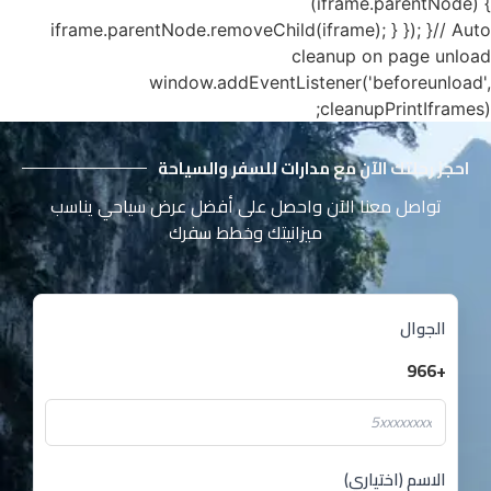
(iframe.parentNode) {
iframe.parentNode.removeChild(iframe); } }); }// Auto
cleanup on page unload
window.addEventListener('beforeunload',
cleanupPrintIframes);
احجز رحلتك الآن مع مدارات للسفر والسياحة
تواصل معنا الآن واحصل على أفضل عرض سياحي يناسب
ميزانيتك وخطط سفرك
الجوال
+966
الاسم (اختياري)