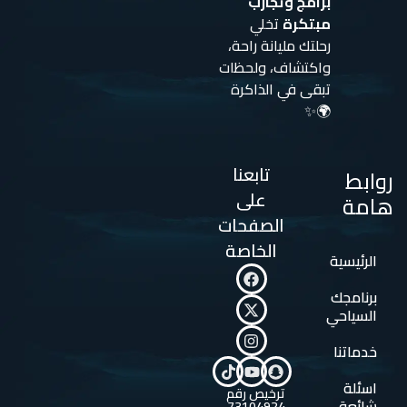
برامج وتجارب
مبتكرة
تخلي
رحلتك مليانة راحة،
واكتشاف، ولحظات
تبقى في الذاكرة
🌍✨
تابعنا
روابط
على
هامة
الصفحات
الخاصة
الرئيسية
برنامجك
السياحي
خدماتنا
اسئلة
ترخيص رقم
شائعة
73104924 -