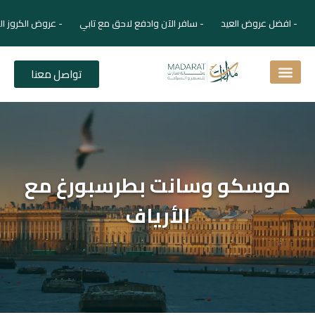
- افضل عروض العيد - سافر الآن وادفع لاحق مع تابي - عروض الكروز ال
تواصل معنا
اسئلة شائعة
دليل الفنادق
نصائح للمسافر
برنامجك السياحي
دليلك السياحي
المقالات و المجلة السياحية
موسكو وسانت بطرسبورغ مع
الأرياف