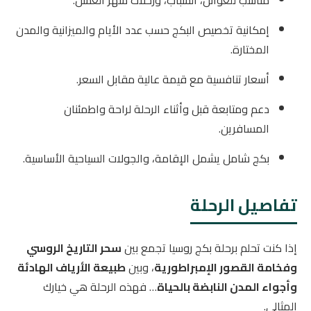
مناسب للعوائل، الشباب، ورحلات شهر العسل.
إمكانية تخصيص البكج حسب عدد الأيام والميزانية والمدن
المختارة.
أسعار تنافسية مع قيمة عالية مقابل السعر.
دعم ومتابعة قبل وأثناء الرحلة لراحة واطمئنان
المسافرين.
بكج شامل يشمل الإقامة، والجولات السياحية الأساسية.
تفاصيل الرحلة
إذا كنت تحلم برحلة بكج روسيا تجمع بين
سحر التاريخ الروسي
وفخامة القصور الإمبراطورية
، وبين
طبيعة الأرياف الهادئة
وأجواء المدن النابضة بالحياة
… فهذه الرحلة هي خيارك
المثالي.