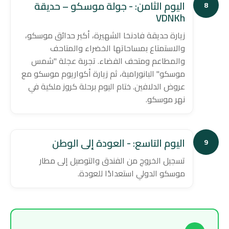
اليوم الثامن: - جولة موسكو – حديقة
8
VDNKh
زيارة حديقة فادنخا الشهيرة، أكبر حدائق موسكو،
والاستمتاع بمساحاتها الخضراء والمتاحف
والمطاعم ومتحف الفضاء. تجربة عجلة "شمس
موسكو" البانورامية، ثم زيارة أكواريوم موسكو مع
عروض الدلافين. ختام اليوم برحلة كروز ملكية في
نهر موسكو.
اليوم التاسع: - العودة إلى الوطن
9
تسجيل الخروج من الفندق والتوصيل إلى مطار
موسكو الدولي استعدادًا للعودة.