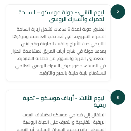
اليوم الثاني: - جولة موسكو – الساحة
2
الحمراء والسيرك الروسي
انطلاق جولة لمدة 8 ساعات تشمل زيارة الساحة
الحمراء الشهيرة، التي تُعد قلب العاصمة ومركزها
التاريخي حيث الأبراج والقبب الملونة وقبر لينين.
بعدها جولة في شارع أربات العريق لمشاهدة الطراز
المعماري الفريد والتسوق من محلاته التقليدية.
في المساء، حضور عرض السيرك الروسي العالمي
للاستمتاع بليلة مليئة بالمرح والترفيه.
اليوم الثالث: - أرياف موسكو – تجربة
3
ريفية
الانتقال إلى ضواحي موسكو لاكتشاف البيوت
الريفية التقليدية والتعرف على الحياة الروسية
البسيطة. زيارة حديقة الحيوان المحلية، ثم التوجه