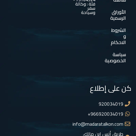
فئة : وكالة
سفر
الأوراق
وسياحة
الرسمية
الشروط
و
الاحكام
سياسة
الخصوصية
كن على إطلاع
920034019
966920034019+
info@madaratalkon.com
طريق أنس ابن مالك،