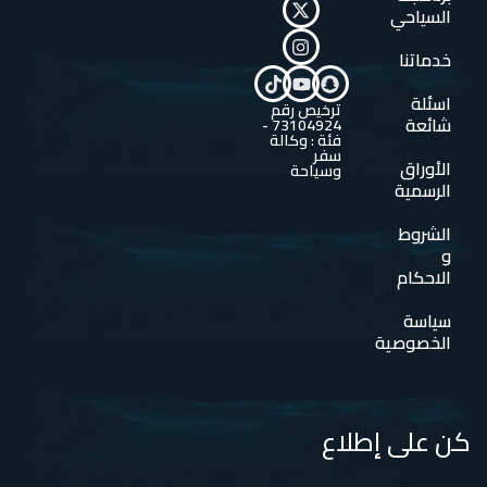
السياحي
خدماتنا
اسئلة
ترخيص رقم
شائعة
73104924 -
فئة : وكالة
سفر
الأوراق
وسياحة
الرسمية
الشروط
و
الاحكام
سياسة
الخصوصية
كن على إطلاع