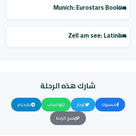
Munich: Eurostars Book
Zell am see: Latini
شارك هذه الرحلة
فيسبوك
تويتر
واتساب
تيليجرام
نسخ الرابط