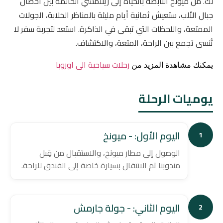
لك. من ميونخ النابضة بالحياة إلى زيلامسي الحالمة بين أحضان
جبال الألب، ستعيش ثمانية أيام مليئة بالمناظر الخلابة، الجولات
الممتعة، واللحظات التي تبقى في الذاكرة. استعد لتجربة سفر لا
تُنسى تجمع بين الراحة، المتعة، والاكتشاف.
رحلات سياحية الى اوروبا
يمكنك مشاهدة المزيد من
يوميات الرحلة
اليوم الأول: - ميونخ
1
الوصول إلى مطار ميونخ، والاستقبال من قِبل
مندوبنا ثم الانتقال بسيارة خاصة إلى الفندق للراحة.
اليوم الثاني: - جولة جارمش
2