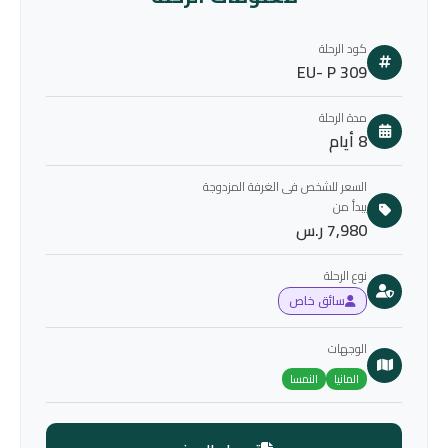
كود الرحلة
EU- P 309
مدة الرحلة
8 أيام
السعر للشخص فى الغرفة المزدوجة
يبدأ من
7,980 ر.س
نوع الرحلة
سائق خاص
الوجهات
المانيا
النمسا