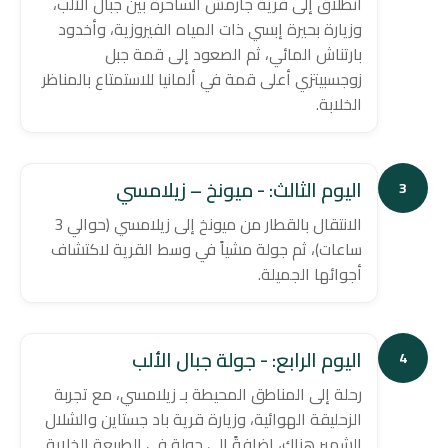
انطلاق إلى قرية جارمش الساحرة بين جبال الألب،
وزيارة بحيرة إبسي ذات المياه الفيروزية، وأخدود
بارتناش المائي، ثم الصعود إلى قمة جبل
زوجسبيتزي أعلى قمة في ألمانيا للاستمتاع بالمناظر
الخلابة.
اليوم الثالث: - ميونخ – زيلامسي
3
الانتقال بالقطار من ميونخ إلى زيلامسي (حوالي 3
ساعات)، ثم جولة مشياً في وسط القرية لاكتشاف
أجوائها الجميلة.
اليوم الرابع: - جولة جبال الألب
4
رحلة إلى المناطق المحيطة بـ زيلامسي، مع تجربة
الزحليقة الهوائية، وزيارة قرية باد جستاين والشلال
الشهير هناك، إضافةً إلى جولة في الطبيعة الخلابة