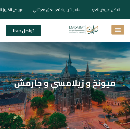
- افضل عروض العيد - سافر الآن وادفع لاحق مع تابي - عروض الكروز ال
تواصل معنا
اسئلة شائعة
دليل الفنادق
نصائح للمسافر
برنامجك السياحي
دليلك السياحي
المقالات و المجلة السياحية
ميونخ و زيلامسي و جارمش