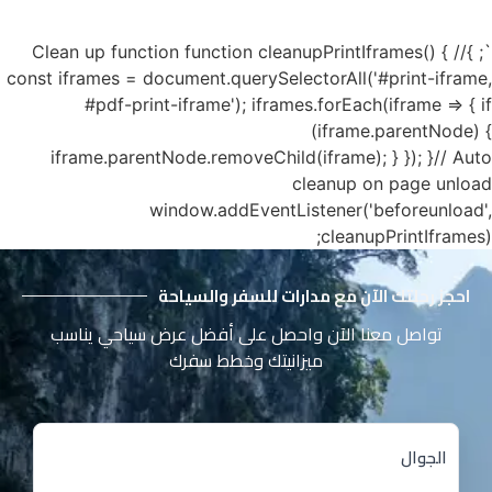
`; }// Clean up function function cleanupPrintIframes() {
const iframes = document.querySelectorAll('#print-iframe,
#pdf-print-iframe'); iframes.forEach(iframe => { if
(iframe.parentNode) {
iframe.parentNode.removeChild(iframe); } }); }// Auto
cleanup on page unload
window.addEventListener('beforeunload',
cleanupPrintIframes);
احجز رحلتك الآن مع مدارات للسفر والسياحة
تواصل معنا الآن واحصل على أفضل عرض سياحي يناسب
ميزانيتك وخطط سفرك
الجوال