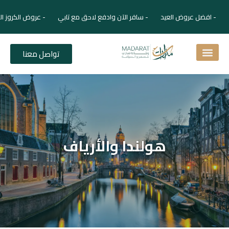
- افضل عروض العيد - سافر الآن وادفع لاحق مع تابي - عروض الكروز ال
تواصل معنا
اسئلة شائعة
دليل الفنادق
نصائح للمسافر
برنامجك السياحي
دليلك السياحي
المقالات و المجلة السياحية
هولندا والأرياف