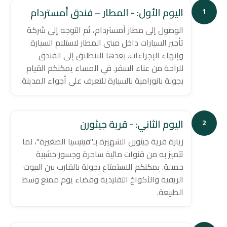
اليوم الأول: - المطار – فندق أمستردام
1
الوصول إلى مطار أمستردام، ثم التوجه إلى شركة
تأجير السيارات داخل مبنى المطار لاستلام السيارة
وإنهاء الإجراءات. بعدها الانطلاق إلى الفندق
للراحة من عناء السفر. في المساء يمكنكم القيام
بجولة بانورامية بالسيارة للتعرف على أجواء المدينة.
اليوم الثاني: - قرية جيثورن
2
زيارة قرية جيثورن الشهيرة بـ"فينيسيا الصغيرة"، لما
تتميز به من قنوات مائية ساحرة وجسور خشبية
جميلة. يمكنكم الاستمتاع بجولة بالقارب بين البيوت
الريفية والأكواخ التقليدية وقضاء يوم ممتع وسط
الطبيعة.