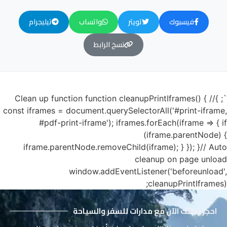
فيسبوك
تويتر
واتساب
تيليجرام
نسخ الرابط
`; }// Clean up function function cleanupPrintIframes() {
const iframes = document.querySelectorAll('#print-iframe,
#pdf-print-iframe'); iframes.forEach(iframe => { if
(iframe.parentNode) {
iframe.parentNode.removeChild(iframe); } }); }// Auto
cleanup on page unload
window.addEventListener('beforeunload',
cleanupPrintIframes);
احجز رحلتك الآن مع مدارات للسفر والسياحة