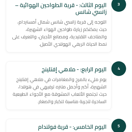
اليوم الثالث: - قرية الطواحين الهوائية –
3
زانسي شانس
التوجه إلى قرية زانسي شانس شمال أمستردام،
حيث يمكنكم زيارة طواحين الهواء الشهيرة،
والمتاحف التقليدية، ومصانع الأجبان، والتعرف على
نمط الحياة الريفي الهولندي الأصيل.
اليوم الرابع: - ملاهي إفتلينج
4
يوم مليء بالمرح والمغامرات في ملاهي إفتلينج
الشهيرة، أكبر وأجمل متنزه ترفيهي في هولندا،
حيث تجتمع الألعاب المشوقة مع الأجواء الطبيعية
الساحرة لتجربة مناسبة للكبار والصغار.
اليوم الخامس: - قرية فولندام
5