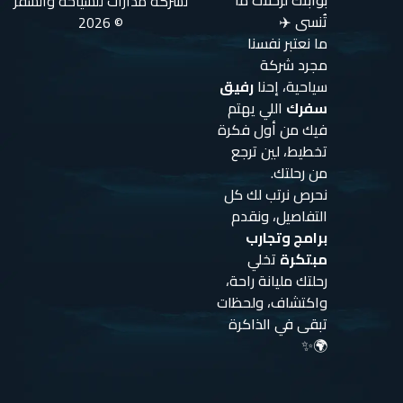
بوابتك لرحلات ما
لشركة مدارات للسياحة والسفر
تُنسى ✈️
© 2026
ما نعتبر نفسنا
مجرد شركة
سياحية، إحنا
رفيق
سفرك
اللي يهتم
فيك من أول فكرة
تخطيط، لين ترجع
من رحلتك.
نحرص نرتب لك كل
التفاصيل، ونقدم
برامج وتجارب
مبتكرة
تخلي
رحلتك مليانة راحة،
واكتشاف، ولحظات
تبقى في الذاكرة
🌍✨