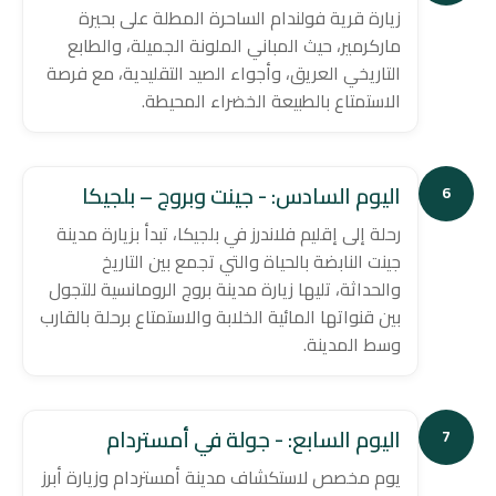
زيارة قرية فولندام الساحرة المطلة على بحيرة
ماركرمير، حيث المباني الملونة الجميلة، والطابع
التاريخي العريق، وأجواء الصيد التقليدية، مع فرصة
الاستمتاع بالطبيعة الخضراء المحيطة.
اليوم السادس: - جينت وبروج – بلجيكا
6
رحلة إلى إقليم فلاندرز في بلجيكا، تبدأ بزيارة مدينة
جينت النابضة بالحياة والتي تجمع بين التاريخ
والحداثة، تليها زيارة مدينة بروج الرومانسية للتجول
بين قنواتها المائية الخلابة والاستمتاع برحلة بالقارب
وسط المدينة.
اليوم السابع: - جولة في أمستردام
7
يوم مخصص لاستكشاف مدينة أمستردام وزيارة أبرز