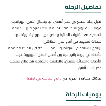
تفاصيل الرحلة
تخيل رحلة تجمع بين سحر أمستردام، وجمال القرى الهولندية،
ورومانسية بروج البلجيكية… تجربة فريدة تمتزج فيها الطبيعة
الخضراء مع القنوات المائية والطواحين الهوائية، ويتخللها
لحظات ترفيهية في أروع مدن الملاهي.
برنامج السياحة فى هولندا وبرنامج السياحة في بلجيكا مصممة
لتأخذك في جولة بانورامية بين أجمل المدن الأوروبية، حيث
الأصالة والحداثة يلتقيان، والطبيعة والثقافة يتكاملان لتمنحك
ذكريات لا تُنسى.
برامج سياحية في اوروبا
يمكنك مشاهدة المزيد من
يوميات الرحلة