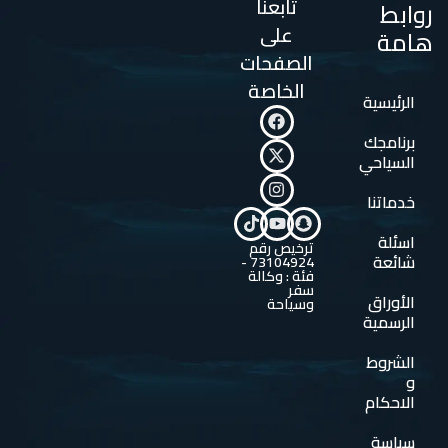
تابعنا
روابط
على
هامة
الصفحات
الخاصة
الرئيسية
برنامجك
السياحي
خدماتنا
اسئلة
ترخيص رقم
شائعة
73104924 -
فئة : وكالة
سفر
الأوراق
وسياحة
الرسمية
الشروط
و
الاحكام
سياسة